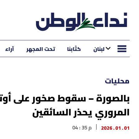
لبنان
كتّابنا
تحت المجهر
آراء
محليات
بالصورة – سقوط صخور على أوتو
المروري يحذر السائقين
01 . 01 . 2026
04 : 35 م