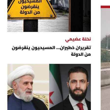
نخلة عضيمي
تقريران خطيران… المسيحيون ينقرضون
من الدولة