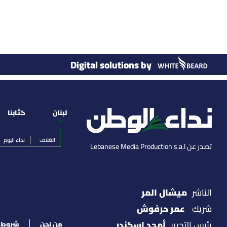
Digital solutions by
لبنان
كتّابنا
الغلاف
نداء اليوم
تصدر عن Lebanese Media Production s.a.l
ميشال المر
الناشر
عمر حرفوش
شريك
أمجد اسكندر
رئيس التحرير
من نحن
شروط ا