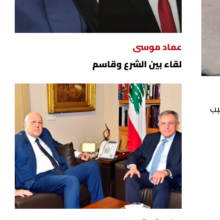
عماد موسى
لقاء بين الشرع وقاسم
بب