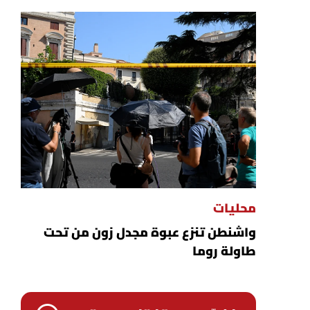
محليات
واشنطن تنزع عبوة مجدل زون من تحت
طاولة روما