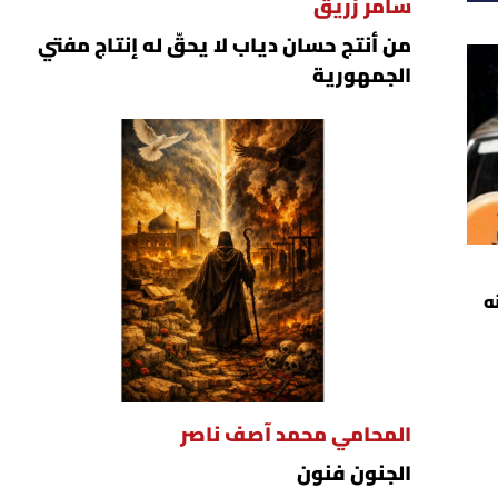
سامر زريق
من أنتج حسان دياب لا يحقّ له إنتاج مفتي
الجمهورية
ه
المحامي محمد آصف ناصر
الجنون فنون