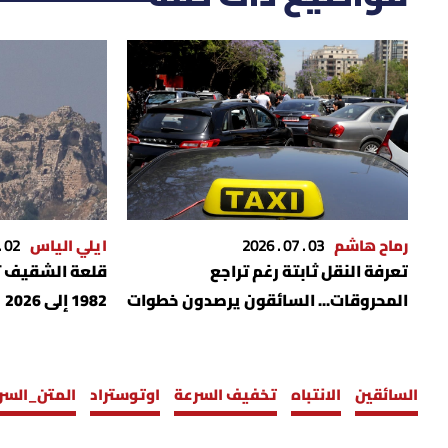
رماح هاشم
03 . 07 . 2026
ايلي الياس
02 . 06 . 2026
تعرفة النقل ثابتة رغم تراجع
قلعة الشقيف 
المحروقات... السائقون يرصدون خطوات
1982 إلى 2026
وزارة الاشغال
السائقين
الانتباه
تخفيف السرعة
اوتوستراد
المتن_السر