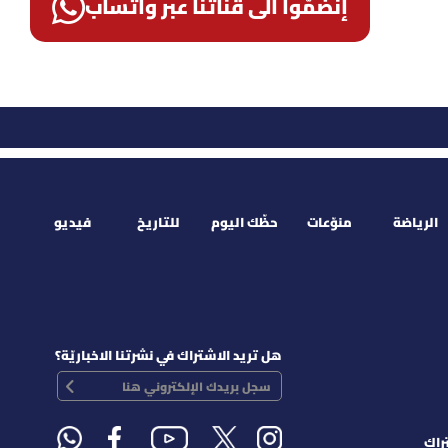
إنضمّوا الى قناتنا عبر واتساب
الرياضة
منوّعات
حظّك اليوم
للتاريخ
فيديو
هل تريد الاشتراك في نشرتنا الاخباريّة؟
راك