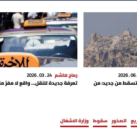
رماح هاشم
24 . 03 . 2026
تسقط من جديد: من
تعرفة جديدة للنقل… واقع لا مفرّ من
يع
الصخور
سقوط
وزارة الاشغال