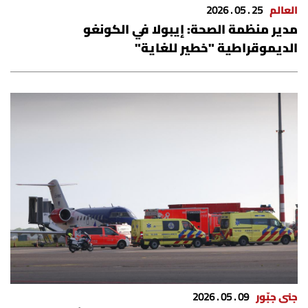
العالم
25 . 05 . 2026
مدير منظمة الصحة: إيبولا في الكونغو
الديموقراطية "خطير للغاية"
جنى جبّور
09 . 05 . 2026