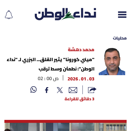
محليات
محمد دهشة
إقرأ الجريدة
"ميني كورونا" يثير القلق... البزري لـ "نداء
الوطن": نطمئن وسط ترقب
لبنان
03 . 01 . 2026
02 : 00 ص
الغلاف
3 دقائق للقراءة
نداء اليوم
محليات