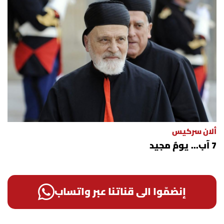
ألان سركيس
7 آب... يومٌ مجيد
إنضمّوا الى قناتنا عبر واتساب