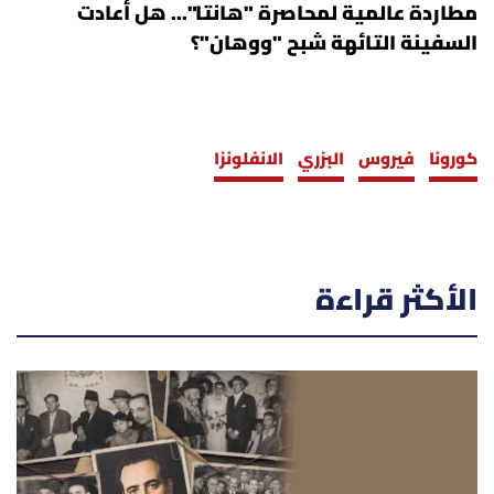
مطاردة عالمية لمحاصرة "هانتا"... هل أعادت
السفينة التائهة شبح "ووهان"؟
كورونا
فيروس
البزري
الانفلونزا
الأكثر قراءة