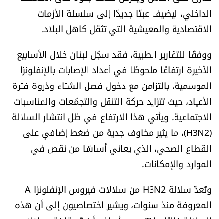
العالم
الداخلي، ليضيف عبئًا جديدًا إلى سلسلة الأزمات
الاقتصادية والمعيشية التي تثقل كاهل البلاد.
الصحافة الإسرائيلية
ووفقًا للتقارير الطبية، فقد سجّل لبنان خلال الأسابيع
ثقافة وفنون
الأخيرة ارتفاعًا ملحوظًا في أعداد الإصابات بالإنفلونزا
الموسمية، بالتزامن مع دخول فصل الشتاء وذروة فترة
فصل من كتاب
الأعياد، حيث تتزايد حركة التنقل والتجمّعات والمناسبات
الاجتماعية. ويأتي هذا الارتفاع في ظل انتشار السلالة
اقرأ تضحك
(H3N2)، ما يثير مخاوف جدية من ضغط إضافي على
القطاع الصحي، الذي يعاني أساسًا من نقص في
كاميرا
الموارد والإمكانات.
سجالات
وتُعدّ سلالة H3N2 من سلالات فيروس الإنفلونزا A
صحّة وصحن
المعروفة منذ سنوات، ويشير اختصاصيون إلى أن هذه