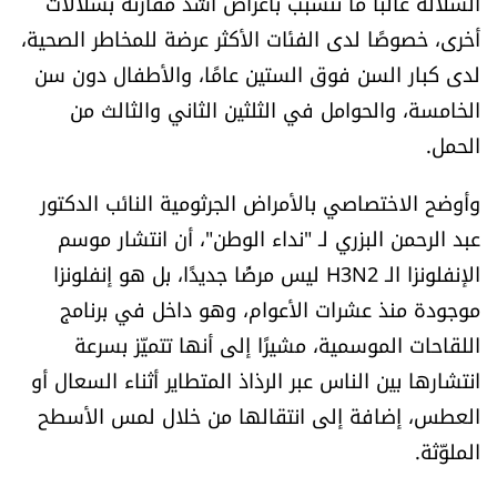
السلالة غالبًا ما تتسبب بأعراض أشدّ مقارنة بسلالات
الرياضة
أخرى، خصوصًا لدى الفئات الأكثر عرضة للمخاطر الصحية،
لدى كبار السن فوق الستين عامًا، والأطفال دون سن
منوّعات
الخامسة، والحوامل في الثلثين الثاني والثالث من
الحمل.
حظّك اليوم
وأوضح الاختصاصي بالأمراض الجرثومية النائب الدكتور
للتاريخ
عبد الرحمن البزري لـ "نداء الوطن"، أن انتشار موسم
الإنفلونزا الـ H3N2 ليس مرضًا جديدًا، بل هو إنفلونزا
فيديو
موجودة منذ عشرات الأعوام، وهو داخل في برنامج
اللقاحات الموسمية، مشيرًا إلى أنها تتميّز بسرعة
من نحن
انتشارها بين الناس عبر الرذاذ المتطاير أثناء السعال أو
العطس، إضافة إلى انتقالها من خلال لمس الأسطح
للتواصل معنا
الملوّثة.
شروط الاستخدام