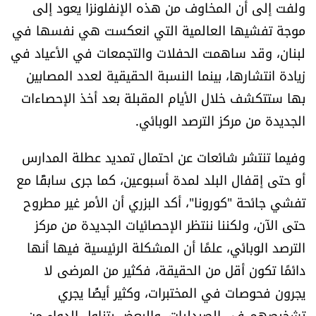
ولفت إلى أن المخاوف من هذه الإنفلونزا يعود إلى
شروط الإشتراك
موجة تفشيها العالمية التي انعكست هي نفسها في
لبنان، وقد ساهمت الحفلات والتجمعات في الأعياد في
Digital solutions by
زيادة انتشارها، بينما النسبة الحقيقية لعدد المصابين
بها ستتكشف خلال الأيام المقبلة بعد أخذ الإحصاءات
الجديدة من مركز الترصد الوبائي.
وفيما تنتشر شائعات عن احتمال تمديد عطلة المدارس
أو حتى إقفال البلد لمدة أسبوعين، كما جرى سابقًا مع
تفشي جائحة "كورونا"، أكد البزري أن الأمر غير مطروح
حتى الآن، ولكننا ننتظر الإحصائيات الجديدة من مركز
الترصد الوبائي، علمًا أن المشكلة الرئيسية فيها أنها
دائمًا تكون أقل من الحقيقة، فكثير من المرضى لا
يجرون فحوصات في المختبرات، وكثير أيضًا يجري
تشخيصهم في الصيدليات، والبعض يتناول الدواء من