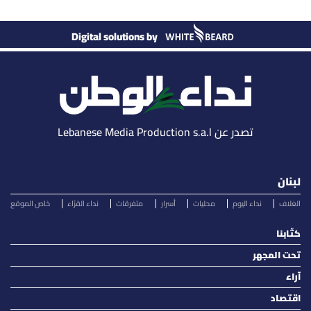
Digital solutions by
تصدر عن Lebanese Media Production s.a.l
لبنان
الغلاف
نداء اليوم
محليات
أسرار
متفرقات
نداء القرّاء
خاص الموقع
كتّابنا
تحت المجهر
آراء
اقتصاد