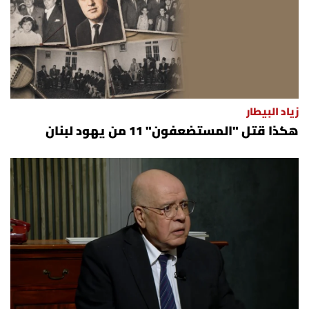
زياد البيطار
هكذا قتل "المستضعفون" 11 من يهود لبنان