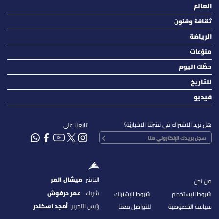
العالم
ثقافة وفنون
الرياضة
منوّعات
حظّك اليوم
للتاريخ
فيديو
هل تريد الاشتراك في نشرتنا الاخباريّة؟
تابعنا على
الناشر
ميشال المر
من نحن
شريك
عمر حرفوش
شروط الإستخدام
شروط الإشتراك
رئيس التحرير
أمجد اسكندر
سياسة الخصوصية
للتواصل معنا