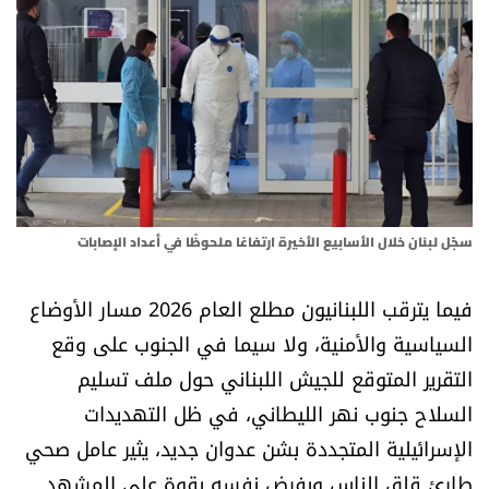
أسرار
متفرقات
نداء القرّاء
خاص الموقع
سجّل لبنان خلال الأسابيع الأخيرة ارتفاعًا ملحوظًا في أعداد الإصابات
كتّابنا
فيما يترقب اللبنانيون مطلع العام 2026 مسار الأوضاع
تحت المجهر
السياسية والأمنية، ولا سيما في الجنوب على وقع
التقرير المتوقع للجيش اللبناني حول ملف تسليم
آراء
السلاح جنوب نهر الليطاني، في ظل التهديدات
الإسرائيلية المتجددة بشن عدوان جديد، يثير عامل صحي
اقتصاد
طارئ قلق الناس ويفرض نفسه بقوة على المشهد