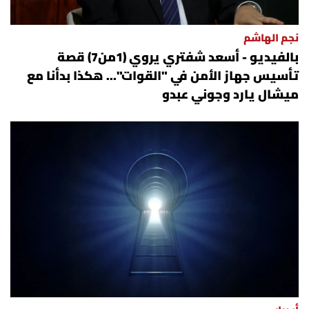
نجم الهاشم
بالفيديو - أسعد شفتري يروي (1من7) قصة
تأسيس جهاز الأمن في "القوات"... هكذا بدأنا مع
ميشال يارد وجوني عبدو