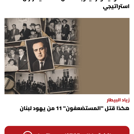
استراتيجي
زياد البيطار
هكذا قتل "المستضعفون" 11 من يهود لبنان