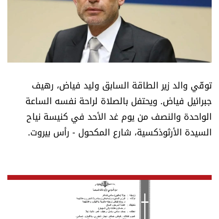
أسرار
متفرقات
نداء القرّاء
توفّي والد زير الطاقة السابق وليد فياض، رهيف
خاص الموقع
جبرائيل فياض. ويحتفل بالصلاة لراحة نفسه الساعة
الواحدة والنصف من يوم غد الأحد في كنيسة نياح
كتّابنا
السيدة الأرثوذكسية، شارع المكحول - رأس بيروت.
تحت المجهر
آراء
اقتصاد