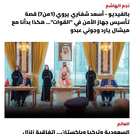
نجم الهاشم
بالفيديو - أسعد شفتري يروي (1من7) قصة
تأسيس جهاز الأمن في "القوات"... هكذا بدأنا مع
ميشال يارد وجوني عبدو
العالم
السعودية وتركيا وباكستان... اتفاقية زلزال