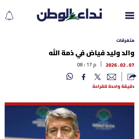
متفرقات
والد وليد فياض في ذمة الله
إقرأ الجريدة
07 . 02 . 2026
08 : 17 م
لبنان
دقيقة واحدة للقراءة
الغلاف
نداء اليوم
محليات