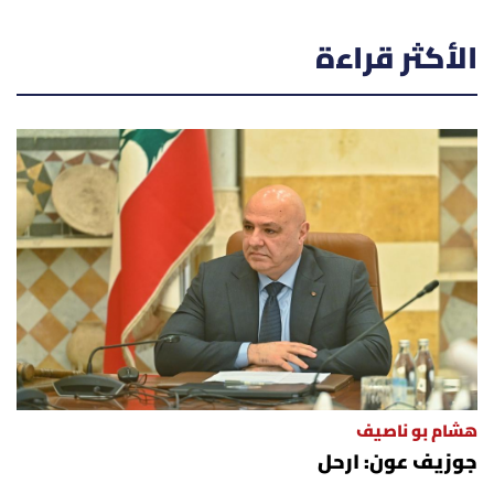
الأكثر قراءة
هشام بو ناصيف
جوزيف عون: ارحل