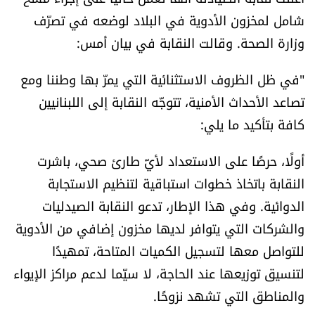
العالم
شامل لمخزون الأدوية في البلاد لوضعه في تصرّف
وزارة الصحة. وقالت النقابة في بيان أمس:
الصحافة الإسرائيلية
"في ظل الظروف الاستثنائية التي يمرّ بها وطننا ومع
ثقافة وفنون
تصاعد الأحداث الأمنية، تتوجّه النقابة إلى اللبنانيين
كافة بتأكيد ما يلي:
فصل من كتاب
أولًا، حرصًا على الاستعداد لأيّ طارئ صحي، باشرت
اقرأ تضحك
النقابة باتخاذ خطوات استباقية لتنظيم الاستجابة
الدوائية. وفي هذا الإطار، تدعو النقابة الصيدليات
كاميرا
والشركات التي يتوافر لديها مخزون إضافي من الأدوية
للتواصل معها لتسجيل الكميات المتاحة، تمهيدًا
سجالات
لتنسيق توزيعها عند الحاجة، لا سيّما لدعم مراكز الإيواء
صحّة وصحن
والمناطق التي تشهد نزوحًا.