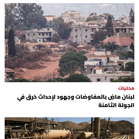
محليات
لبنان ماضٍ بالمفاوضات وجهود لإحداث خرق في
الجولة الثامنة