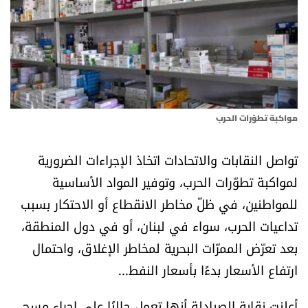
أسرار
متفرقات
نداء القرّاء
مواكبة تطوّرات الحرب
خاص الموقع
تواصل النقابات والاتحادات اتخاذ الإجراءات الضرورية
كتّابنا
لمواكبة تطوّرات الحرب، وتوفير المواد الأساسية
للمواطنين، في ظلّ مخاطر الانقطاع أو الاحتكار بسبب
تحت المجهر
تداعيات الحرب، سواء في لبنان، أو في دول المنطقة،
آراء
بعد تعرّض الممرّات البحرية لمخاطر الإغلاق، واحتمال
ارتفاع الأسعار بدءًا بأسعار النفط...
اقتصاد
أعلنت نقابة الصيادلة أنها تعمل حاليًا على إجراء مسح