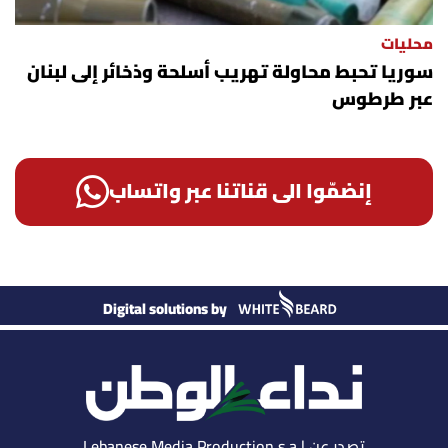
محليات
سوريا تحبط محاولة تهريب أسلحة وذخائر إلى لبنان
عبر طرطوس
إنضمّوا الى قناتنا عبر واتساب
Digital solutions by
تصدر عن Lebanese Media Production s.a.l