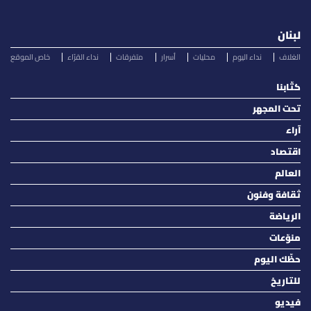
لبنان
الغلاف
نداء اليوم
محليات
أسرار
متفرقات
نداء القرّاء
خاص الموقع
كتّابنا
تحت المجهر
آراء
اقتصاد
العالم
ثقافة وفنون
الرياضة
منوّعات
حظّك اليوم
للتاريخ
فيديو