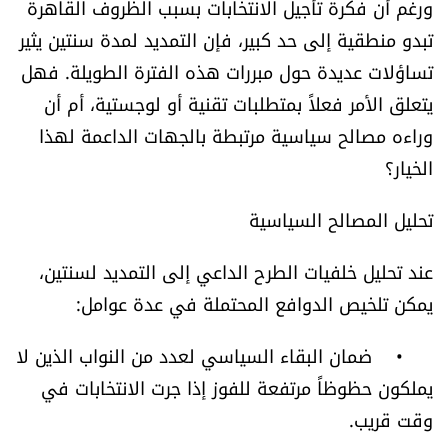
ورغم أن فكرة تأجيل الانتخابات بسبب الظروف القاهرة
الرياضة
تبدو منطقية إلى حد كبير، فإن التمديد لمدة سنتين يثير
تساؤلات عديدة حول مبررات هذه الفترة الطويلة. فهل
منوّعات
يتعلق الأمر فعلاً بمتطلبات تقنية أو لوجستية، أم أن
وراءه مصالح سياسية مرتبطة بالجهات الداعمة لهذا
حظّك اليوم
الخيار؟
للتاريخ
تحليل المصالح السياسية
فيديو
عند تحليل خلفيات الطرح الداعي إلى التمديد لسنتين،
يمكن تلخيص الدوافع المحتملة في عدة عوامل:
من نحن
• ضمان البقاء السياسي لعدد من النواب الذين لا
للتواصل معنا
يملكون حظوظاً مرتفعة للفوز إذا جرت الانتخابات في
وقت قريب.
شروط الاستخدام