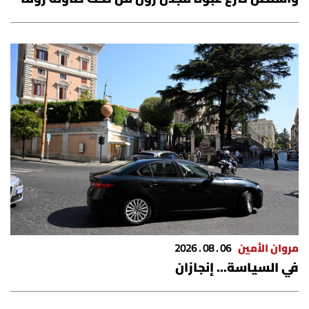
مروان الأمين
06 . 08 . 2026
في السياسة... إنجازان