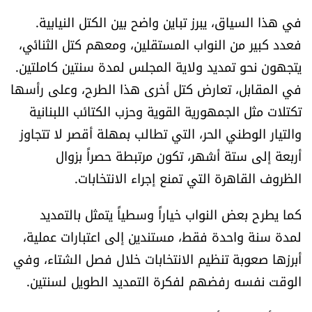
العالم
في هذا السياق، يبرز تباين واضح بين الكتل النيابية.
فعدد كبير من النواب المستقلين، ومعهم كتل الثنائي،
الصحافة الإسرائيلية
يتجهون نحو تمديد ولاية المجلس لمدة سنتين كاملتين.
في المقابل، تعارض كتل أخرى هذا الطرح، وعلى رأسها
ثقافة وفنون
تكتلات مثل الجمهورية القوية وحزب الكتائب اللبنانية
والتيار الوطني الحر، التي تطالب بمهلة أقصر لا تتجاوز
فصل من كتاب
أربعة إلى ستة أشهر، تكون مرتبطة حصراً بزوال
اقرأ تضحك
الظروف القاهرة التي تمنع إجراء الانتخابات.
كاميرا
كما يطرح بعض النواب خياراً وسطياً يتمثل بالتمديد
لمدة سنة واحدة فقط، مستندين إلى اعتبارات عملية،
سجالات
أبرزها صعوبة تنظيم الانتخابات خلال فصل الشتاء، وفي
الوقت نفسه رفضهم لفكرة التمديد الطويل لسنتين.
صحّة وصحن