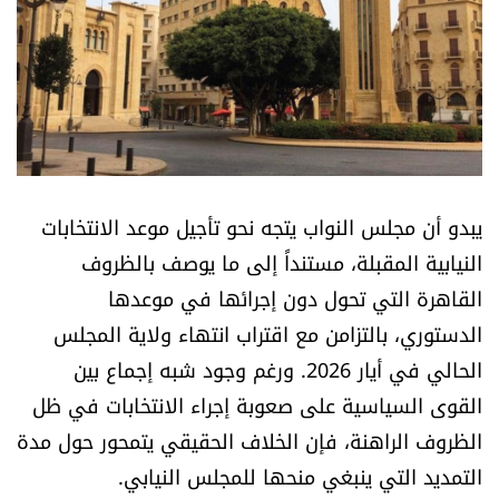
أسرار
متفرقات
نداء القرّاء
خاص الموقع
يبدو أن مجلس النواب يتجه نحو تأجيل موعد الانتخابات
النيابية المقبلة، مستنداً إلى ما يوصف بالظروف
كتّابنا
القاهرة التي تحول دون إجرائها في موعدها
الدستوري، بالتزامن مع اقتراب انتهاء ولاية المجلس
تحت المجهر
الحالي في أيار 2026. ورغم وجود شبه إجماع بين
آراء
القوى السياسية على صعوبة إجراء الانتخابات في ظل
الظروف الراهنة، فإن الخلاف الحقيقي يتمحور حول مدة
اقتصاد
التمديد التي ينبغي منحها للمجلس النيابي.