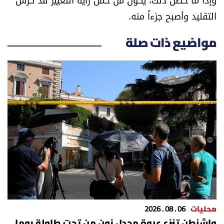
التقليد وأصبح جزءاً منه.
مواضيع ذات صلة
محليات
06 . 08 . 2026
واشنطن تنزع عبوة مجدل زون من تحت طاولة روما