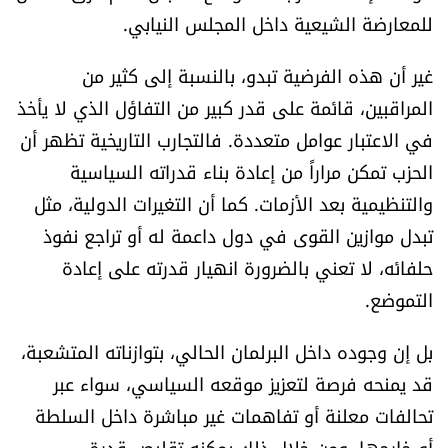
للمعارضة الشيعية داخل المجلس النيابي.
غير أن هذه الفرضية تبدو، بالنسبة إلى كثير من
المراقبين، قائمة على قدر كبير من التفاؤل الذي لا يأخذ
في الاعتبار عوامل متعددة. فالتجارب التاريخية تظهر أن
الحزب تمكن مراراً من إعادة بناء قدراته السياسية
والتنظيمية بعد الأزمات. كما أن التغيرات الدولية، مثل
تبدل موازين القوى في دول داعمة له أو تراجع نفوذ
حلفائه، لا تعني بالضرورة انهيار قدرته على إعادة
التموضع.
بل إن وجوده داخل البرلمان الحالي، بتوازناته المتشعبة،
قد يمنحه فرصة لتعزيز موقعه السياسي، سواء عبر
تحالفات معلنة أو تفاهمات غير مباشرة داخل السلطة
أو خارجها. ومن خلال ذلك يمكنه تقليص قدرة