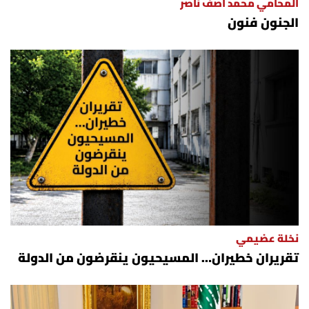
المحامي محمد آصف ناصر
الجنون فنون
نخلة عضيمي
تقريران خطيران… المسيحيون ينقرضون من الدولة