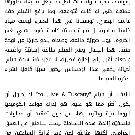
بمواقف خفيفة ولمسات لطيفة تجعل متابعة تطوّرها
الرياضة
ممتعة حتى لو كانت مُتوقعة. وما يرفع الفيلم حقًا،
عالمُه البصريّ. توسكانا في هذا العمل، ليست مجرَّد
منوّعات
خلفيّة ساحرة، بل تجربة حسيّة كاملة. ضوء ذهبي يغمر
الكروم، بيوت حجريّة حالمة، وطعام يبدو خارجًا من لوحة
حظّك اليوم
فنيّة. هذا الجمال يمنح الفيلم طاقة إيجابيّة واضحة،
للتاريخ
ويجعله أقرب إلى إجازةٍ قصيرة، لا مجرّد مُشاهدة فيلم.
أحيانًا، يكفي هذا الإحساس ليكون سببًا كافيًا لشراء
فيديو
تذكرة السينما.
اللافت أن فيلم "You, Me & Tuscany" لا يحاول أن
من نحن
يكون أكثر ممّا هو عليه. هو يُدرك قواعد الكوميديا
الرومانسيّة ويلتزم بها، من دون تعقيد أو محاولات
للتواصل معنا
فلسفيّة زائدة. هذه البساطة ليست للباحثين عن العمق
شروط الاستخدام
الدراميّ، لكنها مثاليّة لمن يُريد قُرابة الساعتَين من