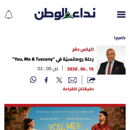
كاميرا
الياس دمّر
إقرأ الجريدة
رحلة رومانسيّة في "You, Me & Tuscany"
15 . 04 . 2026
02 : 00 ص
لبنان
الغلاف
دقيقتان للقراءة
نداء اليوم
محليات