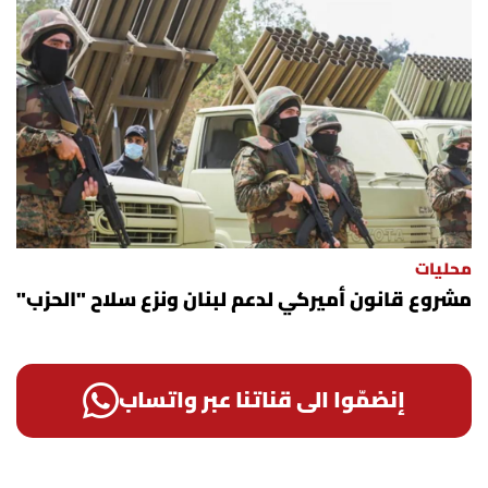
محليات
مشروع قانون أميركي لدعم لبنان ونزع سلاح "الحزب"
إنضمّوا الى قناتنا عبر واتساب