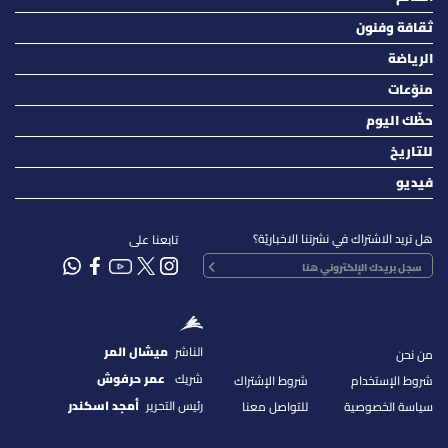
ثقافة وفنون
الرياضة
منوّعات
حظّك اليوم
للتاريخ
فيديو
هل تريد الاشتراك في نشرتنا الاخباريّة؟
تابعنا على
الناشر
ميشال المر
من نحن
شريك
عمر حرفوش
شروط الإستخدام
شروط الإشتراك
رئيس التحرير
أمجد اسكندر
سياسة الخصوصية
للتواصل معنا