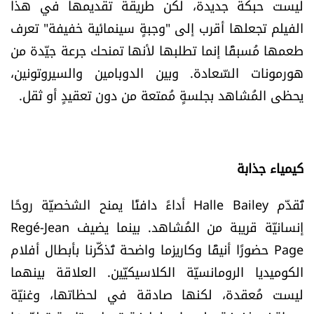
ليست حبكة جديدة، لكن طريقة تقديمها في هذا
العالم
الفيلم تجعلها أقرب إلى "وجبةٍ سينمائية خفيفة" تعرف
طعمها مُسبقًا إنما تطلبها لأنها تمنحك جرعة جيّدة من
الصحافة الإسرائيلية
هورمونات السّعادة. وبين الدوبامين والسيروتونين،
يحظى المُشاهد بجلسةٍ مُمتعة من دون تعقيدٍ أو ثقل.
ثقافة وفنون
فصل من كتاب
كيمياء جذابة
اقرأ تضحك
تُقدّم Halle Bailey أداءً دافئًا يمنح الشخصيّة روحًا
كاميرا
إنسانيّة قريبة من المُشاهد. بينما يضيف Regé-Jean
Page حضورًا أنيقًا وكاريزما واضحة تُذكّرنا بأبطال أفلام
سجالات
الكوميديا الرومانسيّة الكلاسيكيّين. العلاقة بينهما
صحّة وصحن
ليست مُعقدة، لكنها صادقة في لحظاتها، وغنيّة