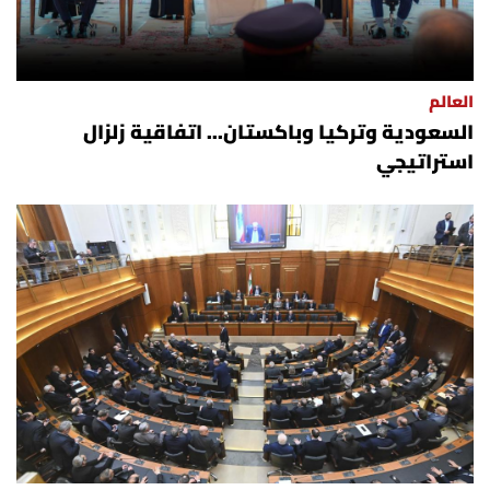
العالم
السعودية وتركيا وباكستان... اتفاقية زلزال
استراتيجي