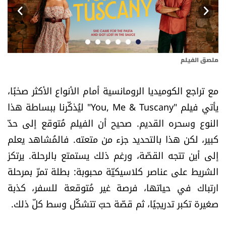
أسرار
متفرقات
ملصق الفيلم
بطل
نداء القرّاء
مع تراجع الكوميديا الرومانسية أمام الأنواع الأكثر صخبًا،
خاص الموقع
يأتي فيلم "You, Me & Tuscany" ليُذكّرنا ببساطة هذا
النوع وسحره القديم. صحيح أن الفيلم مُتوقع إلى حدّ
كتّابنا
كبير، لكن هذا بالتحديد جزء من متعته. فالمُشاهد يعلم
تحت المجهر
إلى أين تتجه القصّة، ورغم ذلك يستمتع بالرحلة. يرتكز
الشريط على عناصر كلاسيكيّة محبوبة: بطلة تمرّ بمرحلة
آراء
ارتباك في حياتها، فرصة غير مُتوقعة للسفر، كذبة
صغيرة تكبر تدريجيًا، ثم قصّة حبّ تتشكَّل وسط كلّ ذلك.
اقتصاد