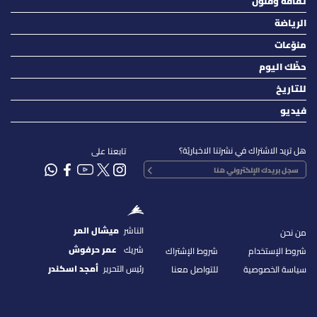
ثقافة وفنون
الرياضة
منوّعات
حظّك اليوم
للتاريخ
فيديو
هل تريد الاشتراك في نشرتنا الاخباريّة؟
تابعنا على
الناشر
ميشال المر
من نحن
شريك
عمر حرفوش
شروط الإستخدام
شروط الإشتراك
رئيس التحرير
أمجد اسكندر
سياسة الخصوصية
للتواصل معنا