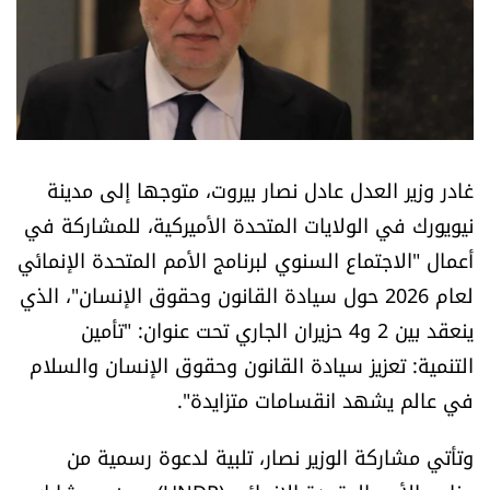
أسرار
متفرقات
نداء القرّاء
غادر وزير العدل عادل نصار بيروت، متوجها إلى مدينة
خاص الموقع
نيويورك في الولايات المتحدة الأميركية، للمشاركة في
أعمال "الاجتماع السنوي لبرنامج الأمم المتحدة الإنمائي
كتّابنا
لعام 2026 حول سيادة القانون وحقوق الإنسان"، الذي
ينعقد بين 2 و4 حزيران الجاري تحت عنوان: "تأمين
تحت المجهر
التنمية: تعزيز سيادة القانون وحقوق الإنسان والسلام
آراء
في عالم يشهد انقسامات متزايدة".
اقتصاد
وتأتي مشاركة الوزير نصار، تلبية لدعوة رسمية من