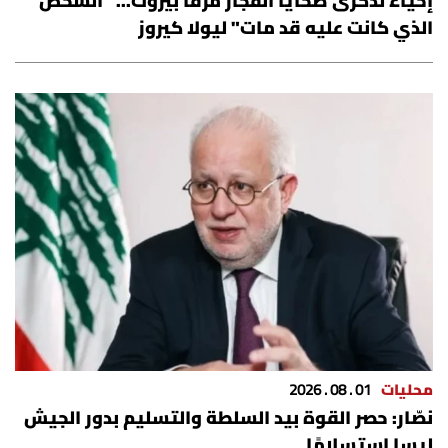
إحياءً لذكرى ضحايا انفجار مرفأ بيروت... "الشخص
شروط الإشتراك
الذي كانت عليه قد مات" ليولا كيروز
Digital solutions by
محليات
01 . 08 . 2026
نصّار: حصر القوة بيد السلطة والتسليم بدور الجيش
ليسا استسلامًا