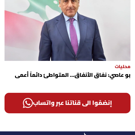
محليات
بو عاصي: نفاق الأنفاق... المتواطئ دائماً أعمى
إنضمّوا الى قناتنا عبر واتساب