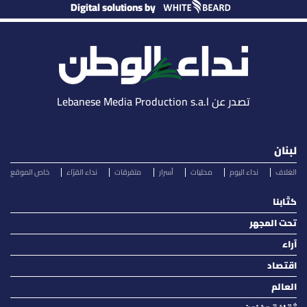
Digital solutions by
تصدر عن Lebanese Media Production s.a.l
لبنان
الغلاف
نداء اليوم
محليات
أسرار
متفرقات
نداء القرّاء
خاص الموقع
كتّابنا
تحت المجهر
آراء
اقتصاد
العالم