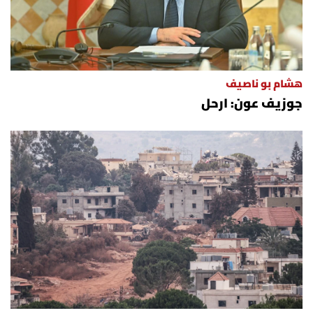
هشام بو ناصيف
جوزيف عون: ارحل