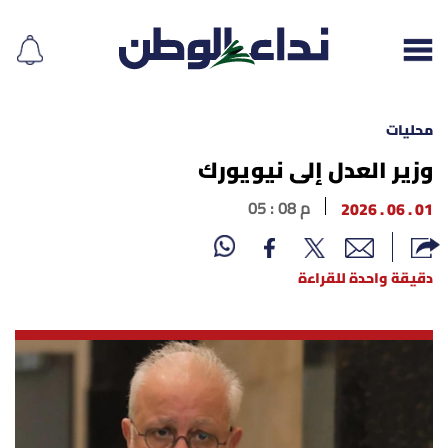
محليات
وزير العدل إلى نيويورك
إقرأ الجريدة
01 . 06 . 2026
05 : 08 م
لبنان
دقيقة واحدة للقراءة
الغلاف
نداء اليوم
محليات