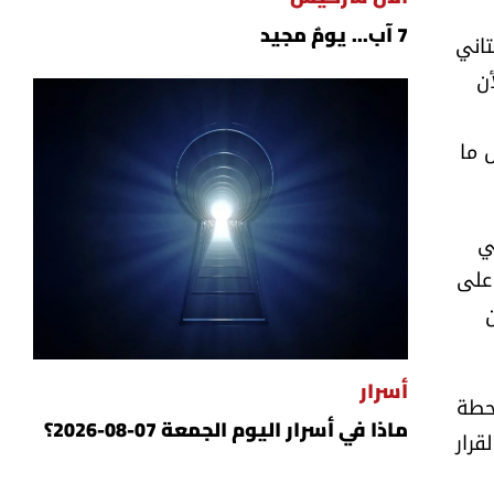
7 آب... يومٌ مجيد
تاني
ن
 ما
ي
 على
ن
أسرار
محطة
ماذا في أسرار اليوم الجمعة 07-08-2026؟
قرار