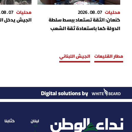
محليات
07 . 08 . 2026
محليات
07 . 08 . 2026
كنعان‬⁩: الثقة تستعاد ببسط سلطة
الجيش يدخل الم
الدولة كما باستعادة ثقة الشعب
والمودع بالاقتصاد
مطار القليعات
الجيش اللبناني
Digital solutions by
لبنان
كتّابنا