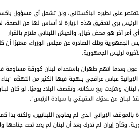
ستقتصر على نظيره الباكستاني، ولن تشمل أي مسؤول باكس
ه الرئيس بري لتحقيق هذه الزيارة لا أساس لها من الصحة، لأ
 أمر آخر هو محض خيال، والجيش اللبناني ملتزم بالقرار
س الجمهورية وتلك الصادرة عن مجلس الوزراء، معتبرًا أن كل
خيرة لرئيس الجمهورية.
ات عون بعدما اتهم طهران باستخدام لبنان كورقة مساومة ف
الإيرانية عباس عراقجي بلهجة فيها الكثير من التهكّم "بناء
بنان، وشرّدت ربع سكانه، وتقصف البلاد يوميًا. لو كان لبنا
قذ لبنان من عدوّك الحقيقي يا سيادة الرئيس".
 بالموقف الإيراني الذي لم يفاجئ اللبنانيين، ولكنه بدا ك
ة، وكأنّ إيران لم تدرك بعد أن لبنان لم يعد تحت جناحها وال