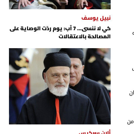
نبيل يوسف
كي لا ننسى... 7 آب: يوم ردّت الوصاية على
المصالحة بالاعتقالات
ان
من
ألان سركيس