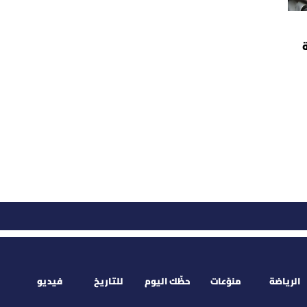
ة
الرياضة
منوّعات
حظّك اليوم
للتاريخ
فيديو