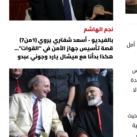
آلية الجيش المستهدفة على طريق كفرتبنيت - الخردلي
نجم الهاشم
بالفيديو - أسعد شفتري يروي (1من7)
أمل
قصة تأسيس جهاز الأمن في "القوات"...
هكذا بدأنا مع ميشال يارد وجوني عبدو
س
دة
ا
حيث
ة