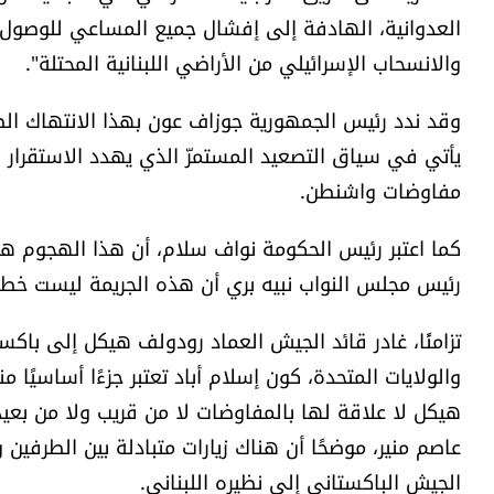
العدوانية، الهادفة إلى إفشال جميع المساعي للوصول إل
والانسحاب الإسرائيلي من الأراضي اللبنانية المحتلة".
وقد ندد رئيس الجمهورية جوزاف عون بهذا الانتهاك الصارخ 
يأتي في سياق التصعيد المستمرّ الذي يهدد الاستقرار 
مفاوضات واشنطن.
كما اعتبر رئيس الحكومة نواف سلام، أن هذا الهجوم هو
رئيس مجلس النواب نبيه بري أن هذه الجريمة ليست خطأ أ
تزامنًا، غادر قائد الجيش العماد رودولف هيكل إلى باكستا
والولايات المتحدة، كون إسلام أباد تعتبر جزءًا أساسيًا منه
هيكل لا علاقة لها بالمفاوضات لا من قريب ولا من بعيد
عاصم منير، موضحًا أن هناك زيارات متبادلة بين الطرفي
الجيش الباكستاني إلى نظيره اللبناني.