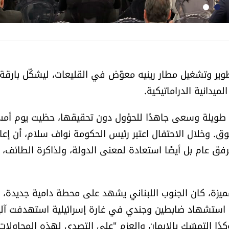
ر وتشغيل مطار رينيه معوّض في القليعات، ليشكّل بارقة 
ميدانية الدراماتيكية.
ت طويلة وسعى جاهدًا للحؤول دون تحقيقها، حظيت يوم أم
وق. وخلال الاحتفال اعتبر رئيس الحكومة نواف سلام، أن إعا
فق عام بل أيضًا استعادة لمعنى الدولة، ولذاكرة الطائف، ل
زة، كان الجنوب اللبناني يشهد على محطة دامية جديدة، 
لن استشهاد ضابطين وجندي في غارة إسرائيلية استهدفت آلي
ًا التمسّك بالإيمان والعزم "على التصدي لهذه المحاولات