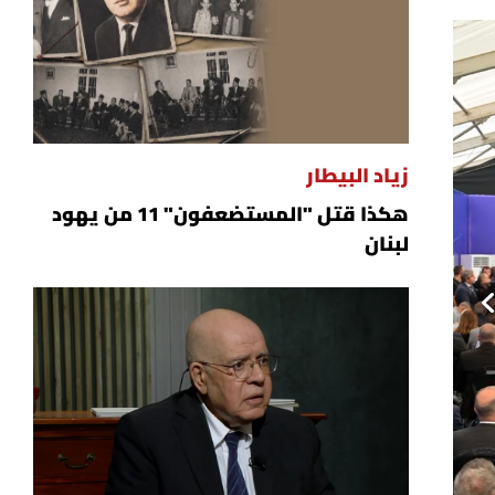
زياد البيطار
هكذا قتل "المستضعفون" 11 من يهود
لبنان