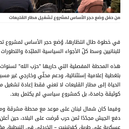
من حفل وضع حجر الأساس لمشروع تشغيل مطار القليعات
في خطوة طال انتظارها، وُضع حجر الأساس لمشروع تطوي
للبنانيين وسط كلّ الأجواء السياسية الملبّدة والتطورات ال
هذه المحطة المفصلية التي حاربها "حزب الله" لسنوا
بتغطية إعلامية إستثنائية، ودعم محلّي وخارجي غير مسب
الحياة إلى مطار القليعات لا تعني فقط إعادة تشغيل مر
كوثيقة جامدة، بل كمشروع سياسي لم يكتمل بعد.
وفيما كان شمال لبنان على موعد مع محطة مشرقة وممي
دفع الجيش مجدّدًا ثمن حرب فُرضت على البلاد، حين أع
عسكرية على طريق كفرتبنيت – الخردلي في النبطية، مؤكد