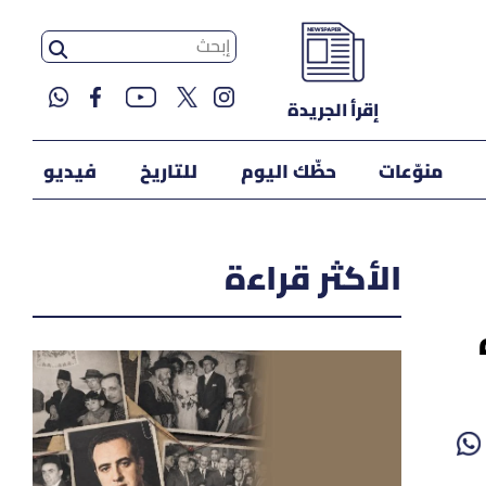
إقرأ الجريدة
منوّعات
حظّك اليوم
للتاريخ
فيديو
الأكثر قراءة