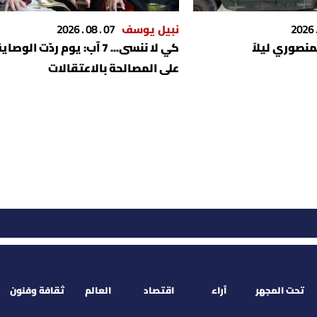
نبيل يوسف
07 . 08 . 2026
نصوري ليلاً
كي لا ننسى... 7 آب: يوم ردّت الوصاي
على المصالحة بالاعتقالات
تحت المجهر
آراء
اقتصاد
العالم
ثقافة وفنون