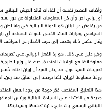
وأضاف المصدر نفسه أن لقاءات قائد الجيش اللبناني 
أو إيراني آخر، وأن كل المعلومات المتداولة عن دور لعب
من يفاوض عن لبنان هو الدولة اللبنانية في واشنطن وأي
السياسي وقرارات القائد الأعلى للقوات المسلحة أي رئي
يقال عكس ذلك يهدف إلى حرف الأنظار عن المواقف الأ
وخير دليل على ذلك، هو ردّ الفعل الإيراني على تصريح
مفاوضاتها مع الولايات المتحدة. حيث قال وزير الخارجية 
تصريحات السيد عون، قد يظن المرء أن إيران احتلت خُمس ل
ورقة مساومة لإيران، لكنا توصلنا إلى اتفاق منذ زمن. أن
هذا التعليق المقتضب فجّر موجة من ردود الفعل المندّدة
جديدة من الاعتداء على السيادة اللبنانية ورئيس الجمهوري
اللبناني الرسمي بات خارج دائرة تحكمها وسيطرتها.