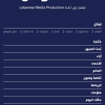
تصدر عن Lebanese Media Production s.a.l
لبنان
الغلاف
نداء اليوم
محليات
أسرار
متفرقات
نداء القرّاء
خاص الموقع
كتّابنا
تحت المجهر
آراء
اقتصاد
العالم
ثقافة وفنون
الرياضة
منوّعات
حظّك اليوم