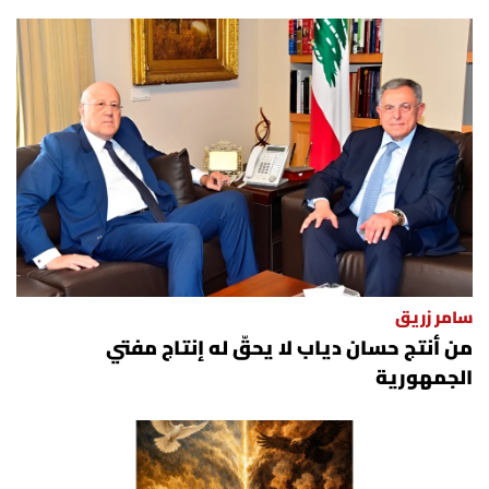
سامر زريق
من أنتج حسان دياب لا يحقّ له إنتاج مفتي
الجمهورية