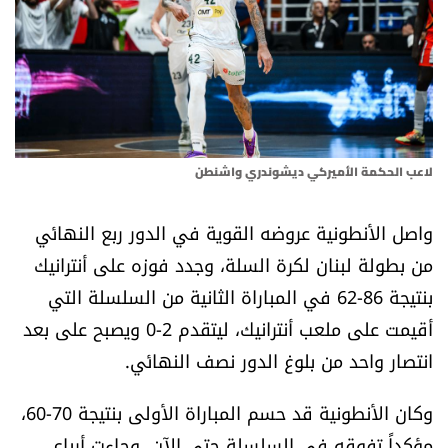
أسرار
متفرقات
نداء القرّاء
لاعب الحكمة الأميركي ديشوندري واشنطن
خاص الموقع
واصل الأنطونية عروضه القوية في الدور ربع النهائي
كتّابنا
من بطولة لبنان لكرة السلة، وجدد فوزه على أنترانيك
بنتيجة 86-62 في المباراة الثانية من السلسلة التي
تحت المجهر
أقيمت على ملعب أنترانيك، ليتقدم 2-0 ويصبح على بعد
آراء
انتصار واحد من بلوغ الدور نصف النهائي.
وكان الأنطونية قد حسم المباراة الأولى بنتيجة 70-60،
اقتصاد
مؤكداً تفوقه في السلسلة حتى الآن. وجاءت أرباع