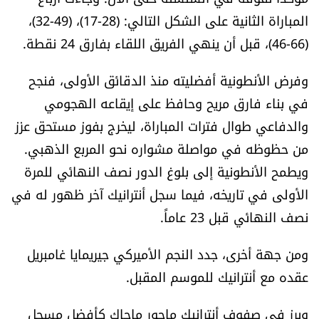
العالم
المباراة الثانية على الشكل التالي: (28-17)، (49-32)،
(66-46)، قبل أن ينهي الفريق اللقاء بفارق 24 نقطة.
الصحافة الإسرائيلية
وفرض الأنطونية أفضليته منذ الدقائق الأولى، فنجح
ثقافة وفنون
في بناء فارق مريح وحافظ على إيقاعه الهجومي
والدفاعي طوال فترات المباراة، ليخرج بفوز مستحق عزز
فصل من كتاب
من حظوظه في مواصلة مشواره نحو المربع الذهبي.
ويطمح الأنطونية إلى بلوغ الدور نصف النهائي للمرة
اقرأ تضحك
الأولى في تاريخه، فيما سجل أنترانيك آخر ظهور له في
كاميرا
نصف النهائي قبل 23 عاماً.
ومن جهة أخرى، جدد النجم الأميركي جيريمايا غامبريل
سجالات
عقده مع أنترانيك للموسم المقبل.
صحّة وصحن
وبرز في صفوف أنترانيك ماجور ماجاك كأفضل مسجل