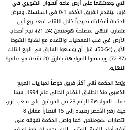
التي جمعتهما على أرض قاعة أنطوان الشويري في
شروط الإشتراك
غزير، ليتقدم الفريق الأخضر 1-0 في السلسلة. وفرض
الحكمة أفضليته تدريجياً خلال اللقاء، فبعد ربع أول
Digital solutions by
متقارب انتهى لمصلحة هومنتمن (24-21)، نجح أصحاب
الأرض في قلب المعطيات والتقدم مع نهاية الشوط
الأول (54-50)، قبل أن يوسعوا الفارق في الربع الثالث
(87-72) ويحسموا المواجهة بفارق 20 نقطة مع صافرة
النهاية.
ويُعدّ الحكمة ثاني أكثر فريق خوضاً لمباريات المربع
الذهبي منذ انطلاق النظام الحالي عام 1994، فيما
حملت المواجهة الرقم 23 بين الفريقين على ملعب غزير،
حيث رفع الأخضر رصيده إلى 15 انتصاراً مقابل 8
انتصارات لهومنتمن. كما واصل الحكمة تفوقه على
أرضه أمام الفريق المتني، الذي يعود آخر فوز له في