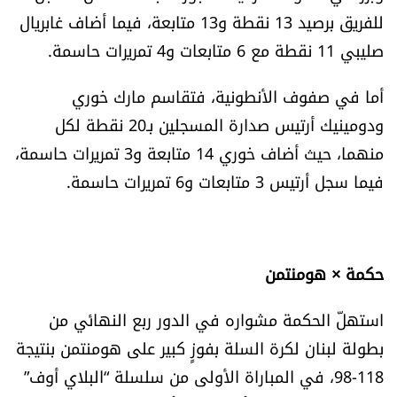
للفريق برصيد 13 نقطة و13 متابعة، فيما أضاف غابريال
الرياضة
صليبي 11 نقطة مع 6 متابعات و4 تمريرات حاسمة.
منوّعات
أما في صفوف الأنطونية، فتقاسم مارك خوري
حظّك اليوم
ودومينيك أرتيس صدارة المسجلين بـ20 نقطة لكل
منهما، حيث أضاف خوري 14 متابعة و3 تمريرات حاسمة،
للتاريخ
فيما سجل أرتيس 3 متابعات و6 تمريرات حاسمة.
فيديو
حكمة × هومنتمن
من نحن
استهلّ الحكمة مشواره في الدور ربع النهائي من
للتواصل معنا
بطولة لبنان لكرة السلة بفوزٍ كبير على هومنتمن بنتيجة
118-98، في المباراة الأولى من سلسلة “البلاي أوف”
شروط الاستخدام