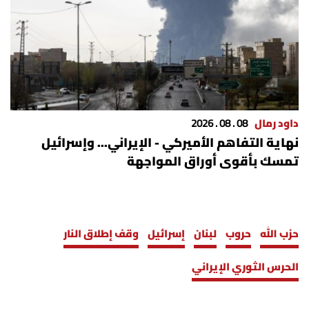
داود رمال
08 . 08 . 2026
نهاية التفاهم الأميركي - الإيراني... وإسرائيل
تمسك بأقوى أوراق المواجهة
حزب الله
حروب
لبنان
إسرائيل
وقف إطلاق النار
الحرس الثوري الإيراني