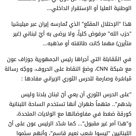
شروط الإشتراك
الوطنية العليا أو الإستقرار الداخلي...
هذا "الإحتلال المقنَّع" الذي تُمارسه إيران عبر ميليشيا
Digital solutions by
"حزب الله" مرفوض كلياً، ولا يرضى به أيّ لبناني (غير
متأيرن) مهما كانت طائفته أو مذهبه...
في المُقابلة التي أجراها رئيس الجمهورية جوزاف عون
مع شبكة CNN، وضعَ النقاط على الحروف، ووجّه رسالة
مُباشرة وصارمة للحرس الثوري الإيراني مفادها :
"على الحرس الثوري أن يعي أنّ لبنان بلدنا وليس
بلدهم".. متهماً طهران أنها تستخدم الساحة اللبنانية
كورقة ضغط في مفاوضاتها مع الولايات المتحدة،
و"هذا أمر غير مقبول"... كما شدّد الرئيس عون على أنّ
اللبنانيين "ليسوا شعب نعيم قاسم"، وأنهم سئموا