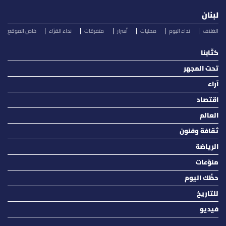
لبنان
الغلاف
نداء اليوم
محليات
أسرار
متفرقات
نداء القرّاء
خاص الموقع
كتّابنا
تحت المجهر
آراء
اقتصاد
العالم
ثقافة وفنون
الرياضة
منوّعات
حظّك اليوم
للتاريخ
فيديو