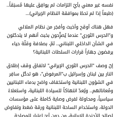
نفسه غير معني بأيّ التزامات لم يوافِق عليها مُسبَقاً..
الرياضة
(طبعاً إذا لم تحظَ بموافقة النظام الإيراني)...
منوّعات
فهل هناك أوقح وأخبث وأفجَر من نظام الملالي
و"الحرس الثوري" عندما يُصرٍِّحون بخبث أنهم لا يتدخّلون
حظّك اليوم
في الشأن الداخلي اللبناني.. ثمّ، بصلافة وقلّة حياء
للتاريخ
يرفضون جهاراً قرارات السلطات اللبنانية؟
فيديو
إنّ وصف "الحرس الثوري الإيراني" لاتفاق وقف إطلاق
النار بين لبنان وإسرائيل ب"المرفوض"، هو تدخُّل سافِر
في الشؤون اللبنانية واستخفاف واضح بدماء اللبنانيين
من نحن
ومُعاناتهم.. ويُعدّ انتهاكاً للسيادة اللبنانية، واستعلاءً
سياسياً، ومحاولة لفرض وصاية كاملة على مؤسسات
للتواصل معنا
الدولة، واستخدام الساحة اللبنانية ورقة ضغط وتفاوض
شروط الاستخدام
لصالح الأجندة الإيرانية، من دون أيّ اعتبار للمصلحة