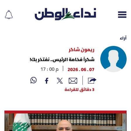
آراء
ريمون شاكر
إقرأ الجريدة
شكراً فخامة الرئيس.. نفتخر بكَ!
07 . 06 . 2026
17 : 00 م
لبنان
الغلاف
3 دقائق للقراءة
نداء اليوم
محليات