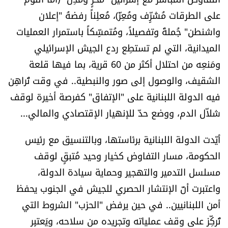
العالم
على الطرقات مُشَرِِّف ومُعِزّ)، مُعلِناً رفضهُ "إعلان
واشنطن" جُملةً وتفصيلاً، ومُتمسِِّكاً باستمرار العمليات
الصحافة الإسرائيلية
الميدانية، التي لم تستطِع ردع الجيش الإسرائيلي
ومَنعِه من احتلال أكثر من 60 قرية، بما فيها قلعة
ثقافة وفنون
الشقيف، والوصول إلى صور والنبطية.. في وقت تُراهِن
فيه الدولة اللبنانية على "الإتفاق" كفرصة أخيرة لوقف
فصل من كتاب
شلاّل الدم، ووضع حدّ للإنهيار الإقتصادي والمالي...
اقرأ تضحك
أيّدت الدولة اللبنانية برئاستها، وبالتنسيق مع رئيس
كاميرا
الحكومة، مسار التفاوض كخيار وحيد مُتبقٍ لوقف
مسلسل التدمير والتهجير وحماية سيادة الدولة،
سجالات
واعتبرت أنّ الإنتشار الحصري للجيش في الجنوب يحفظ
أمن اللبنانيين.. في حين يرفض "الحزب" الشروط التي
صحّة وصحن
تُركِّز على وقف عملياته وتجريده من سلاحه، ويَعتبِر