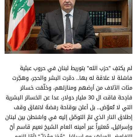
أسرار
متفرقات
نداء القرّاء
خاص الموقع
لم يكتفِ "حزب الله" بتوريط لبنان في حروب عبثية
كتّابنا
فاشلة لا علاقة له بها.. دمّرت البشر والحجر، وهجّرت
مئات الآلاف من أرضهم ومنازلهم، وخلّفَت خسائر
تحت المجهر
فادِحة فاقت ال 30 مليار دولار، عدا عن الخسائر البشرية
التي لا تُعوَّض.. بل أعلن بوقاحة رفضهُ لاتفاق وقف
آراء
إطلاق النار الذي تمّ التوصّل إليه في واشنطن بين لبنان
وإسرائيل، مُعتبِراً عبر أمينه العام الشيخ نعيم قاسم أنَّ
اقتصاد
التفاوض المباشَر مع إسرائيل "مُخزٍ ومُذِلّ" (أمّا النوم