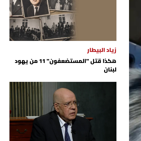
زياد البيطار
هكذا قتل "المستضعفون" 11 من يهود
لبنان