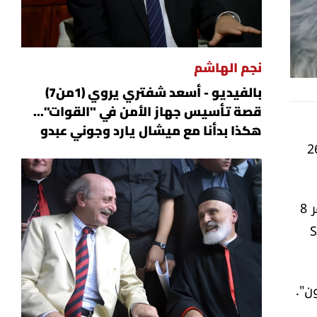
نجم الهاشم
بالفيديو - أسعد شفتري يروي (1من7)
قصة تأسيس جهاز الأمن في "القوات"...
هكذا بدأنا مع ميشال يارد وجوني عبدو
ليون متابع لعملية سرقة من مزرعة عائلته في الصين، قبل أن يُباع في مقابل 26
وأثارت الحادثة صدمة مالكه، الذي يطالب بتحقيق العدالة لكلبه "تشوتو"، وهو من فصيلة بوردر كولي ويبلغ من العمر 8
 وفقاً لصحيفة "South
ن".