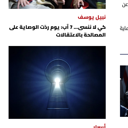
عن
نبيل يوسف
اية
كي لا ننسى... 7 آب: يوم ردّت الوصاية على
المصالحة بالاعتقالات
أسرار