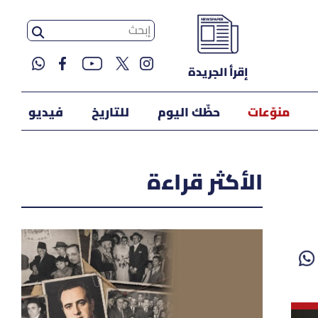
إقرأ الجريدة
منوّعات
حظّك اليوم
للتاريخ
فيديو
الأكثر قراءة