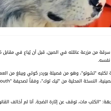
تعرض كلب شهير يملك أكثر من 1.5 م
 نفسه.
سنوات، بعدما حقق شهرة واسعة على منصة "دوين" الصينية، النسخة المحلية من "تيك توك"،
ة: "الكلب مات، توقف عن إثارة الضجة. أنا لم أخالف القانو