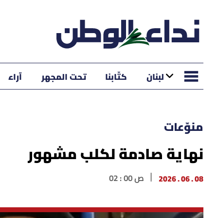
لبنان
كتّابنا
تحت المجهر
آراء
منوّعات
نهاية صادمة لكلب مشهور
08 . 06 . 2026
02 : 00 ص