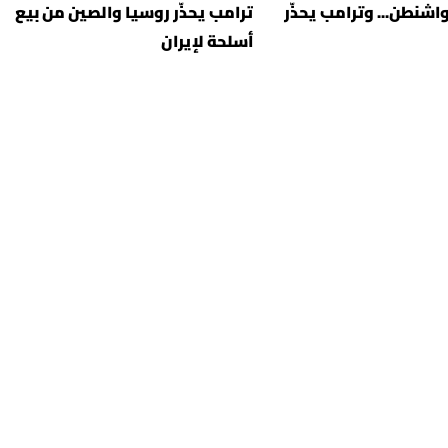
واشنطن... وترامب يحذّر
ترامب يحذّر روسيا والصين من بيع
أسلحة لإيران