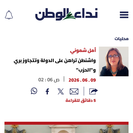
محليات
أمل شموني
إقرأ الجريدة
واشنطن تراهن على الدولة وتتجاوز بري
و"الحزب"
لبنان
09 . 06 . 2026
02 : 06 ص
الغلاف
5 دقائق للقراءة
نداء اليوم
محليات