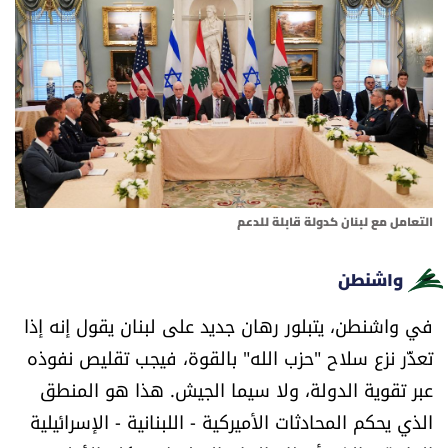
أسرار
متفرقات
نداء القرّاء
خاص الموقع
التعامل مع لبنان كدولة قابلة للدعم
كتّابنا
واشنطن
تحت المجهر
في واشنطن، يتبلور رهان جديد على لبنان يقول إنه إذا
تعذّر نزع سلاح "حزب الله" بالقوة، فيجب تقليص نفوذه
آراء
عبر تقوية الدولة، ولا سيما الجيش. هذا هو المنطق
اقتصاد
الذي يحكم المحادثات الأميركية - اللبنانية - الإسرائيلية