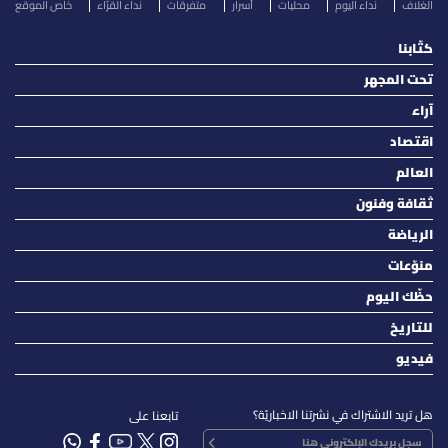
الغلاف
نداء اليوم
محليات
أسرار
متفرقات
نداء القرّاء
خاص الموقع
كتّابنا
تحت المجهر
آراء
اقتصاد
العالم
ثقافة وفنون
الرياضة
منوّعات
حظّك اليوم
للتاريخ
فيديو
هل تريد الاشتراك في نشرتنا الاخباريّة؟
تابعنا على