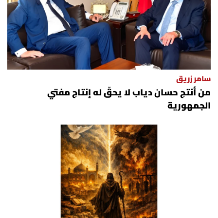
سامر زريق
من أنتج حسان دياب لا يحقّ له إنتاج مفتي
الجمهورية