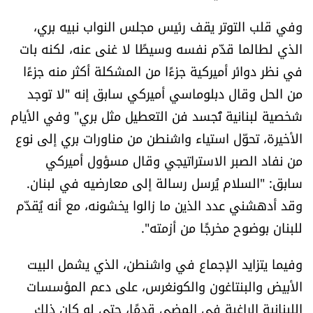
وفي قلب التوتر يقف رئيس مجلس النواب نبيه بري،
الذي لطالما قدّم نفسه وسيطًا لا غنى عنه، لكنه بات
في نظر دوائر أميركية جزءًا من المشكلة أكثر منه جزءًا
من الحل وقال دبلوماسي أميركي سابق إنه "لا توجد
شخصية لبنانية تُجسد فن التعطيل مثل بري" وفي الأيام
الأخيرة، تحوّل استياء واشنطن من مناورات بري إلى نوع
من نفاد الصبر الاستراتيجي وقال مسؤول أميركي
سابق: "السلام يُرسل رسالة إلى معارضيه في لبنان.
وقد أدهشني عدد الذين ما زالوا يخشونه، مع أنه يُقدّم
للبنان بوضوح مخرجًا من أزمته".
وفيما يتزايد الإجماع في واشنطن، الذي يشمل البيت
الأبيض والبنتاغون والكونغرس، على دعم المؤسسات
اللبنانية الراغبة في المضي قدمًا، حتى لو كان ذلك