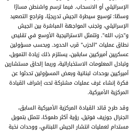
الإسرائيلي أو الانسحاب. فيما ترسم واشنطن مسارًا
وسطًا: توسيع سيطرة الجيش تدريجيًا، وتراجع التصعيد
الإسرائيلي، وتجنب المواجهة المباشرة بين الجيش
و"حزب الله". وتتمثل الاستراتيجية الأوسع في تقليص
نطاق عمليات "الحزب" قرب الحدود. وبحسب مسؤولين
عسكريين أميركيين سابقين، يستلزم ذلك زيادة التمويل،
وتبادل المعلومات الاستخباراتية، وربما إلحاق مستشارين
أميركيين بوحدات لبنانية وبعض المسؤولين تحدثوا عن
فكرة إنشاء غرف عمليات مشتركة تحت إشراف القيادة
المركزية الأميركية.
وقد طرح قائد القيادة المركزية الأميركية السابق،
الجنرال جوزيف فوتيل، رؤية أكثر طموحًا، تتمثل بتمويل
مستدام لعمليات انتشار الجيش اللبناني، ووحدات نخبة