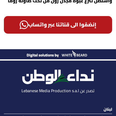
واشنطن تنزع عبوة مجدل زون من تحت طاولة روما
إنضمّوا الى قناتنا عبر واتساب
Digital solutions by
تصدر عن Lebanese Media Production s.a.l
لبنان