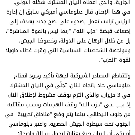
الجارية، والذي أعطاه البيان المشترك شكله الأولي.
العالم
في هذا الإطار، قال دبلوماسي أميركي سابق إن إدارة
الرئيس ترامب تعمل بهدوء على نهج جديد يهدف إلى
الصحافة الإسرائيلية
إضعاف قبضة "حزب الله"، "ربما ليس بالقوة المباشرة"،
بل من خلال الرهان على الدولة، وخصوصًا الجيش،
ثقافة وفنون
ومواجهة الشخصيات السياسية التي وفّرت غطاء طويلا
فصل من كتاب
لقوة "الحزب".
اقرأ تضحك
وتتقاطع المصادر الأميركية لجهة تأكيد وجود انفتاح
دبلوماسي جاد باتجاه لبنان، تجلّى في البيان المشترك
كاميرا
في 3 حزيران، والذي التزم بوقف مشروط لإطلاق النار،
إذ يجب على "حزب الله" وقف الهجمات وسحب مقاتليه
سجالات
من جنوب الليطاني، بينما يتم وضع "مناطق تجريبية" في
الجنوب تحت سيطرة الجيش الحصرية. واعتبر دبلوماسي
صحّة وصحن
أميركي أن البيان صيغ بعناية ليحمل رسالة واضحة: