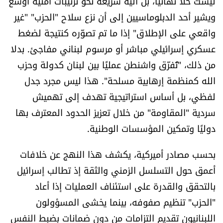
ليست حلا نهائيًا، بل آلية سريعة نحو ترتيبات أمنية أوسع
شروط الإشتراك
ويشير أحد الدبلوماسيين إلى أن نزع سلاح "الحزب" "غير
واقعي على الإطلاق" إذا ما تم تصوّره كنتيجة لضغط
Digital solutions by
عسكري إسرائيلي مباشر أو مرسوم لبناني مفاجئ. بدلا
من ذلك، "تُفرّق واشنطن عمليًا بين لبنان كدولة وحزب
الله كمنظمة إرهابية مسلحة". هذا ليس مجرد جدل
لفظي، بل أساس استراتيجية تهدف إلى تهميش
سردية "المقاومة" من خلال تعزيز الحدود المعترف بها
دوليًا وتمكين المؤسسات الوطنية.
بحسب مصادر أميركية، يكشف هذا النهج عن خلافات
أعمق حول التسلسل الزمني والثقة إذ تطالب إسرائيل
بالتحقق والقدرة على استئناف العمليات إذا أعاد
"الحزب" تنظيم صفوفه، بينما يخشى المسؤولون
اللبنانيون تقديم التزامات من دون ضمانات بضبط النفس