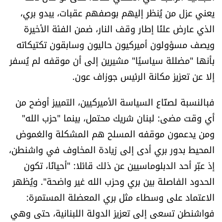
يعني عزل من يُنظر إليهم بوصفهم عقبات، يبدو بري،
الذي عارض علنًا إطار وقف النار، ضمن الفئة الأخيرة
ويصف مسؤولون أميركيون حاليون وسابقون تكتيكاته
بأنها "مضللة سياسيًا" مشيرين إلى أن موقفه لم يُسفر
إلا عن تعزيز مكانة الرئيس جوزاف عون.
فبالنسبة لصنّاع السياسة الأميركيين، التمييز أوضح من
أي وقت مضى: لبنان شريك محتمل، بينما "حزب الله"
ومن يدعمون موقفه المسلح هم المشكلة والغموض
المحيط بدور بري أدى إلى زيادة المخاوف في واشنطن،
إذ عبّر أحد الدبلوماسيين عن ذلك قائلا: "أحيانًا، تكون
الحدود الفاصلة بين بري وحزب الله غير واضحة". ويُظهر
الاعتماد على وسطاء مثل بري المعضلة المستمرة:
فواشنطن تسعى إلى تعزيز الدولة اللبنانية، حتى وهي