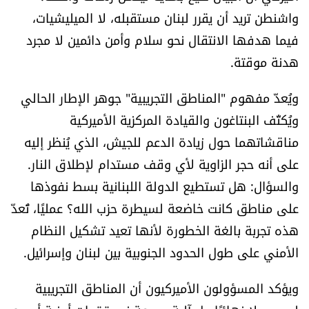
واشنطن تريد أن يقرر لبنان مستقبله، لا الميليشيات،
الرياضة
فيما هدفها الانتقال نحو سلام وأمن دائمين لا مجرد
منوّعات
هدنة موقتة.
حظّك اليوم
ويُعدّ مفهوم "المناطق التجريبية" جوهر الإطار الحالي
ويُكثّف البنتاغون والقيادة المركزية الأميركية
للتاريخ
مناقشاتهما حول زيادة الدعم للجيش، الذي يُنظر إليه
على أنه حجر الزاوية لأي وقف مستدام لإطلاق النار.
فيديو
والسؤال: هل تستطيع الدولة اللبنانية بسط نفوذها
على مناطق كانت خاضعة لسيطرة حزب الله؟ عمليًا، تُعدّ
هذه تجربة بالغة الخطورة لأنها تعيد تشكيل النظام
من نحن
الأمني على طول الحدود الجنوبية بين لبنان وإسرائيل.
للتواصل معنا
ويؤكد المسؤولون الأميركيون أن المناطق التجريبية
شروط الاستخدام