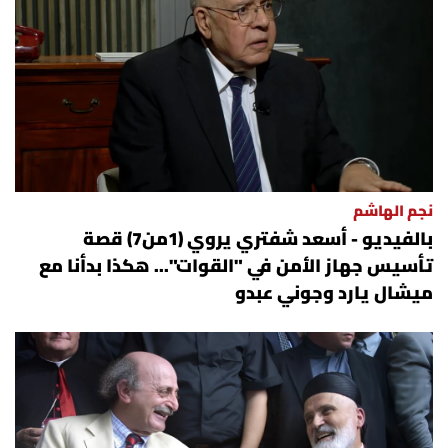
نجم الهاشم
بالفيديو - أسعد شفتري يروي (1من7) قصة
تأسيس جهاز الأمن في "القوات"... هكذا بدأنا مع
ميشال يارد وجوني عبدو