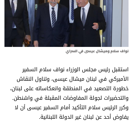
أسرار
متفرقات
نداء القرّاء
نواف سلام وميشال عيسى في السراي
خاص الموقع
استقبل رئيس مجلس الوزراء نواف سلام السفير
كتّابنا
الأميركي في لبنان ميشال عيسى، وتناول النقاش
خطورة التصعيد في المنطقة وانعكاساته على لبنان،
تحت المجهر
والتحضيرات لجولة المفاوضات المقبلة في واشنطن.
آراء
وكرر الرئيس سلام التأكيد أمام السفير عيسى أن لا
يفاوض أحد عن لبنان غير الدولة اللبنانية.
اقتصاد