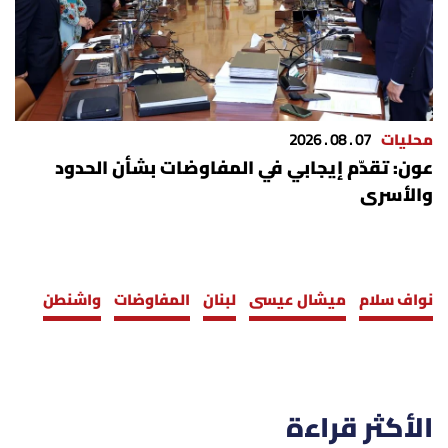
محليات
07 . 08 . 2026
عون: تقدّم إيجابي في المفاوضات بشأن الحدود
والأسرى
نواف سلام
ميشال عيسى
لبنان
المفاوضات
واشنطن
الأكثر قراءة