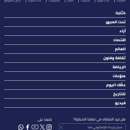
الغلاف
نداء اليوم
محليات
أسرار
متفرقات
نداء القرّاء
خاص الموقع
كتّابنا
تحت المجهر
آراء
اقتصاد
العالم
ثقافة وفنون
الرياضة
منوّعات
حظّك اليوم
للتاريخ
فيديو
هل تريد الاشتراك في نشرتنا الاخباريّة؟
تابعنا على