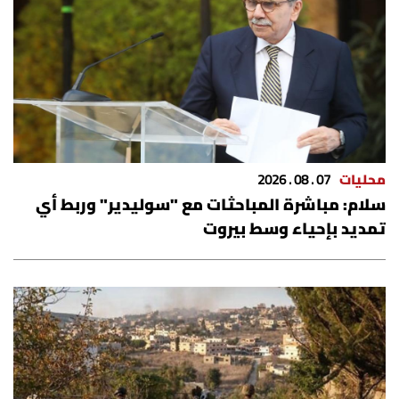
الرياضة
منوّعات
حظّك اليوم
للتاريخ
محليات
07 . 08 . 2026
سلام: مباشرة المباحثات مع "سوليدير" وربط أي
فيديو
تمديد بإحياء وسط بيروت
من نحن
للتواصل معنا
شروط الاستخدام