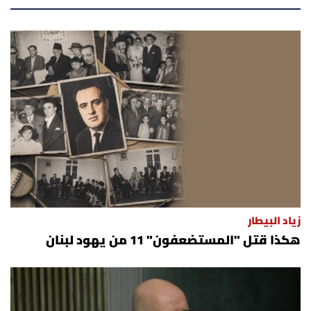
زياد البيطار
هكذا قتل "المستضعفون" 11 من يهود لبنان