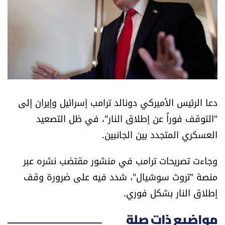
أسرار
متفرقات
نداء القرّاء
خاص الموقع
دعا الرئيس الأميركي دونالد ترامب إسرائيل وإيران إلى
"التوقف فوراً عن إطلاق النار"، في ظل التصعيد
كتّابنا
العسكري المتجدد بين الجانبين.
تحت المجهر
وجاءت تصريحات ترامب في منشور مقتضب نشره عبر
منصة "تروث سوشيال"، شدد فيه على ضرورة وقف
آراء
إطلاق النار بشكل فوري.
اقتصاد
مواضيع ذات صلة