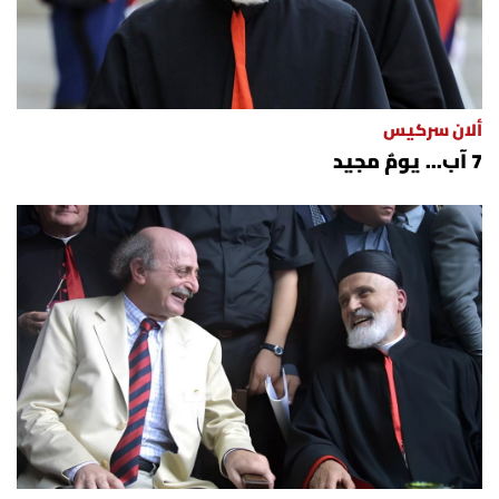
ألان سركيس
7 آب... يومٌ مجيد