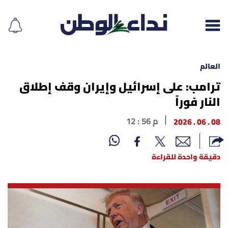
العالم
ترامب: على إسرائيل وإيران وقف إطلاق
النار فوراً
إقرأ الجريدة
08 . 06 . 2026
12 : 56 م
لبنان
الغلاف
دقيقة واحدة للقراءة
نداء اليوم
محليات