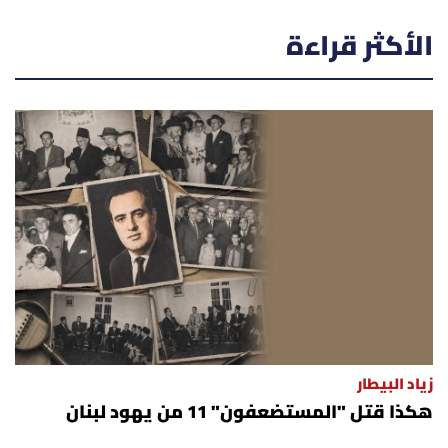
الأكثر قراءة
زياد البيطار
هكذا قتل "المستضعفون" 11 من يهود لبنان