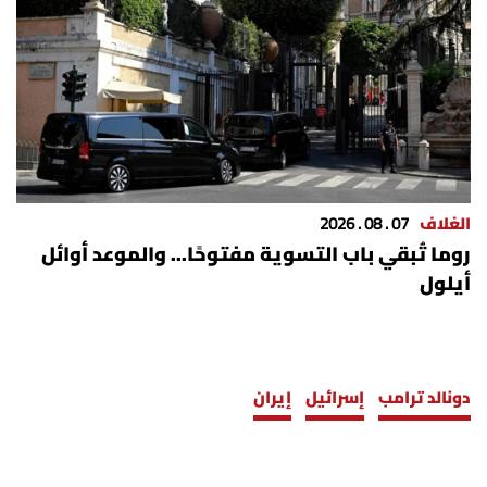
شروط الإشتراك
Digital solutions by
الغلاف
07 . 08 . 2026
روما تُبقي باب التسوية مفتوحًا... والموعد أوائل
أيلول
دونالد ترامب
إسرائيل
إيران