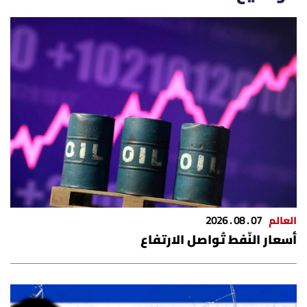
العالم
الصحافة الإسرائيلية
ثقافة وفنون
فصل من كتاب
اقرأ تضحك
كاميرا
العالم
07 . 08 . 2026
أسعار النّفط تُواصل الارتفاع
سجالات
صحّة وصحن