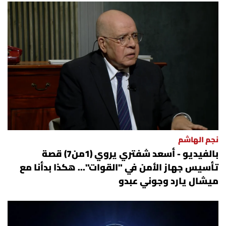
نجم الهاشم
بالفيديو - أسعد شفتري يروي (1من7) قصة
تأسيس جهاز الأمن في "القوات"... هكذا بدأنا مع
ميشال يارد وجوني عبدو