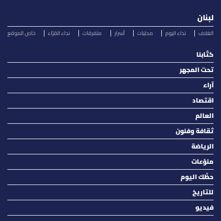
لبنان
الغلاف
نداء اليوم
محليات
أسرار
متفرقات
نداء القرّاء
خاص الموقع
كتّابنا
تحت المجهر
آراء
اقتصاد
العالم
ثقافة وفنون
الرياضة
منوّعات
حظّك اليوم
للتاريخ
فيديو