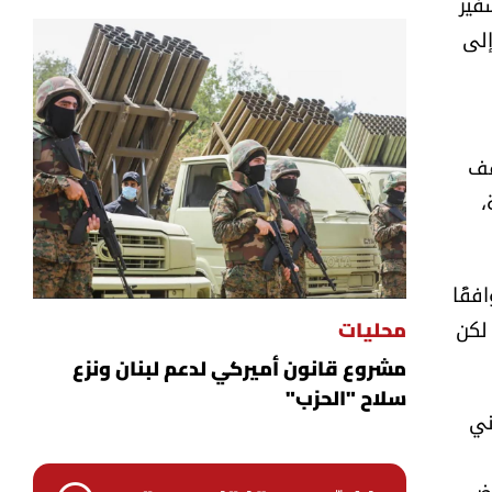
فير
إلى
قف
،
فقًا
 لكن
محليات
مشروع قانون أميركي لدعم لبنان ونزع
سلاح "الحزب"
ني
رض