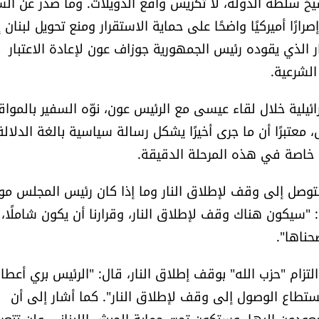
سيخ سلطة الدولة، لا تكريس واقع الدويلات. وما صدر عن الس
رًا أميركيًا واضحًا على حماية الاستقرار ومنع تحويل لبنان 
ر الذي يقوده رئيس الجمهورية جوزاف عون لإعادة الاعتبار
لشرعية.
رائيلية خلال لقاء عيسى مع الرئيس عون، نوّه السفير بالموا
 معتبرًا أن ما جرى أخيرًا يشكل رسالة سياسية بالغة الدلالة
ية خاصة في هذه المرحلة الدقيقة.
التوصل إلى وقف لإطلاق النار وما إذا كان رئيس المجلس موا
ى: "سيكون هناك وقف لإطلاق النار، وقرارنا أن يكون شاملًا،
حناها".
زام "حزب الله" بوقف إطلاق النار، قال: "الرئيس بري أعطا
المستطاع الوصول إلى وقف لإطلاق النار". كما أشار إلى أن
سيعودون إليها، وستكون تحت حماية الجيش اللبناني ولن تتع