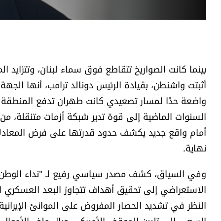
بينما كانت الصواريخ تتقاطع فوق سماء لبنان، وتتزايد ال
أثبتت واشنطن، بقيادة الرئيس دونالد ترامب، أنها الجهة
واضعة حدًا لمسار تصعيدي كانت طهران تدفع المنطقة إل
السنوات الماضية إلى قوة تدير شبكة أزمات متنقلة، م
أمام واقع جديد يكشف حدود قدرتها على فرض المعادلات
نهاية.
وفي السياق، كشف مصدر سياسي رفيع لـ "نداء الوطن" 
الاستعراضي إلى تحقيق أهداف تتجاوز البعد العسكري ال
النظر في تشديد الحصار المفروض على الموانئ الإيرانية،
السعي إلى تليين الموقف الأميركي حيال ملف الأموال ال