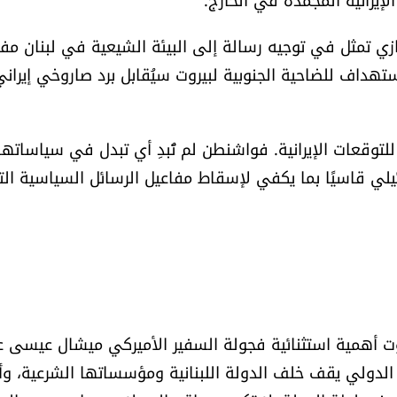
 تمثل في توجيه رسالة إلى البيئة الشيعية في لبنان مف
هداف للضاحية الجنوبية لبيروت سيُقابل برد صاروخي إيراني
لتوقعات الإيرانية. فواشنطن لم تُبدِ أي تبدل في سياساتها
لي قاسيًا بما يكفي لإسقاط مفاعيل الرسائل السياسية ال
روت أهمية استثنائية فجولة السفير الأميركي ميشال عيسى 
 الدولي يقف خلف الدولة اللبنانية ومؤسساتها الشرعية، وأ