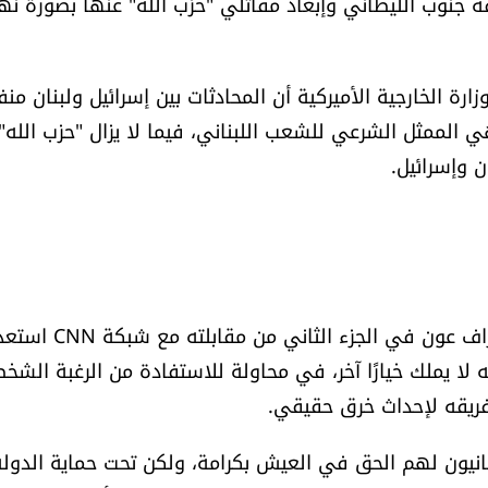
ة جنوب الليطاني وإبعاد مقاتلي "حزب الله" عنها بصورة نها
 الخارجية الأميركية أن المحادثات بين إسرائيل ولبنان من
ي الممثل الشرعي للشعب اللبناني، فيما لا يزال "حزب الله"
 وإسرائيل.
واستكمالًا للمواقف السيادية الحاسمة، أكد الرئيس جوزاف عون في الجزء
ه لا يملك خيارًا آخر، في محاولة للاستفادة من الرغبة الشخ
 فريقه لإحداث خرق حقيقي.
نيون لهم الحق في العيش بكرامة، ولكن تحت حماية الدولة