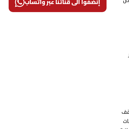
إنضمّوا الى قناتنا عبر واتساب
قف
ات