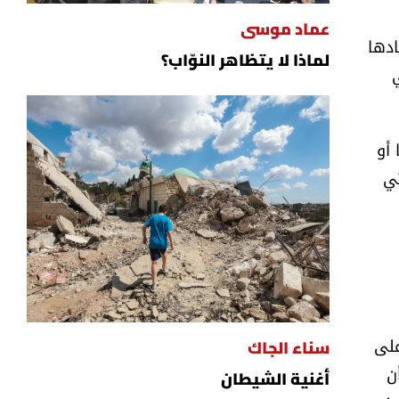
عماد موسى
ادها
لماذا لا يتظاهر النوّاب؟
 أو
تي
على
سناء الجاك
ن
أغنية الشيطان