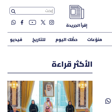
إقرأ الجريدة
منوّعات
حظّك اليوم
للتاريخ
فيديو
الأكثر قراءة