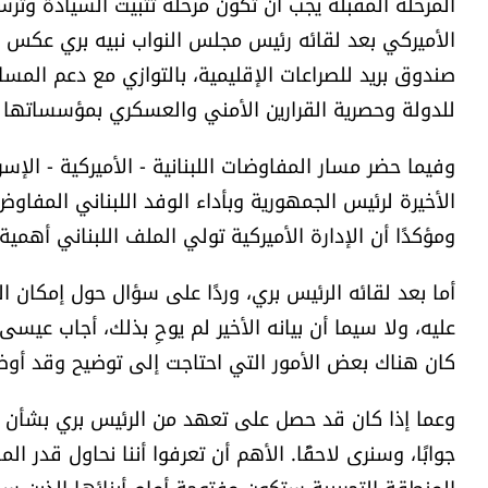
المرحلة المقبلة يجب أن تكون مرحلة تثبيت السيادة وتر
الأميركي بعد لقائه رئيس مجلس النواب نبيه بري عكس إصرا
صندوق بريد للصراعات الإقليمية، بالتوازي مع دعم المسا
للدولة وحصرية القرارين الأمني والعسكري بمؤسساتها ا
وفيما حضر مسار المفاوضات اللبنانية - الأميركية - الإس
الأخيرة لرئيس الجمهورية وبأداء الوفد اللبناني المفاوض،
ومؤكدًا أن الإدارة الأميركية تولي الملف اللبناني أهم
أما بعد لقائه الرئيس بري، وردًا على سؤال حول إمكان 
عليه، ولا سيما أن بيانه الأخير لم يوحِ بذلك، أجاب عيس
كان هناك بعض الأمور التي احتاجت إلى توضيح وقد أوض
وعما إذا كان قد حصل على تعهد من الرئيس بري بشأن الت
جوابًا، وسنرى لاحقًا. الأهم أن تعرفوا أننا نحاول قدر 
المنطقة التجريبية ستكون مفتوحة أمام أبنائها الذين 