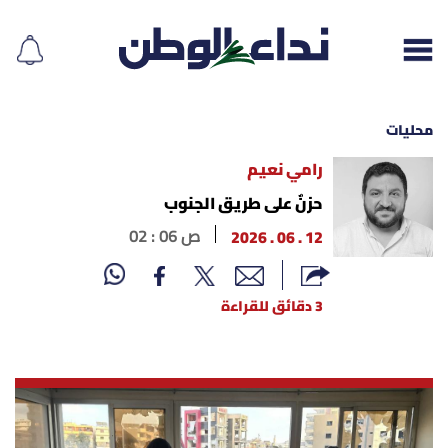
محليات
رامي نعيم
إقرأ الجريدة
حزنٌ على طريق الجنوب
12 . 06 . 2026
02 : 06 ص
لبنان
الغلاف
3 دقائق للقراءة
نداء اليوم
محليات