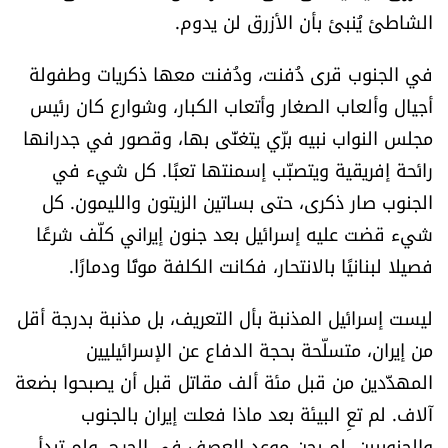
الشاطئ يُنبئ بأن الأزرق لن يدوم.
الرياضة
في الجنوب قرى دُفنت، ودُفنت معها ذكريات وطفولة
منوّعات
أجيال وألعاب الصغار وأتعاب الكبار، وشوارع كان رئيس
مجلس النواب نبيه برّي يتغنّى بها، وقصور في جدرانها
حظّك اليوم
رائحة إفريقية ويتصبّب إسمنتها تعبًا. كل شيء في
للتاريخ
الجنوب صار ذكرى، حتى بساتين الزيتون والليمون. كل
شيء قضت عليه إسرائيل بعد جنون إيراني كلّف شرعًا
فيديو
فصيلا لبنانيًا بالانتحار، فكانت الكلفة موتًا ودمارًا.
ليست إسرائيل المذنبة بأل التعريف، بل مذنبة بدرجة أقل
من نحن
من إيران، متسلّحة بحجة الدفاع عن الإسرائيليين
للتواصل معنا
المهدَّدين من قبل مئة ألف مقاتل قبل أن يصبحوا بضعة
آلاف. لم تعِ البيئة بعد ماذا فعلت إيران بالجنوب
شروط الاستخدام
والجنوبيين. لم يحن موعد العصف في الجرح، ولم تبدأ