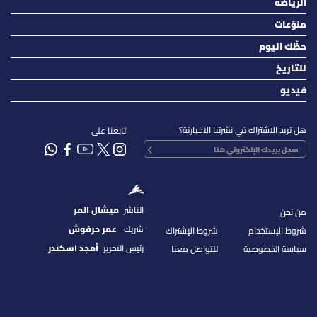
الرياضة
منوّعات
حظّك اليوم
للتاريخ
فيديو
هل تريد الاشتراك في نشرتنا الاخباريّة؟
تابعنا على
الناشر
ميشال المر
من نحن
شريك
عمر حرفوش
شروط الإستخدام
شروط الإشتراك
رئيس التحرير
أمجد اسكندر
سياسة الخصوصية
للتواصل معنا