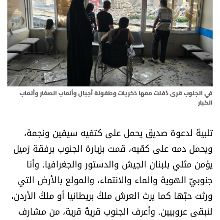
أسرار
متفرقات
نداء القرّاء
خاص الموقع
في الجنوب قرى دُفنت معها ذكريات وطفولة أجيال وألعاب الصغار وأتعاب
الكبار
كتّابنا
تلبيةً لدعوة صديق يحمل على كتفَيه سيفَين ونجمة،
ويحمل دمه على كفّيه، قمت بزيارة الجنوب برفقة زميل
تحت المجهر
يؤمن مثلي بلبنان الجيش والدستور والجغرافيا. وأنا
آراء
جنوبيّ الهوية والماء والانتماء، والمولع بالأرض التي
ورثت حبّها كما يرث العرشَ ملكُ بريطانيا أو ملكُ الأردن،
اقتصاد
لنبقى عروبيين. وأعرف الجنوب قريةً قرية، من مشارف