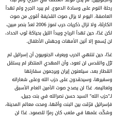
شروط الإشتراك
رحلة النوم على وسادة الدموع. لم يبرد الجرح ولم تهدأ
العاصفة. اليوم لا يزال صوت القذيفة أقوى من صوت
الكارثة، ولا تزال ذكريات حرب تموز 2006 تعدُ بنصر مبين،
Digital solutions by
لكن غدًا، حين تهدأ الرياح ويبدأ الليل بحياكة ثوب الحداد،
لن يُسمع إلا أنين الأمهات وجهش الأطفال.
غدًا، حين تنتهي الحرب ويعرف الجنوبيون أن إسرائيل لم
تَزُل والقدس لن تعود، وأن المهدي المنتظر لم يستقل
القطار بعد، سيلعنون إيران ويرجمون سفارتها
وسفيرها، وسيحقدون على حزب الله وعلى شعاراته
وتعاليمه. غدًا لن يصدح صوت الأمين العام الأسبق
لـ"حزب الله" السيد حسن نصرالله في بنت جبيل،
فإسرائيل فرّقت بين البنت وأمّها، ومحت معالم المدينة،
وشكّت علمها في ملعب كان رمزًا للصمود. غدًا لن