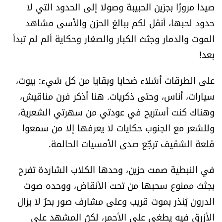
صيدا مرورًا بجزين الحبيبة وصولا إلى الحدود التي لا
العالم
حدود لحبها، أنقل لكم ببالغ الحزن والأسى مشاهد
الصحافة الإسرائيلية
الموت والدمار وجثث الكبار والصغار وحكاية ألم لم تبدأ
بعد!
ثقافة وفنون
على الطرقات أشلاء ضحايا وبقايا من كل شيء: بيوت،
سيارات، أناس، وحتى ذكريات. هنا أذكر فرن مناقيش،
فصل من كتاب
وهناك كنت أستريح في عودتي من سهرتي الشعرية،
اقرأ تضحك
وللشعر مع الجنوب حكايات لا يعرفها إلا من سمعوا
قلعة الشقيف ترجّع صدى الأمسيات الحالمة.
كاميرا
في النبطية صمت حزين، وحدها الكلاب الشاردة تفرح
سجالات
بجثث ممنوع سحبها من تحت الأنقاض، ووحده صوت
الدرون يُنذر بموت قريب وعلى مشارف صور بحرٌ لا يزال
صحّة وصحن
الأزرق فيه يطغى على الأحمر، لكنّ المشهد على