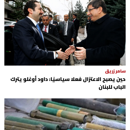
سامر زريق
حين يصبح الاعتزال فعلا سياسيًا: داود أوغلو يترك
الباب للبنان