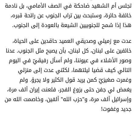
تجلس أم الشهيد ضاحكة في الصف الأمامي، بل نادمة
خائفة حائرة، وستبحث بين تراب الجنوب عن رائحة قبره،
هذا إذا سُمح للجنوبيين الشيعة بالعودة إلى الجنوب.
عدت مع زميلي وصديقي العميد حاقدين على الحياة،
خائفين على لبنان، كل لبنان، بأن يصبح مثل الجنوب. عدنا
وصور الأشلاء في عيوننا، ولم أسأل رفيقيّ في اليوم
التالي كيف قضيا ليلتهما، لكنّني عدت إلى منزلي
وغمرت صغيرَيّ كمن يريد قول الكثير ولا يجرؤ. ولم
يغمض لي جفن حتى بزوغ الفجر، فلعنت إيران ألف مرة،
وإسرائيل ألف مرة، و"حزب الله" ألفين، وخاصمت الله من
جديد وغفوت!