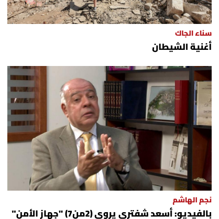
سناء الجاك
أغنية الشيطان
نجم الهاشم
بالفيديو: أسعد شفتري يروي (2من7) "جهاز الأمن"