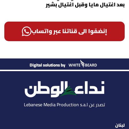
بعد اغتيال مايا وقبل اغتيال بشير
إنضمّوا الى قناتنا عبر واتساب
Digital solutions by
تصدر عن Lebanese Media Production s.a.l
لبنان