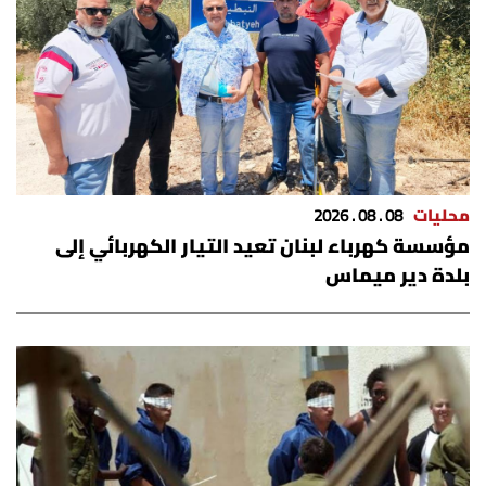
الرياضة
منوّعات
حظّك اليوم
للتاريخ
محليات
08 . 08 . 2026
مؤسسة كهرباء لبنان تعيد التيار الكهربائي إلى
فيديو
بلدة دير ميماس
من نحن
للتواصل معنا
شروط الاستخدام