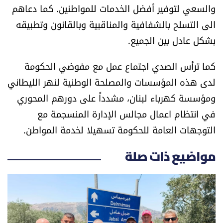
والسعي لتوفير أفضل الخدمات للمواطنين. كما دعاهم
العالم
الى التسلح بالشفافية والمناقبية وبالقانون وتطبيقه
الصحافة الإسرائيلية
بشكل عادل بين الجميع.
كما ترأس الصدي اجتماع عمل مع مفوضي الحكومة
ثقافة وفنون
لدى هذه المؤسسات والمصلحة الوطنية لنهر الليطاني
فصل من كتاب
ومؤسسة كهرباء لبنان، مشدداً على دورهم المحوري
في انتظام اعمال مجالس الإدارة المنسجمة مع
اقرأ تضحك
التوجهات العامة للحكومة تسهيلا لخدمة المواطن.
كاميرا
مواضيع ذات صلة
سجالات
صحّة وصحن