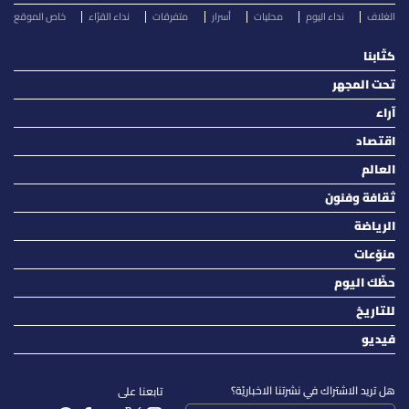
الغلاف
نداء اليوم
محليات
أسرار
متفرقات
نداء القرّاء
خاص الموقع
كتّابنا
تحت المجهر
آراء
اقتصاد
العالم
ثقافة وفنون
الرياضة
منوّعات
حظّك اليوم
للتاريخ
فيديو
هل تريد الاشتراك في نشرتنا الاخباريّة؟
تابعنا على