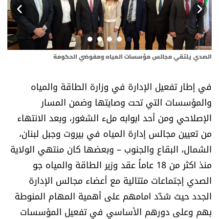
أسرار
متفرقات
الصدي يلتقي مجالس مؤسسات المياه ومفوضي الحكومة
الص
نداء القرّاء
في إطار تفعيل الإدارة في وزارة الطاقة والمياه
خاص الموقع
والمؤسسات التي تحت وصايتها وضمن المسار
الإصلاحي ومن أحد ابوابه ملء الشغور، وبعد الانتهاء
كتّابنا
من تعيين مجالس إدارة المياه في بيروت وجبل لبنان،
تحت المجهر
الشمال، البقاع والجنوب – وبعضها كان منتهي الولاية
منذ اكثر من 18 عاماً عقد وزير الطاقة والمياه جو
آراء
الصدي إجتماعات متتالية مع أعضاء مجالس الإدارة
الجدد حيث شدّد امامهم على أهمية المهام المنوطة
اقتصاد
بهم وعلى دورهم الأساسي في تفعيل المؤسسات