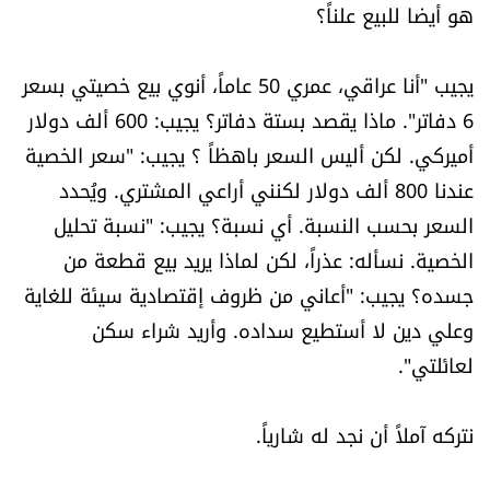
هو أيضا للبيع علناً؟
يجيب "أنا عراقي، عمري 50 عاماً، أنوي بيع خصيتي بسعر
6 دفاتر". ماذا يقصد بستة دفاتر؟ يجيب: 600 ألف دولار
أميركي. لكن أليس السعر باهظاً ؟ يجيب: "سعر الخصية
عندنا 800 ألف دولار لكنني أراعي المشتري. ويُحدد
السعر بحسب النسبة. أي نسبة؟ يجيب: "نسبة تحليل
الخصية. نسأله: عذراً، لكن لماذا يريد بيع قطعة من
جسده؟ يجيب: "أعاني من ظروف إقتصادية سيئة للغاية
وعلي دين لا أستطيع سداده. وأريد شراء سكن
لعائلتي".
نتركه آملاً أن نجد له شارياً.