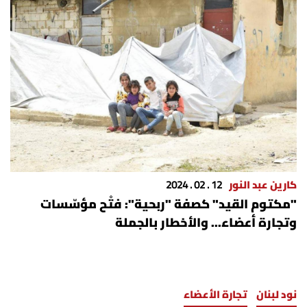
كارين عبد النور
12 . 02 . 2024
"مكتوم القيد" كصفة "ربحية": فتْح مؤسّسات
وتجارة أعضاء... والأخطار بالجملة
نود لبنان
تجارة الأعضاء