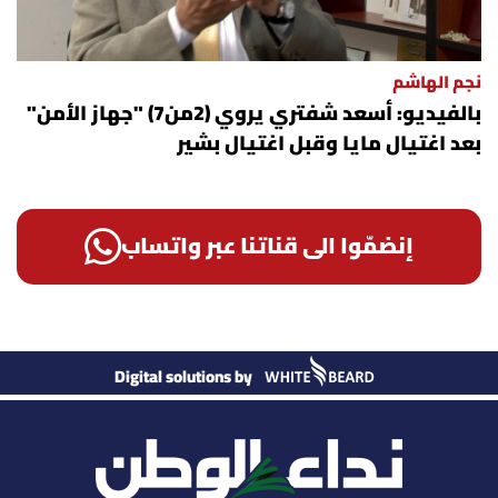
نجم الهاشم
بالفيديو: أسعد شفتري يروي (2من7) "جهاز الأمن"
بعد اغتيال مايا وقبل اغتيال بشير
إنضمّوا الى قناتنا عبر واتساب
Digital solutions by