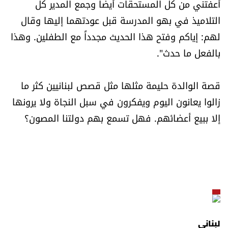
أعفتني من كل المستحقات أيضاً وجمع المدير كل
التلاميذ في بهو المدرسة قبل عودتهما إليها وقال
لهم: إياكم وفتح هذا الحديث مجدداً مع الطفلين. وهذا
بالفعل ما حدث".
قصة الوالدة حليمة مثلها مثل قصص لبنانيين كثر ما
زالوا يعانون اليوم ويفكرون في سبل النجاة ولا يرونها
إلا ببيع أعضائهم. فهل تسمع بهم دولتنا المصون؟
لبناني