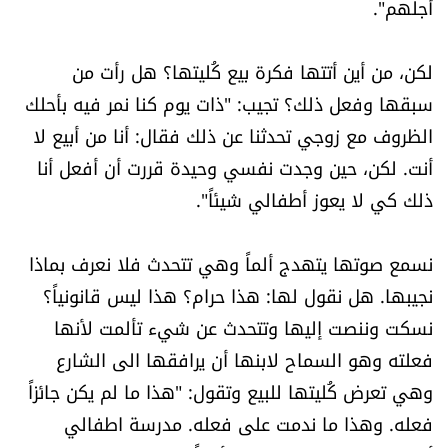
أجلهم".
لكن، من أين أتتها فكرة بيع كُليتها؟ هل رأت من
سبقها وفعل ذلك؟ تجيب: "ذات يوم كنا نمر فيه بأحلك
الظروف مع زوجي تحدثنا عن ذلك فقال: أنا من أبيع لا
أنت. لكن، حين وجدت نفسي وحيدة قررت أن أفعل أنا
ذلك كي لا يعوز أطفالي شيئاً".
نسمع صوتها يتهدج ألماً وهي تتحدث فلا نعرف بماذا
نجيبها. هل نقول لها: هذا حرام؟ هذا ليس قانونياً؟
نسكت وننصت إليها وتتحدث عن شيء تألمت لأنها
فعلته وهو السماح لابنها أن يرافقها الى الشارع
وهي تعرض كُليتها للبيع وتقول: "هذا ما لم يكن جائزاً
فعله. وهذا ما ندمت على فعله. مدرسة اطفالي