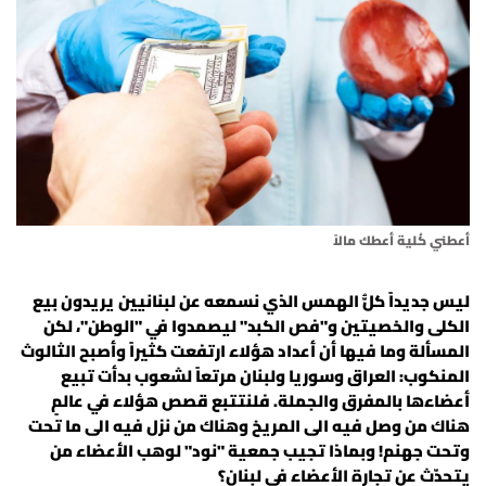
أسرار
متفرقات
نداء القرّاء
خاص الموقع
أعطني كُلية أعطك مالاً
كتّابنا
ليس جديداً كلُّ الهمس الذي نسمعه عن لبنانيين يريدون بيع
تحت المجهر
الكلى والخصيتين و"فص الكبد" ليصمدوا في "الوطن"، لكن
المسألة وما فيها أن أعداد هؤلاء ارتفعت كثيراً وأصبح الثالوث
المنكوب: العراق وسوريا ولبنان مرتعاً لشعوب بدأت تبيع
آراء
أعضاءها بالمفرق والجملة. فلنتتبع قصص هؤلاء في عالمٍ
هناك من وصل فيه الى المريخ وهناك من نزل فيه الى ما تحت
اقتصاد
وتحت جهنم! وبماذا تجيب جمعية "نود" لوهب الأعضاء من
يتحدّث عن تجارة الأعضاء في لبنان؟