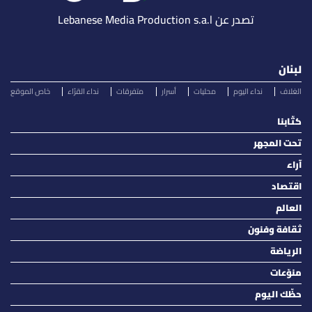
تصدر عن Lebanese Media Production s.a.l
لبنان
الغلاف
نداء اليوم
محليات
أسرار
متفرقات
نداء القرّاء
خاص الموقع
كتّابنا
تحت المجهر
آراء
اقتصاد
العالم
ثقافة وفنون
الرياضة
منوّعات
حظّك اليوم