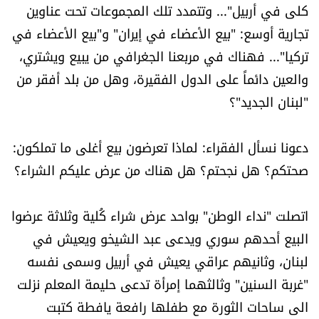
كلى في أربيل"... وتتمدد تلك المجموعات تحت عناوين
الرياضة
تجارية أوسع: "بيع الأعضاء في إيران" و"بيع الأعضاء في
تركيا"... فهناك في مربعنا الجغرافي من يبيع ويشتري،
منوّعات
والعين دائماً على الدول الفقيرة، وهل من بلد أفقر من
حظّك اليوم
"لبنان الجديد"؟
للتاريخ
دعونا نسأل الفقراء: لماذا تعرضون بيع أغلى ما تملكون:
صحتكم؟ هل نجحتم؟ هل هناك من عرض عليكم الشراء؟
فيديو
اتصلت "نداء الوطن" بواحد عرض شراء كُلية وثلاثة عرضوا
البيع أحدهم سوري ويدعى عبد الشيخو ويعيش في
من نحن
لبنان، وثانيهم عراقي يعيش في أربيل وسمى نفسه
للتواصل معنا
"غربة السنين" وثالثهما إمرأة تدعى حليمة المعلم نزلت
شروط الاستخدام
الى ساحات الثورة مع طفلها رافعة يافطة كتبت