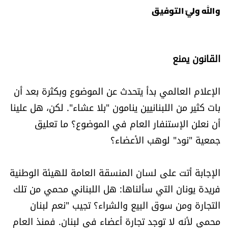
والله وليّ التوفيق
القانون يمنع
الإعلام العالمي بدأ يتحدث عن الموضوع وبكثرة بعد أن
بات كثير من اللبنانيين ينامون "بلا عشاء". لكن، هل علينا
أن نعلن الإستنفار العام في الموضوع؟ ما تعليق
جمعية "نود" لوهب الأعضاء؟
الإجابة أتت على لسان المنسقة العامة للهيئة الوطنية
فريدة يونان التي سألناها: هل اللبناني محمي من تلك
التجارة ومن سوق البيع والشراء؟ تجيب "نعم لبنان
محمي لأنه لا توجد تجارة أعضاء في لبنان. فمنذ العام