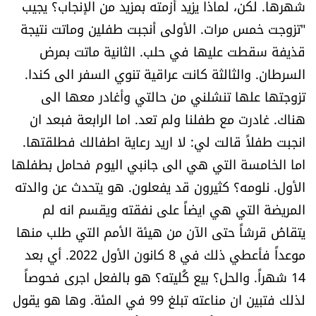
شهرها. لكن، لماذا يزيد أزمته بمزيد من الإنجاب؟ يجيب
"تزوجت خمس مرات. الأولى أنجبت طفلين وماتت نتيجة
قذيفة سقطت عليها في حلب. الثانية ماتت بمرض
السرطان. والثالثة كانت عراقية تنوي السفر الى كندا.
تزوجتها علها تنشلني من حالتي وأغادر معها الى
هناك. غادرت مع طفلنا ولم تعد. اما الرابعة فبعد ان
انجبت طفلاً قالت لي: لا اريد رعاية اطفالك فطلقتها.
اما الخامسة التي هي الى جانبي اليوم فحامل بطفلها
الأول. نلومه؟ كثيرون قد يفعلون. هو يتحدث عن والدته
المريضة التي هي ايضاً على نفقته ويقسم انه لم
يتقاضَ قرشاً حتى الآن من هيئة الأمم التي طلب منها
موعداً فأعطي ذلك في 8 كانون الأول 2022. أي بعد
14 شهراً. والحل؟ بيع كُليته؟ هو بالفعل اجرى فحوصاً
لذلك فتبين ان مناعته تبلغ 99 في المئة. وها هو يقول