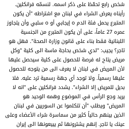
شخص رابع تحفّظ على ذكر اسمه. لنسمّه فرانكلين.
رأيناه يعرض الشراء في لبنان مع اشتراطه "أن يكون
المتبرع يحمل فئة الدم o إيجابي أو o سلبي وأن يتجاوز
عمره 27 عاماً، على أن يكون المتبرع من الجنسية
اللبنانية فقط بناء على قانون وزارة الصحة". فهل هو
تاجر؟ يجيب: "لدي شخص بحاجة ماسة الى كلية "وكل
مريض يتاح له فرصة للحصول على كلية سيحصل عليها
لأن المريض في لبنان لا يعرف الى من يتوجه للحصول
عليها رسمياً. ولا توجد أي جهة رسمية ترد عليه. فلا
بديل للمريض إلا الشراء". يشدد فرانكلين على "انه لا
يريد وجع الرأس في الموضوع وهمه الوحيد هو
المريض" ويطلب "أن تتكلموا عن السوريين في لبنان
الذين بينهم حالياً كثير من سماسرة شراء الأعضاء وعلى
عينك يا تاجر. إنهم يشترونها ثم يبيعونها الى إيران