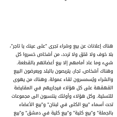
العالم
الصحافة الإسرائيلية
ثقافة وفنون
هناك إعلانات عن بيع وشراء تجرى "على عينك يا تاجر"،
فصل من كتاب
بلا خوف ولا قلق ولا تردد، من أشخاص خسروا كل
شيء وما عاد أمامهم إلا بيع أعضائهم بالقطعة.
اقرأ تضحك
وهناك أشخاص، تجار، يتربصون بالبلد ويعرضون البيع
والشراء ويُسمسرون لقاء عمولة. وهناك من يهوى
كاميرا
القهقهة على كل هؤلاء فيجاريهم في المقايضة
سجالات
للتسلية. وكل هؤلاء وأولئك ينتسبون الى مجموعات
تحت أسماء "بيع الكلى في لبنان" و"بيع الأعضاء
صحّة وصحن
بالجملة" و"بيع كلية" و"بيع كلية في دمشق" و"بيع