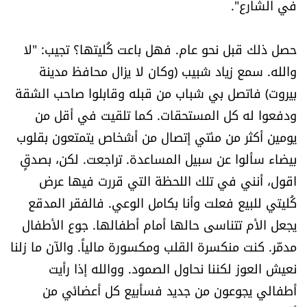
في الشارع".
حصل ذلك قبل نحو عام. فهل باعت كُليتها؟ تجيب: "لا
والله. سمع زياد شبيب (وكان لا يزال محافظ مدينة
بيروت) فاتصل بي شباب من قبله وقابلوا صاحب الشقة
ودفعوا له كل المستحقات. كما تلقيت في أقل من
يومين أكثر من مئتي إتصال من أشخاص يتمتعون بقلوب
بيضاء سألوا عن سبيل المساعدة. تراجعت. لكن، بصدقٍ
اقول، أنني في تلك اللحظة التي قررت فيها عرض
كُليتي للبيع فعلت وأنا بكامل الوعي. فالفقر المدقع
يجعل الأم تتناسى حالها أمام أطفالها. جوع الأطفال
مدمّر. كنت منكسرة القلب ومكسورة مالياً. والآن ما زلنا
نعيش العوز لكننا نحاول الصمود. ووالله إذا رأيت
أطفالي يجوعون من جديد فسأبيع كل أعضائي من