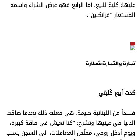
عليها: كلية للبيع. أما الرابع فهو عرض الشراء واسمه
شروط الإشتراك
المستعار "فرانكلين".
Digital solutions by
تجارة والتجارة شطارة
كدتُ أبيع كُليتي
فلنبدأ من اللبنانية حليمة. هي فعلت ذلك بعدما ضاقت
الدنيا في عينيها وتشرح: "كنا نعيش في فاقة كبيرة،
ويوم أدخل زوجي، مخلّص المعاملات، الى السجن بسبب