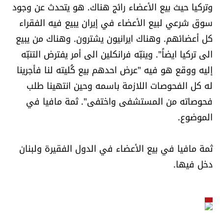
وتركيا حيث بيع الأعضاء رائج هناك. هو يتحدث عن وجود
سوق شرعي لبيع الأعضاء في إيران يبيع فيه الفقراء
كل أعضائهم. وهناك ايرانيون يشترون. وهناك من يبيع
الى تركيا ايضاً". وينبّه فرانكلين الى أمر يفترض التنبّه
إليه ووقع هو فيه "عرض احدهم بيع كُليته لنا فأجرينا
له كل الفحوصات اللازمة باسمه وحين انتهينا طلب
فحوصاته من المستشفى واختفى". ثمة مافيا في
الموضوع.
ثمة مافيا في بيع الأعضاء في الدول الفقيرة ولبنان
دخل فيها.