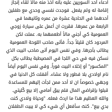
ادعاء أحد السوريين عليه بأنه أخذ منه مالاً لقاء إنجاز
إقامة له ولم يفعل. فوجدت نفسي وحدي مع طفلين
أحدهما في الحادية عشرة من عمره وثانيهما في
الرابعة من عمرها. فقررت ان أعمل على سيارة زوجي
العمومية كي أجني مالاً أطعمهما به. عملت لكن
المردود كان قليلاً جداً. فأتى صاحب اللوحة العمومية
يطالب بأجرها. وفي نفس اليوم أتى صاحب البيت الذي
نسكن فيه في حي اللجا في المصيطبة يطالب بكل
"المكسور" أو إخلاء البيت فوراً. وفي نفس اليوم أيضاً
نام اولادي بلا فطور ولا عشاء. أقفلت كل الدنيا في
وجهي خصوصاً ان لا أحد ممن لجأت إليهم للمساعدة
قبلوا بإقراضي المال فلم يبقَ أمامي إلا بيع كُليتي.
والله العظيم هذا ما اردتُ فعله. "وحياة ولادي كنت
بدي بيع". كنتُ سأفعل أي شيء كي لا يبيت الطفلان