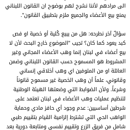
الى مرادهم لأننا نشرح لهم بوضوح ان القانون اللبناني
يمنع بيع الأعضاء والجميع ملزم بتطبيق القانون".
سؤالٌ آخر نطرحه: هل من يبيع كُلية أو خصية او فص
كبد يعود كما كان؟ تجيب "الموضوع خارج البحث لأن لا
بيع أعضاء في لبنان إنما وهب الأعضاء المجاني وغير
المشروط هو المسموح حسب القانون اللبناني وضمن
العائلة او من المتوفين اي وهب أخلاقي إنساني
وقانوني، علماً أن وهب الخصية غير مسموح قانوناً
وشرعاً. ولأن الضوابط التي وضعتها الهيئة الوطنية
لتنظيم عمليات وهب الأعضاء في لبنان تعتمد على
شرطين أساسيين: عدم وجود أي حافز مادي وحماية
الواهب الحي التي تشترط إلزامية القيام بتقييم طبي
شامل من فريق الزرع وتقييم نفسي ومتابعة دورية بعد