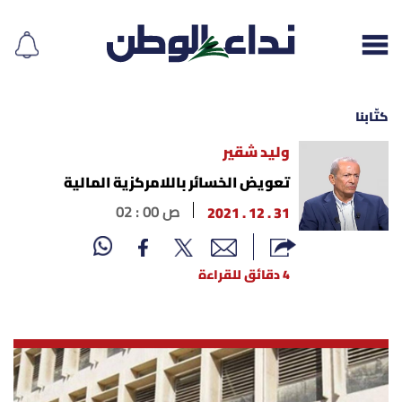
كتّابنا
وليد شقير
إقرأ الجريدة
تعويض الخسائر باللامركزية المالية
31 . 12 . 2021
02 : 00 ص
لبنان
الغلاف
4 دقائق للقراءة
نداء اليوم
محليات