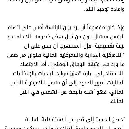
شروط الإشتراك
وإعادة توحيد البلد.
وإذا كان مفهوماً أن يرد بيان الرئاسة أمس على اتهام
Digital solutions by
الرئيس ميشال عون من قبل بعض خصومه بالاتجاه نحو
نزعة تقسيمية، فإن المستغرب أن ينص على أن
"اللامركزية الإدارية واللامركزية المالية صنوان من ضمن
ما ورد في وثيقة الوفاق الوطني". أما الاجتهاد
بالاستناد إلى عبارة "تعزيز موارد البلديات بالإمكانيات
المالية"، لتبرير الدعوة إلى أن تشمل اللامركزية الجانب
المالي، فهو أشبه بالبحث عن الشمس في الليل
الحالك.
تدغدغ الدعوة إلى قدر من الاستقلالية المالية
للتجمعات الديموغرافية الطائفية والتي ستكون مفتوحة