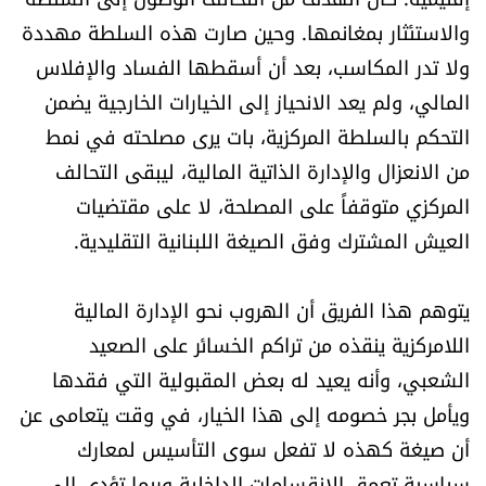
والاستئثار بمغانمها. وحين صارت هذه السلطة مهددة
ولا تدر المكاسب، بعد أن أسقطها الفساد والإفلاس
المالي، ولم يعد الانحياز إلى الخيارات الخارجية يضمن
التحكم بالسلطة المركزية، بات يرى مصلحته في نمط
من الانعزال والإدارة الذاتية المالية، ليبقى التحالف
المركزي متوقفاً على المصلحة، لا على مقتضيات
العيش المشترك وفق الصيغة اللبنانية التقليدية.
يتوهم هذا الفريق أن الهروب نحو الإدارة المالية
اللامركزية ينقذه من تراكم الخسائر على الصعيد
الشعبي، وأنه يعيد له بعض المقبولية التي فقدها
ويأمل بجر خصومه إلى هذا الخيار، في وقت يتعامى عن
أن صيغة كهذه لا تفعل سوى التأسيس لمعارك
سياسية تعمق الانقسامات الداخلية وربما تؤدي إلى