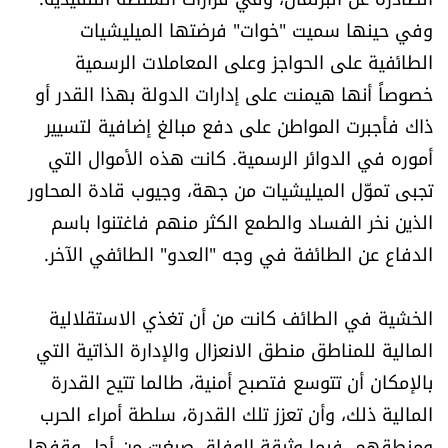
الرياضة
وفي حينها سميت "خوات" فرضتها الميليشيات
الطائفية على الحواجز وعلى المعاملات الرسمية
منوّعات
خصوصاً أنها هيمنت على إدارات الدولة بهذا القدر أو
ذاك فأجبرت المواطن على دفع مبالغ إضافية لتسيير
حظّك اليوم
أموره في الدوائر الرسمية. كانت هذه الأموال التي
تجبى تموّل الميليشيات من جهة، وجيوب قادة المحاور
للتاريخ
الذين نخر الفساد والطمع الكثر منهم فاغتنوا باسم
فيديو
الدفاع عن الطائفة في وجه "العدو" الطائفي الآخر.
الخشية في الطائف كانت من أن تغذي الاستقلالية
من نحن
المالية للمناطق منطق الانعزال والإدارة الذاتية التي
للتواصل معنا
بالإمكان أن تتوسع فتصبح أمنية، طالما تتيح القدرة
المالية ذلك، وأن تعزز تلك القدرة، سلطة أمراء الحرب
شروط الاستخدام
ومنطقهم، فيما وثيقة الوفاق صيغت من أجل وقفها