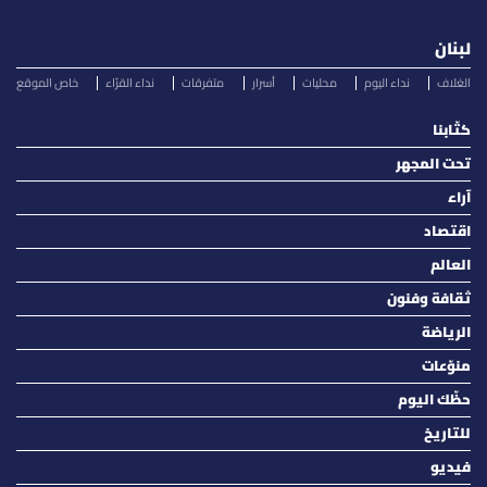
لبنان
الغلاف
نداء اليوم
محليات
أسرار
متفرقات
نداء القرّاء
خاص الموقع
كتّابنا
تحت المجهر
آراء
اقتصاد
العالم
ثقافة وفنون
الرياضة
منوّعات
حظّك اليوم
للتاريخ
فيديو