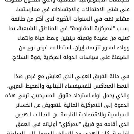
على شتى الاحتمالات والاجتهادات في ممارستها،
مشاعر نَمَت في السنوات الأخيرة لدى أكثر من طائفة
بسبب "لامركزية المقاومة" في المناطق الشيعية، بما
تعنيه من عقيدة وتعبئة دينيتين ونمط حياة وانتماء
وولاء لمحور تتزعمه إيران، استطاعت فرض نوع من
الهيمنة على سياسات الدولة المركزية بقوة السلاح.
في حالة الفريق العوني الذي تعايش مع فرض هذا
النمط المعاكس للفسيفساء اللبنانية والمحيط العربي،
والذي يحمل لواء استرداد حقوق المسيحيين، ترمي هذه
الدعوة إلى اللامركزية المالية للتعويض عن الخسائر
السياسية والاقتصادية الناجمة عن التحالف الهجين
الذي أقامه مع فريق "لامركزي" أولياته في العمق
إقليمية. كان الهدف من التحالف الوصول إلى السلطة