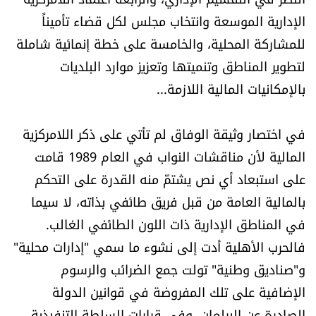
العالم
الإدارية الموسعة وانتخاب مجلس لكل قضاء تأميناً
للمشاركة المحلية، والخامسة على خطة إنمائية شاملة
الصحافة الإسرائيلية
لتطوير المناطق وتنميتها وتعزيز موارد البلديات
بالإمكانيات المالية اللازمة...
ثقافة وفنون
في اختصار وثيقة الوفاق لم تأتي على ذكر اللامركزية
فصل من كتاب
المالية لأن مناقشات النواب في العام 1989 قامت
اقرأ تضحك
على استبعاد أي نص يشتمّ منه القدرة على التحكم
بالمالية العامة من قبل فريق طائفي بذاته، لا سيما
كاميرا
في المناطق الإدارية ذات اللون الطائفي الغالب.
فالحرب الأهلية أدت إلى نشوء ما سمي "إدارات محلية"
سجالات
و"صناديق وطنية" تولت جمع الضرائب والرسوم
الإضافية على تلك المفروضة في قوانين الدولة
صحّة وصحن
الصادرة عن البرلمان، وفي قرارات السلطة التنفيذية.