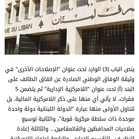
أسرار
متفرقات
نداء القرّاء
خاص الموقع
ينص الباب (3) الوارد تحت عنوان "الإصلاحات الأخرى" في
كتّابنا
وثيقة الوفاق الوطني الصادرة عن اتفاق الطائف على
البند (أ) تحت عنوان "اللامركزية الإدارية" ثم يتضمن 5
تحت المجهر
فقرات، لا يأتي أي منها على ذكر اللامركزية المالية، بل
تتناول الأولى منها عبارة "الدولة اللبنانية دولة واحدة
آراء
موحدة ذات سلطة مركزية قوية"، والثانية توسيع
صلاحيات المحافظين والقائمقامين... والثالثة إعادة
اقتصاد
النظر في التقسيم الإداري، والرابعة اعتماد اللامركزية