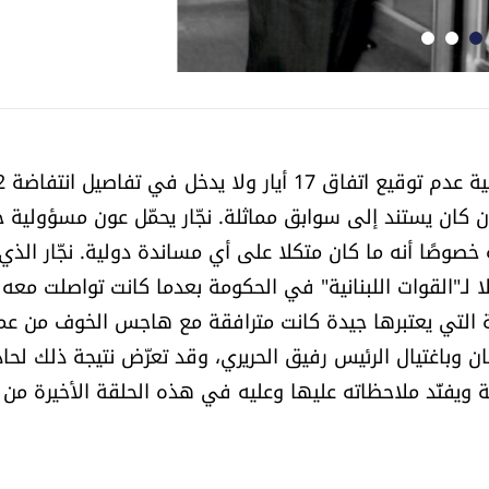
لا يحمّل الدكتور إبراهيم نجا
ون كان يستند إلى سوابق مماثلة. نجّار يحمّل عون مسؤولية 
 خصوصًا أنه ما كان متكلا على أي مساندة دولية. نجّار الذي 
عام 1990 عاد إلى وزارة العدل عام 2008 ممثلا لـ"القوات اللبنانية" في الحكومة بعدما كانت تواصلت معه
ة التي يعتبرها جيدة كانت مترافقة مع هاجس الخوف من عم
نان وباغتيال الرئيس رفيق الحريري، وقد تعرّض نتيجة ذلك لحا
مة ويفنّد ملاحظاته عليها وعليه في هذه الحلقة الأخيرة من