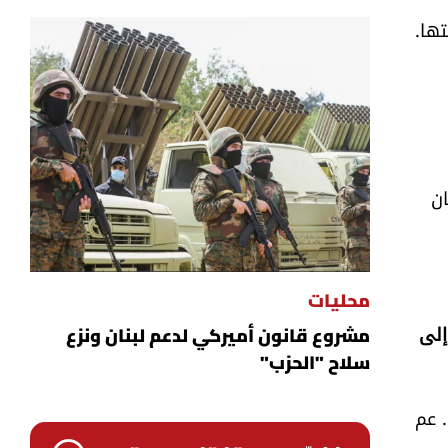
تها.
ان
محليات
إلى
مشروع قانون أميركي لدعم لبنان ونزع
سلاح "الحزب"
. عم