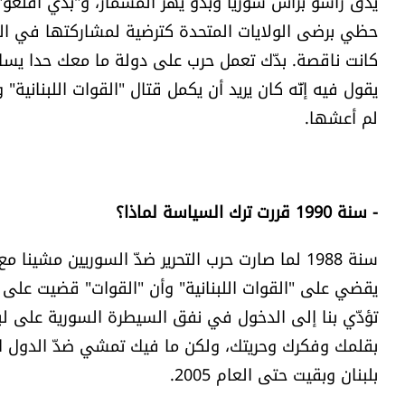
يدقّ راسو براس سوريا وبدّو يهزّ المسمار، و"بدّي أقلعو"
حظي برضى الولايات المتحدة كترضية لمشاركتها في الح
كانت ناقصة. بدّك تعمل حرب على دولة ما معك حدا يساندك
يقول فيه إنّه كان يريد أن يكمل قتال "القوات اللبناني
لم أعشها.
- سنة 1990 قررت ترك السياسة لماذا؟
سنة 1988 لما صارت حرب التحرير ضدّ السوريين مشين
يقضي على "القوات اللبنانية" وأن "القوات" قضيت على
تؤدّي بنا إلى الدخول في نفق السيطرة السورية على لبن
بقلمك وفكرك وحريتك، ولكن ما فيك تمشي ضدّ الدول العظم
بلبنان وبقيت حتى العام 2005.