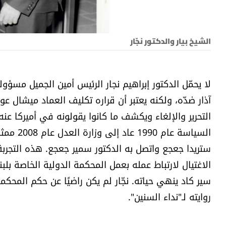
الشيخ بيار والدكتور نجّار
آذار ضدّه، ولكنه يعتبر أن قراره تكليف العماد ميشال ع
التحرير والإلغاء ويكشف ما كانوا يقولونه في أميركا عنه
السياسة 
ستريدا جعجع واتصل به الدكتور سمير جعجع. هذه التجرب
الاغتيال لارتباط عمله بعمل المحكمة الدولية الخاصة بلب
سير كاد ينهي حياته. نجّار لم يكن راضيًا عن حكم المحك
روايته لـ"نداء السنين".