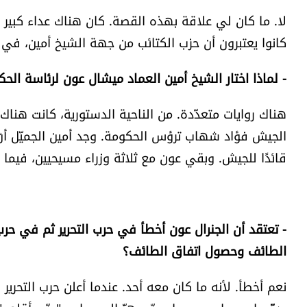
لا. ما كان لي علاقة بهذه القصة. كان هناك عداء كبير بي
كانوا يعتبرون أن حزب الكتائب من جهة الشيخ أمين، في 
- لماذا اختار الشيخ أمين العماد ميشال عون لرئاسة الح
هناك روايات متعدّدة. من الناحية الدستورية، كانت هناك
الجيش فؤاد شهاب ترؤس الحكومة. وجد أمين الجميّل أنّ 
قائدًا للجيش. وبقي عون مع ثلاثة وزراء مسيحيين، فيما ا
- تعتقد أن الجنرال عون أخطأ في حرب التحرير ثم في حر
الطائف وحصول اتفاق الطائف؟
نعم أخطأ. لأنه ما كان معه أحد. عندما أعلن حرب التحرير 