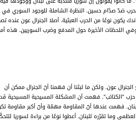
. ما كانوا يقولون إنّ سوريا منتدبة على لبنان ووجودها فيه
رب ضدّ صدّام حسين. النظرة الشاملة للوجود السوري في ل
 يكون نوعًا من الحرب العبثية. أصلا الجنرال عون عنده تصر
ة" وفي اللحظات الأخيرة حول المدفع وضرب السوريين. هذه أمو
ا مع الجنرال عون. ولكن ما لبثنا أن فهمنا أنّ الجنرال ممكن أن
 حزب "الكتائب". فهمت أن المشكلة المسيحية المسيحية قد
ان. فهمت عندها أنّ المقاومة مهمّة وأنّ أكبر مقاومة تك
ى وما تقرّره للبنان. أعطوا نوعًا من براءة لسوريا لتتحكّ