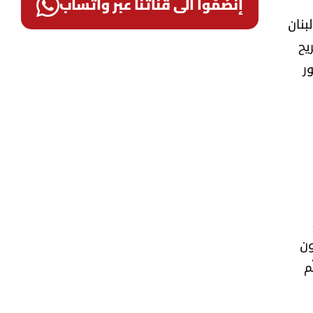
إنضمّوا الى قناتنا عبر واتساب
بنان
يح
ر
ون
م