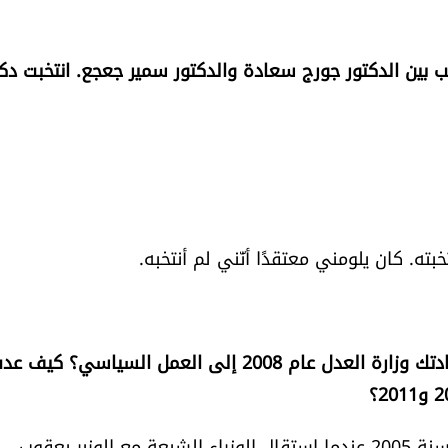
زب الكتائب بين الدكتور جورج سعادة والدكتور سمير جعجع. انتخبت دك
ته. كان يلومني معتقدًا أنّني لم أنتخبه.
- الصحراء السياسية عبرتها من 1990 حتى 2008. هل أعادتك وزارة العدل عام 2008 إلى العمل السياسي؟ كيف
رجعت سنة 2008 بناء لتوجيه من السيدة ستريدا جعجع. سنة 2005 عندما استقال الوزراء الشيعة مع الوزير يعقوب