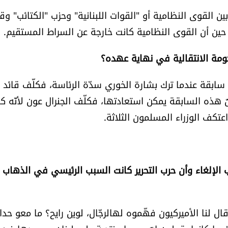
ن القوى النظامية أو "القوات اللبنانية" وحزب "الكتائب" وق
حين أن القوى النظامية كانت خارجة عن السراط المستقيم.
كومة الانتقالية في نهاية عهده؟
 سابقة عندما ترك بشارة الخوري سدّة الرئاسة، فكلّف قائد
هذه السابقة يمكن استعادتها، فكلّف الجنرال عون لأنّه ك
عتكف الوزراء المسلمون الثلاثة.
ب الإلغاء وأن حرب التحرير كانت السبب الرئيسي في الذهاب 
قال لنا الأميركيون فهّموه لهالرجّال، لوين رايح؟ ما معو حدا