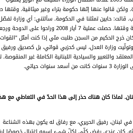
ولكن قالوا عنها إنّها حكومة بتراء وغير ميثاقية. وقتها ط
. قالت: حابين تمثلنا في الحكومة. سألتني: أي وزارة تفضّل
قلت: وزارة العدل. ولكن لم يعد تنظيم أو إكمال الحكومة وقتها. حصلت عملية 7 أيار 2008 وراحوا على الدوح
ان خرج الحكيم من السجن طلبت منّي إذا كنت أمثّل "القوات
، وتولّيت وزارة العدل، ليس كحزبي قواتي، بل كصديق ورفيق 
عتقد والتعبير والسيادية اللبنانية الكاملة غير المنقوصة. تو
د سنوات حياتي.
نان. لماذا كان هناك حذر إلى هذا الحدّ في التعاطي مع هذ
 في لبنان، رفيق الحريري، مع رفاق له يكون بهذه الشناعة
وثه. كان عندي رفض كلّي لكلّ شيء إسمه اغتيال خصوصًا لر