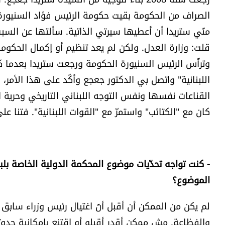
الصراف من الحكومة بقيت حكومة الرئيس فؤاد السنيورة. 
منّي ستريدا أن أعطيها سيرتي الذاتية. سألتها عن السبب
وترأّس الرئيس السنيورة الحكومة ورجعت ستريدا بعدما ك
اللبنانية" واتصل بي الدكتور جعجع وأكّد على هذا الأمر
القناعات نفسها ونفس التوجه اللبناني التاريخي وحرية الم
كان مع "الكتائب" واستمرّ مع "القوات اللبنانية". فتنا على الوزارة 3 سنوات كانت من أسع
- كنت تواجه تحدّيات موضوع المحكمة الدولية الخاصة بلب
الموضوع؟
لم يكن من الممكن أن أقبل أنّ اغتيال رئيس وزراء سابق
والفظاعة. مش ممكن أقدر أقبلو أو اقتنع بإمكانية حد