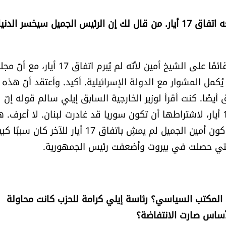
- البعض يحمّل الرئيس أمين الجميّل مسؤولية عدم توقيعه اتفاق 17 أيار. من قال لك إن الرئيس الجميل سيخسر الدني
هذه أمور لا تُحكى. ولكن ما يمكنني قوله إنّ عتبًا كان قائمًا على الشيخ أمين لأنّه لم يُبرم اتفاق 17
ُكمل المشوار مع الدولة الإسرائيلية. أكيد. وأعتقد أنّ هذه
ضًا. كنت أقرأ لوزير الخارجية السابق إيلي سالم قوله إنّ
إسرائيل هي التي لم ترغب في إعطاء مفاعيل لاتفاق 17 أيار، لاشتراطها أن تكون سوريا قد غادرت لبنان. لا أعر
مسألة يجب أن يدقّق فيها المؤرّخون. لكن ما أعرفه أنّه كون أمين الجميل لم يمشِ باتفاق 17 أيار للآخر كان سببً
 12 آذار 1985؟ ما كان موقف المكتب السياسي؟ رئاسة إيلي كرامة للحزب كانت محاولة
أساس صارت الانتفاضة؟