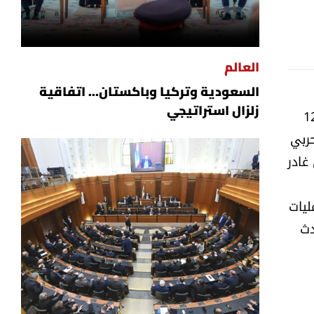
وزيرًا للعدل
العالم
السعودية وتركيا وباكستان... اتفاقية
زلزال استراتيجي
ر الرئيس أمين الجميل مسؤولية عدم توقيع اتفاق 17 أيار ولا يدخل في تفاصيل انتفاضة 12
حربي
غادر
ليات
دث