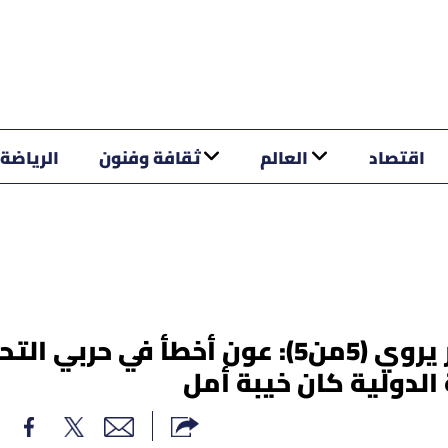
اقتصاد
العالم
ثقافة وفنون
الرياضة
بالفيديو - د. إبراهيم نجّار يروي (5من5): عون أخطأ في حربي ا
 الدولية كان خيبة أمل