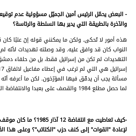
والآخرة بالطريقة التي يدير بها السلطة والرئاسة؟
النواب كان قد وافق عليه. وقد وصلته تهديدات لأنّه لم ي
التهديدات لم تكن من إسرائيل فقط، بل من حلفاء دمشق أي
لما حصل مطلع 1984 والقصف على بعبدا والانتفاضة التي حصلت في بيروت وأضعفت رئيس الجمهورية.
-كيف تعاطيت مع انتفاضة
لإعادة "القوات" إلى كنف حزب "الكتائب"؟ وعلى هذا ال