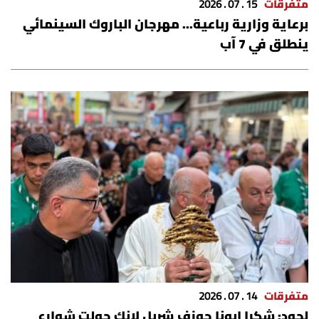
متفرقات
15 . 07 . 2026
برعاية وزارية رباعية... مهرجان الباروك السينمائي
ينطلق في 7 آب
متفرقات
14 . 07 . 2026
لحود: شكرا ابونا جوزف شربل لانك حولت شوارع