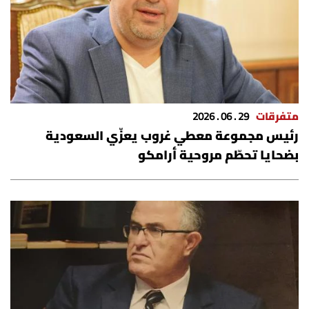
متفرقات
29 . 06 . 2026
رئيس مجموعة معطي غروب يعزّي السعودية
بضحايا تحطّم مروحية أرامكو