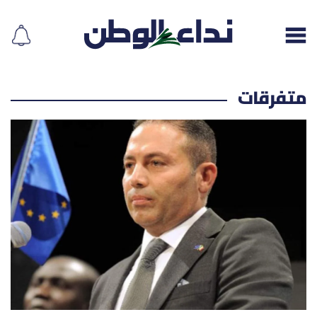
متفرقات
إقرأ الجريدة
لبنان
الغلاف
نداء اليوم
محليات