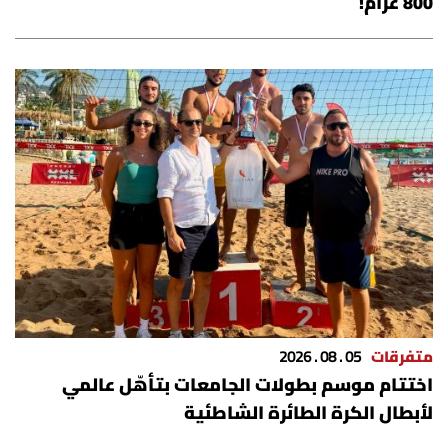
800 غرام!
الرياضة
منوّعات
حظّك اليوم
للتاريخ
فيديو
من نحن
متفرقات
05 . 08 . 2026
للتواصل معنا
اختتام موسم بطولات الجامعات بتأهّل عالمي
لأبطال الكرة الطائرة الشاطئية
شروط الاستخدام