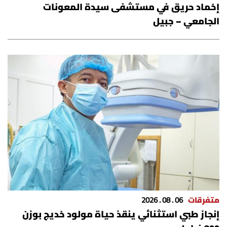
إخماد حريق في مستشفى سيدة المعونات
العالم
الجامعي – جبيل
الصحافة الإسرائيلية
ثقافة وفنون
فصل من كتاب
اقرأ تضحك
كاميرا
سجالات
متفرقات
06 . 08 . 2026
صحّة وصحن
إنجاز طبي استثنائي ينقذ حياة مولود خديج بوزن