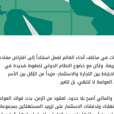
 في مختلف أنحاء العالم تعمل استناداً إلى افتراض مفاده
سريعة. ولكن مع خضوع النظام الدولي لضغوط شديدة في
ط بين التجارة والاستثمار- مزيداً من الثِقَل بين الأسر
العولمة لا تنتهي، بل تتغير.
والمالي أصبح بلا حدود. لعقود من الزمن، بدت فوائد العولم
استهلاك وتدفقات الاستثمار على تزويد المستهلكين بمجموعة