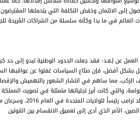
ن توسيع أسواقها وتحسين كفاءة سلاسل إمدادها. كما عمل
صول إلى الائتمان وخفض التكلفة التي يتحملها المقترضون
لعالم في ما بدا وكأنه سلسلة من الشراكات المُربِحة للج
 العمل عن بُـعـد- فقد جعلت الحدود الوطنية تبدو إلى حد كبي
ل بشكل أفضل، فإن صنّاع السياسات غفلوا عن عواقبها الس
خلف الرَكب، مما ساهم في انتشار الشعور بالتهميش والإقصا
مة، والتي كانت أبرز تجلياتها متمثلة في تصويت المملكة
المتحدة لصالح الخروج من الاتحاد الأوروبي وانتخاب دونالد ترامب رئيساً للولايات المتحدة في العام 2016. 
لصين، الأمر الذي أدى إلى تعميق الانقسام بين القوتين