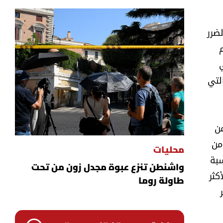
ضرر
التي
من
من
محليات
سبة
واشنطن تنزع عبوة مجدل زون من تحت
كثر
طاولة روما