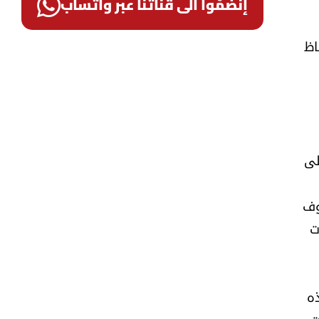
إنضمّوا الى قناتنا عبر واتساب
اظ
لى
وف
ت
ذه