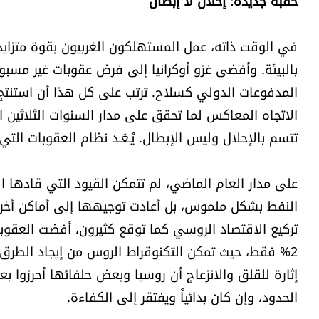
حقبة جديدة: إحلال لا إبطال
في الوقت ذاته، عمل المستهلكون الغربيون بقوة متزاي
بالبيئة. وأفضى غزو أوكرانيا إلى فرض عقوبات غير مس
المدفوعات الدولي كسلاح. ترتب على كل هذا أن استنتج ك
الاتجاه المعاكس لما تحقق على مدار السنوات الثلاثين الأخ
تتسم بالإحلال وليس الإبطال. يُـعَـد نظام العقوبات التي 
على مدار العام الماضي، لم تتمكن القيود التي قادها ال
النفط بشكل ملموس، بل أعادت توجيهها إلى أماكن أخرى
تركيع الاقتصاد الروسي كما توقع كثيرون، أفضت العقوب
2% فقط، حيث تمكن التكنوقراط الروس من إيجاد الطرق لإ
إثارة للقلق والانزعاج أن روسيا وبعض حلفائها أحرزوا ب
الحدود، وإن كان بدائياً ويفتقر إلى الكفاءة.