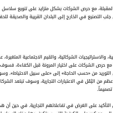
 المقبلة، مع حرص الشركات بشكل متزايد على تنويع سلاسل
ى جلب التصنيع في الخارج إلى البلدان القريبة والصديقة للحف
 والاستراتيجيات الشركاتية، والقيم الاجتماعية المتغيرة، ع
. مع حرص الشركات على اختيار المرونة قبل الكفاءة، فسوف
التوريد من «حسب الحاجة» إلى «على سبيل الاحتياط». وس
م من الثِقَل في الاعتبارات التجارية، وسوف تبتعد الشركا
صميماً.
التأكيد على الغرض في تفاعلاتهم التجارية. في حين أن ه