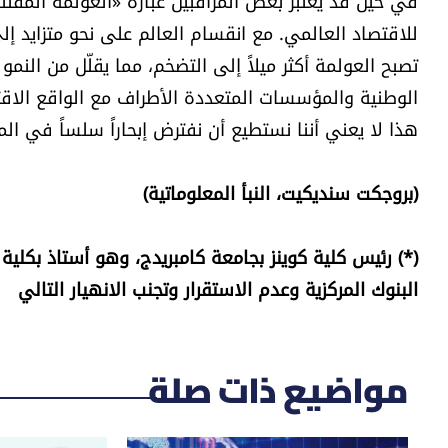
في حين قد يعتبر بعض المراقبين عبارة «العولمة المُفَتَّتة»
للاقتصاد العالمي. مع انقسام العالم على نحو متزايد إلى
تصبح العولمة أكثر ميلاً إلى التضخم، مما يقلّل من الن
الوطنية والمؤسسات المتعددة الأطراف مع الواقع الاقتص
هذا لا يعني أننا نستطيع أن نفترض إبحاراً سلساً في ال
(بروجكت سنديكيت، النبأ المعلوماتية)
(*) رئيس كلية كوينز بجامعة كامبريدج، وهو أستاذ بكلية
البنوك المركزية وعدم الاستقرار وتجنب الانهيار التالي
مواضيع ذات صلة