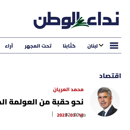
لبنان
كتّابنا
تحت المجهر
آراء
اقتصاد
محمد العريان
نحو حقبة من العولمة الم
02 : 00 ص
18 . 03 . 2023