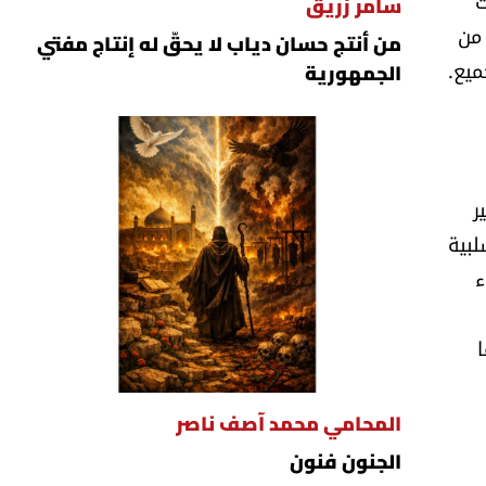
ت
سامر زريق
 من
من أنتج حسان دياب لا يحقّ له إنتاج مفتي
ميع.
الجمهورية
ر
لبية
ء
وسرعان ما
المحامي محمد آصف ناصر
الجنون فنون