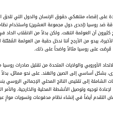
دة على إقصاء منتهكي حقوق الإنسان والدول التي تلحق ال
بوقة ضد روسيا (إحدى دول مجموعة العشرين) واستخدام نظام
ثيرون أن العولمة انتهت. ولكن بدلاً من الانقلاب الحاد في
يرة، يبدو من الأرجح أننا ندخل حقبة من العولمة المُفَتَّتة 
فُرِضَت على روسيا مثالاً واضحاً على ذلك.
اتحاد الأوروبي والولايات المتحدة من تقليل صادرات روسيا 
، بشكل أساسي إلى الصين والهند. على نحو مماثل، بدلاً 
ات الشاملة إلى تقليص الناتج المحلي الإجمالي الروسي بن
عادة توجيه وتوصيل الأنشطة المحلية والخارجية. والأمر الأ
عض التقدم أيضاً في إنشاء نظام مدفوعات وتسويات موازٍ عبر