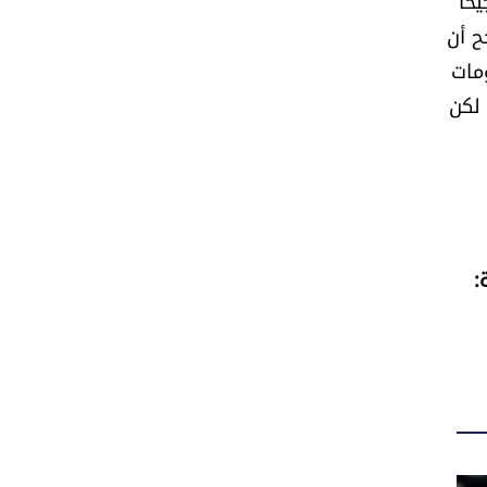
حاً
ح أن
ومات
 لكن
: