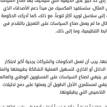
إلى حد كبير على الكيفية التي سيتكيف بها صناع السياسا
 المثال، ستستفيد المكسيك من مبدأ دعم الأصدقاء الذي
إلى سلاسل توريد أكثر تنوعاً. مع ذلك، كما أدركت الحكومة
َعّال ما لم يعمل صناع السياسات على التعجيل بالتقدم في
بط التنظيمية، وما إلى ذلك.
ها، يجب أن تعمل الحكومات والشركات بجدية أكبر لابتكار
لداخل أو الخارج، لتسهيل العملية الشائكة بطبيعتها والمت
ضر. ينبغي لصناع السياسات على المستويين الوطني والعال
بغي لمستثمري الأجل الطويل أن يعملوا على دمج تحليلات
 التخصيص التي يطبقونها.