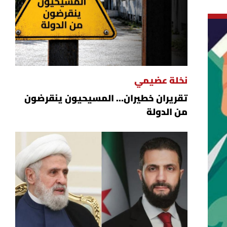
نخلة عضيمي
تقريران خطيران… المسيحيون ينقرضون
من الدولة