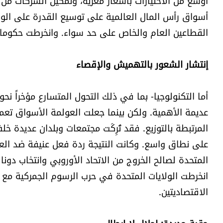
أوسع من الاختيارات بأسعار مغرية، وتمكين الشركات م
أسواق رأس المال العالمية على توسيع القدرة على الو
القطاعين العام والخاص على حد سواء. وانخرطت حكومات ا
إنتشار الشعور بالتهميش والإقصاء
أما التكنولوجيا- بما في ذلك التحول المتسارع مؤخراً نحو
عديمة الأهمية. ولكن بينما جعلت العولمة الأسواق تعم
المرتبطة بالتوزيع. فقد تُرِكَت مجتمعات وبلدان عديدة 
على نطاق واسع. وكانت النتيجة ردة فعل عنيفة ضد العول
انخرطت الولايات المتحدة في حرب الرسوم الجمركية مع ا
الاقتصاديتين.