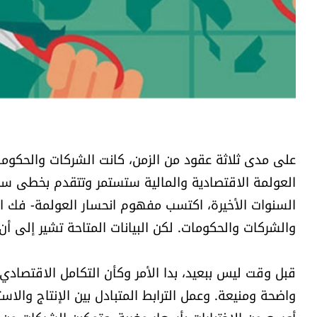
على مدى ثلاثة عقود من الزمن، كانت الشركات والحكومات
العولمة الاقتصادية والمالية ستستمر وتتقدم بخطى 
السنوات الأخيرة، اكتسب مفهوم انحسار العولمة- فك الارتبا
والشركات والحكومات. لكن البيانات المتاحة تشير إلى أن 
قبل وقت ليس ببعيد، بدا الأمر وكأن التكامل الاقتصادي 
واضحة ومنيعة. وعمل الترابط المتبادل بين الإنتاج وال