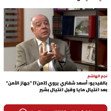
نجم الهاشم
بالفيديو: أسعد شفتري يروي (2من7) "جهاز الأمن"
بعد اغتيال مايا وقبل اغتيال بشير