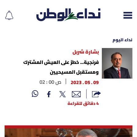
نداء اليوم
بشارة شربل
إقرأ الجريدة
فرنجية... خطرٌ على العيش المشترك
ومستقبل المسيحيين
لبنان
09 . 05 . 2023
02 : 00 ص
الغلاف
4 دقائق للقراءة
نداء اليوم
محليات