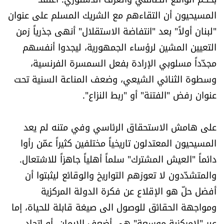
شروط الإشتراك
المسيحيون أن التقاءهم مع الشريك المسلم على عنوان
"لبنان أولاً" بعد "انتفاضة الاستقلال" أنهى جذرياً زمن
التعيين المشين لرؤساء الجمهورية، ليجدوا أنفسهم
Digital solutions by
مجدّداً مسلوبي الإرادة بفعل السمسرة الفرنسية،
وسطوة الثنائي الشيعي، وضعف المناعة السنية تحت
عنوان رفض "الفتنة" أو "ربط النزاع".
على هامش الاستحقاق الرئاسي وفي متنه لم يعد
المسيحيون المعتدلون تاريخياً مختلفين كثيراً عمّن رأوا
دائماً "العيش المشترك" سلماً أهلياً جاهزاً للاشتعال.
والمتشدّدون لا تعوزهم التواريخ والوقائع ليثبتوا أن
أفضل حلّ هو الإقلاع عن فكرة الدولة المركزية
ومواجهة الحقائق للوصول الى صيغة قابلة للحياة، إما
عبر "لامركزية موسعة" هي أضعف الايمان، أو اتحاد