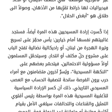
فيديراليات لها خرائط تقرِّبها من الأذهان، وصولاً الى
طلاق هو "أبغض الحلال".
إذا كُسرت إرادة المسيحيين هذه المرة أيضاً، فستجد
غالبيتهم نفسها أمام خيارين: يأس محفِّز على تسريع
وتيرة الهجرة من لبنان، أو راديكالية نضالية تفتح الباب
على مشروع حلّ مكلف أو انتحار. وسيتحمّل المسلمون
أولاً مسؤولية الاحتمالين، فيتحسَّر بعضهم على
"النكهة المسيحية"، ويُسرُّ آخرون متضامنون مع أمراء
حرب يرون الفرصة سانحة لتصفية الحساب مع العصب
المسيحي التاريخي. ذلك أن كسر الإرادة السياسية
للأغلبية المسيحية هذه المرة بواسطة رئيس أقلوي
التمثيل والقناعات والتحالفات سيلغي الأمل بقيام
أكثرية وطنية أو متوازنة تريد الدولة فوق الجميع،