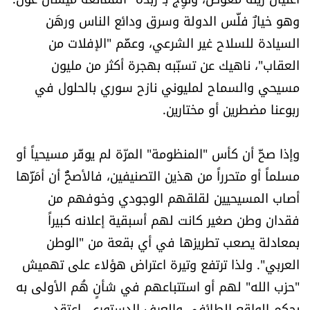
الرياضة
وهو خيارٌ فلَّس الدولة وسرق ودائع الناس ورهَن
السيادة للسلاح غير الشرعي، وعمَّم "الإفلات من
منوّعات
العقاب"، ناهيك عن تسبّبه بهجرة أكثر من مليون
مسيحي والسماح لمليوني نازح سوري بالحلول في
حظّك اليوم
ربوعنا مضطرين أو مختارين.
للتاريخ
وإذا صحَّ أن كأس "المنظومة" المرّة لم يوفّر مسيحياً أو
فيديو
مسلماً أو متحرراً من هذين التصنيفين، فالأصحُّ أن أمَرَّها
أصاب المسيحيين لقلقهم الوجودي وخوفهم من
فقدان وطن صغير كانت لهم أسبقية إعلانه كبيراً
من نحن
بمعادلة يصعب تطريزها في أي بقعة من "الوطن
للتواصل معنا
العربي". ولذا ترتفع وتيرة اعتراض هؤلاء على تهميش
"حزب الله" لهم أو استتباعهم في شأنٍ هُم الأولى به
شروط الاستخدام
بحكم الواقع الطائفي والعرف الدستوري. اعتقد