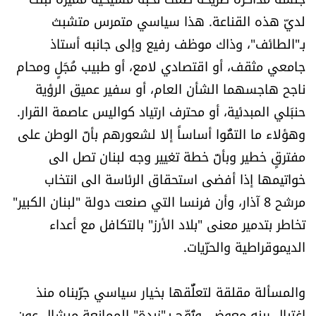
العالم
لديّ هذه القناعة. هذا سياسي متمرس متشبث
بـ"الطائف"، وذاك موظف رفيع وإلى جانبه أستاذ
الصحافة الإسرائيلية
جامعي مثقف، أو اقتصادي لامع، أو طبيب مُجَلٍ ومحام
ناجح هاجسهما الشأن العام، أو سفير عميق الرؤية
ثقافة وفنون
حنبَلي المبدئية، أو محترف ارتياد كواليس عاصمة القرار.
وهؤلاء ما التمُّوا أساساً إلا لشعورهم بأنّ الوطن على
فصل من كتاب
مفترقٍ خطير وبأنّ خطة تغيير وجه لبنان تصل الى
اقرأ تضحك
خواتيمها إذا أفضى استحقاق الرئاسة الى انتخاب
مرشح 8 آذار، وأن فرنسا التي صنعت دولة "لبنان الكبير"
كاميرا
تخاطر بتدمير معنى "بلاد الأرز" بالتكافل مع أعداء
الديموقراطية والحرّيات.
سجالات
والمسألة مقلقة لتعلُّقها بخيار سياسي جرَّبناه منذ
صحّة وصحن
اغتيال رينه معوض، وتُوِّج بـ"زبدة" الممانعة ميشال عون.