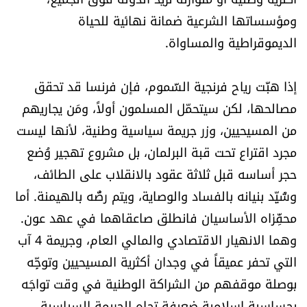
ومؤسساتها الشرعية ضمانة نهائية للحياة
الديموقراطية والمساواة.
إذا هبَّت رياح فرنجية السَّموم، فإن فرنسا قد تحقق
مصالحها، لكن سيتحمّل المسلمون أولاً، ومَن يجاريهم
من المسيحيين، وزر جريمة سياسية وطنية، لأنها ليست
مجرد اقتراع تحت قبة البرلمان، بل مشروع تهجير وُضع
حجر أساسه قبل ثلاثة عقود بالانقلاب على الطائف،
وشُيِّد بنيانه بالفساد والوصاية، ويتم رصُّه بالهيمنة. أما
محفِّزاه الأساسيان فانطلق صاعقاهما في عهد عون.
وهما الانهيار الاقتصادي والمالي العام، وجريمة 4 آب
التي تحفر عميقاً في وجدان أكثرية المسيحيين وتوجِّه
بوصلة موقفهم من الشراكة الوطنية في وقت تواجَه
بحساسية إسلامية ضعيفة تجاه الجريمة السياسية