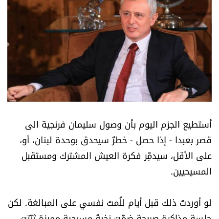
أسرار
متفرقات
نداء القرّاء
خاص الموقع
كتّابنا
أستطيع الجزم اليوم بأن وصول سليمان فرنجية الى
قصر بعبدا - إذا حصل - خطرٌ سيحدق بوحدة لبنان، أو،
تحت المجهر
على الأقل، سيدمِّر فكرة العيش المشترك ومستقبل
المسيحيين.
آراء
لو أوردتُ ذلك قبل أيام للُمتُ نفسي على المبالغة. لكن
اقتصاد
جلسة مذاكرة صريحة ضمَّت نخبةً مسيحية مميزة ثبَّتت