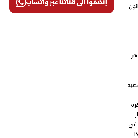
إنضمّوا الى قناتنا عبر واتساب
نون
هر
قضية
ره
ر
 في
ا