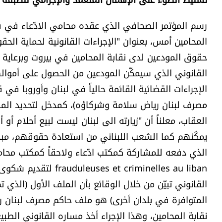
المحامين أمس، بعنوان "الإجراءات القانونية لحماية الحقو
حقوق المودعين لدى نقابة المحامين في بيروت وبرعاية 
القانوني الذي سيمكّن المودعين من الحصول على أموا
الإجراءات القضائية القائمة حالياً في لبنان وأوروبا في
مصرف لبنان رياض سلامة وشركاؤه)، كمدخل لتحديد المسؤ
العقاب، معلناً أن "زيارته الى لبنان ليست لبيع أحلام أو 
يمكّنهم كما الشعب اللبناني من استعادة حقوقهم، مبدياً
criminelles au liban
القانوني تبيّن من خلال الوقائع بأن الملف الأول (الذي
المتوافرة في بلدان أخرى) هو ملف حاكم مصرف لبنان ر
نقابة المحامين، وهذا الإجراء أخذ مساره القانوني الط