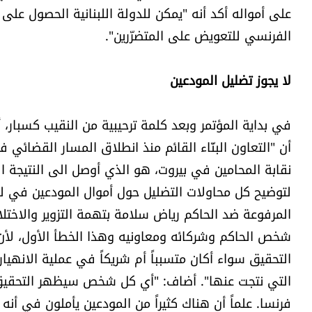
على أمواله أكد أنه "يمكن للدولة اللبنانية الحصول عل
الفرنسي للتعويض على المتضرّرين".
لا يجوز تضليل المودعين
في بداية المؤتمر وبعد كلمة ترحيبية من النقيب كسبار، 
أن "التعاون البنّاء القائم منذ انطلاق المسار القضائي 
نقابة المحامين في بيروت، هو الذي أوصل الى النتيجة ا
لتوضيح كل محاولات التضليل حول أموال المودعين في لبن
المرفوعة ضد الحاكم رياض سلامة بتهمة التزوير والاخت
شخص الحاكم وشركائه ومعاونيه وهذا الخطأ الأول، ل
التحقيق سواء أكان متسبباً أم شريكاً في عملية الانهيار
التي نتجت عنها". أضاف: "أي كل شخص سيظهر التحقيق 
فرنسا. علماً أن هناك كثيراً من المودعين يأملون في أن