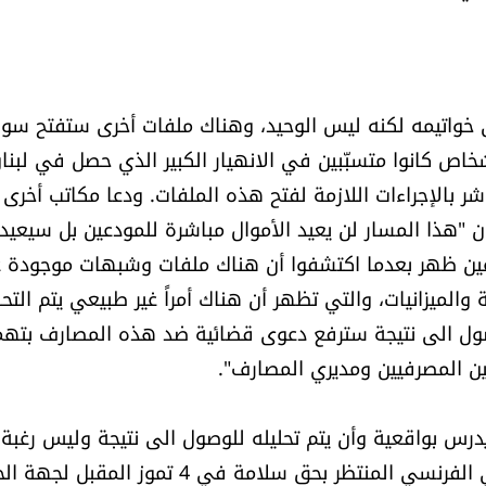
خواتيمه لكنه ليس الوحيد، وهناك ملفات أخرى ستفتح سوا
اص كانوا متسبّبين في الانهيار الكبير الذي حصل في لبنا
 بالإجراءات اللازمة لفتح هذه الملفات. ودعا مكاتب أخرى أ
أن "هذا المسار لن يعيد الأموال مباشرة للمودعين بل سيعيد
مودعين ظهر بعدما اكتشفوا أن هناك ملفات وشبهات موجودة 
 والميزانيات، والتي تظهر أن هناك أمراً غير طبيعي يتم التح
وصول الى نتيجة سترفع دعوى قضائية ضد هذه المصارف بته
ن المصرفيين ومديري المصارف".
درس بواقعية وأن يتم تحليله للوصول الى نتيجة وليس رغبة
تقديم دعاوى بالمطلق"، وفي ما يتعلق بالحكم القضائي الفرنسي المنتظر بحق سلامة في 4 تموز المقبل