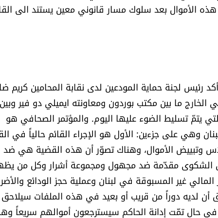
ى هذه الأموال بعد سلوك مسار قانوني معين يستند الى القا
أكد رئيس لجنة حماية المودعين لدى نقابة المحامين كريم ضا
في الخارج ما بين مكتب بوردون ومعاونته ايميلي دو فير وبين
لتي يتمّ تسليط الضوء عليها اليوم. والمؤتمر الصحافي هو
ان وهي على جزءين: الأول هو الإجراء القائم حالياً في ال
لاس وتبييض الأموال، وهناك تصوّر أن هذه القضية هي ضد
أن الشكوى مقدّمة ضد مجهول ومجموعة أشرار وكل من يظه
 المالي غير المسبوقة في لبنان وعملية حجز الودائع والأضرا
أن لديه دوراً من قريب أو بعيد في هذه الملفات سيلاحق
ه في حال تمّت إدانة الحاكم سيسترجعون أموالهم سريعاً وهذ