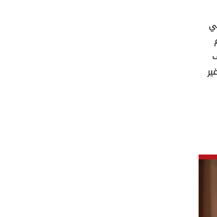
ني
ف
ير