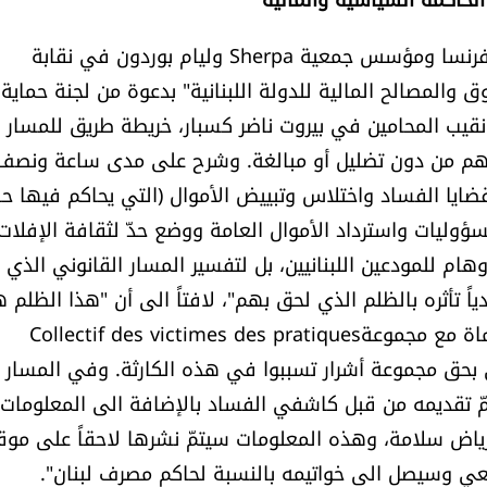
رسم المؤتمر الصحافي الذي عقده محامي الادّعاء في فرنسا ومؤسس جمعية Sherpa وليام بوردون في نقابة
ق والمصالح المالية للدولة اللبنانية" بدعوة من لجنة حماية
نقيب المحامين في بيروت ناضر كسبار، خريطة طريق للمسار
لهم من دون تضليل أو مبالغة. وشرح على مدى ساعة ونصف
 قضايا الفساد واختلاس وتبييض الأموال (التي يحاكم فيها ح
وليات واسترداد الأموال العامة ووضع حدّ لثقافة الإفلات
أوهام للمودعين اللبنانيين، بل لتفسير المسار القانوني الذي
 تأثره بالظلم الذي لحق بهم"، لافتاً الى أن "هذا الظلم 
الذي دفعه للمشاركة كمكتب ادّعاء ولاحقاً كمكتب محاماة مع مجموعةCollectif des victimes des pratiques
frauduleuses et  لتقديم شكوى بحق مجموعة أشرار تسببوا في هذه الكارثة. وفي المسار
 تمّ تقديمه من قبل كاشفي الفساد بالإضافة الى المعلومات
ياض سلامة، وهذه المعلومات سيتمّ نشرها لاحقاً على موق
بيعي وسيصل الى خواتيمه بالنسبة لحاكم مصرف لبنان".