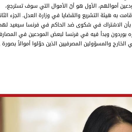
دعين أموالهم، الأول هو أنّ الأموال التي سوف تسترجع،
مت به هيئة التشريع والقضايا في وزارة العدل. الجزء الثا
ن بأن الاشتراك في شكوى ضد الحاكم في فرنسا سيعيد لهم
كره بوردون وبدأ فيه في فرنسا لبعض المودعين في المصار
الخارج والمسؤولين المصرفيين الذين حوّلوا أموالاً بصورة غ