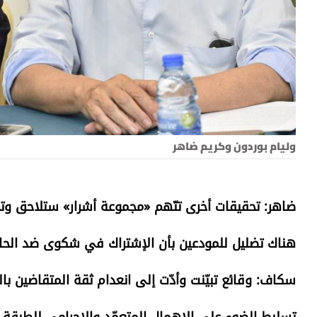
وليام بوردون وكريم ضاهر
ضاهر: تحقيقات أخرى تتّهم «مجموعة أشرار» ستلاحق و
هناك تضليل للمودعين بأن الإشتراك في شكوى ضد الح
سكاف: وقائع تبيّنت وأدّت إلى انعدام ثقة المتقاضين بال
تسليط الضوء على الإهمال المتعمّد والإجرامي للطبقة ا