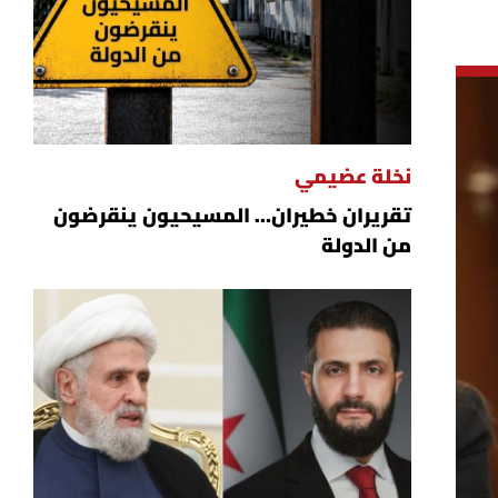
نخلة عضيمي
تقريران خطيران… المسيحيون ينقرضون
من الدولة