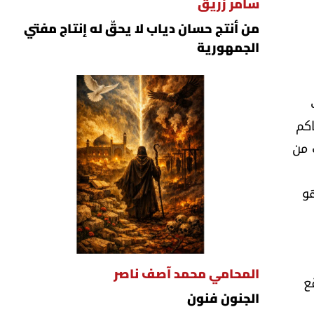
سامر زريق
من أنتج حسان دياب لا يحقّ له إنتاج مفتي
الجمهورية
اكم
 من
هو
المحامي محمد آصف ناصر
ع
الجنون فنون