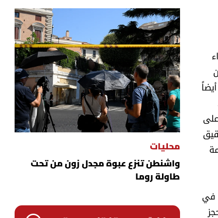
ء
ن
يضاً
على
قيق
مة
محليات
واشنطن تنزع عبوة مجدل زون من تحت
طاولة روما
 في
 لجهة الحجز