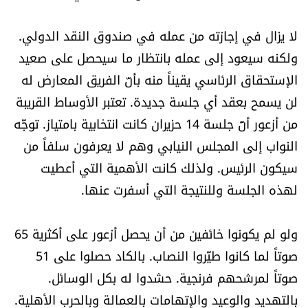
لا يزال في إجازته من عمله في صندوق النقد الدولي.
ولكنه سيعود إلى عمله بانتظار ما سيحصل على صعيد
الإستحقاق الرئاسي يقيناً منه بأنّ الفريق المعارض له
لن يسمح بعقد أي جلسة جديدة. تعتبر الأوساط القريبة
من أزعور أنّ جلسة 14 حزيران كانت انتخابية بامتياز. توجّه
النواب إلى المجلس النيابي وهم لا يعرفون سلفاً من
سيكون الرئيس. ولذلك كانت الأهمية التي أعطيت
لهذه الجلسة وللنتيجة التي أسفرت عنها.
ولو لم يكونوا خائفين من أن يحصل أزعور على أكثرية 65
صوتاً لما كانوا طيّروا النصاب. بالكاد حصلوا على 51
صوتاً لمرشحهم فرنجية. حشدوا له بكل الوسائل.
بالتهديد والوعيد والإتهامات بالعمالة وبالحرب الأهلية.