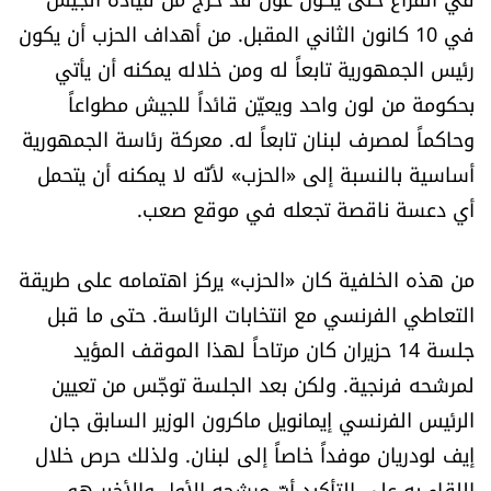
في 10 كانون الثاني المقبل. من أهداف الحزب أن يكون
رئيس الجمهورية تابعاً له ومن خلاله يمكنه أن يأتي
بحكومة من لون واحد ويعيّن قائداً للجيش مطواعاً
وحاكماً لمصرف لبنان تابعاً له. معركة رئاسة الجمهورية
أساسية بالنسبة إلى «الحزب» لأنّه لا يمكنه أن يتحمل
أي دعسة ناقصة تجعله في موقع صعب.
من هذه الخلفية كان «الحزب» يركز اهتمامه على طريقة
التعاطي الفرنسي مع انتخابات الرئاسة. حتى ما قبل
جلسة 14 حزيران كان مرتاحاً لهذا الموقف المؤيد
لمرشحه فرنجية. ولكن بعد الجلسة توجّس من تعيين
الرئيس الفرنسي إيمانويل ماكرون الوزير السابق جان
إيف لودريان موفداً خاصاً إلى لبنان. ولذلك حرص خلال
اللقاء به على التأكيد أنّ مرشحه الأول والأخير هو