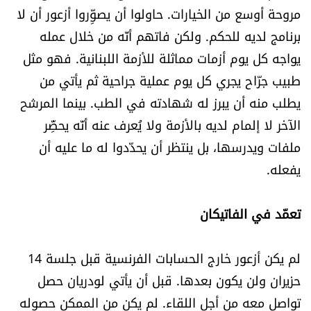
مروحة أوسع من الخيارات. حاولوا أن يصوِّروا أزعور أن لا
برنامج لديه للحكم. ولكن فاتهم أنّه من خلال عمله
يواجه كل يوم أزمات مماثلة للأزمة اللبنانية. فهو مثل
طبيب جرّاح يجري كل يوم عملية جراحية ثم يأتي من
يطلب منه أن يبرز له شهادته في الطب. بينما المرشح
الآخر لا إلمام لديه بالأزمة ولا يُعرف عنه أنّه يحضِّر
ملفات ويدرسها، بل ينتظر أن يحدّدوا له ما عليه أن
يفعله.
تعمّد في الفاتيكان
لم يكن أزعور خارج الحسابات الفرنسية قبل جلسة 14
حزيران ولن يكون بعدها. قبل أن يأتي لودريان حصل
تواصل معه من أجل اللقاء. لم يكن من الممكن حصوله