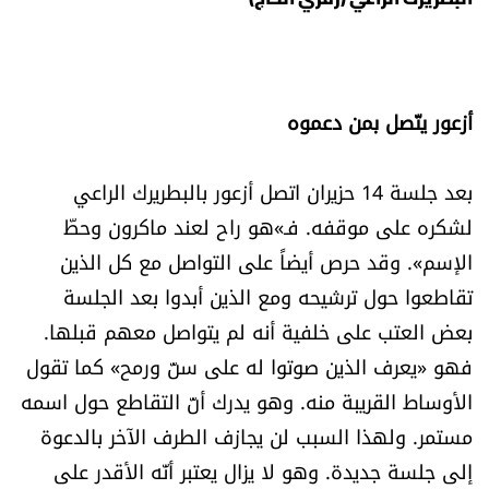
أزعور يتّصل بمن دعموه
بعد جلسة 14 حزيران اتصل أزعور بالبطريرك الراعي
لشكره على موقفه. فـ»هو راح لعند ماكرون وحطّ
الإسم». وقد حرص أيضاً على التواصل مع كل الذين
تقاطعوا حول ترشيحه ومع الذين أبدوا بعد الجلسة
بعض العتب على خلفية أنه لم يتواصل معهم قبلها.
فهو «يعرف الذين صوتوا له على سنّ ورمح» كما تقول
الأوساط القريبة منه. وهو يدرك أنّ التقاطع حول اسمه
مستمر. ولهذا السبب لن يجازف الطرف الآخر بالدعوة
إلى جلسة جديدة. وهو لا يزال يعتبر أنّه الأقدر على