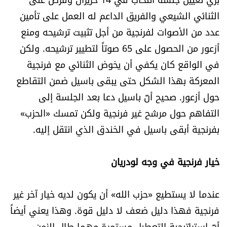
شروط الإشتراك
الثنائي الشيعي والفريق الداعم له العمل على تأمين
عدد من الأصوات لفرنجية من أجل تثبيت ترشيحه ومنع
أزعور من الحصول على 65 صوتاً لتطيير ترشيحه. ولكن
Digital solutions by
في الواقع كان يكفي أن يخوض الثنائي مع فرنجية
المعركة بهذا الشكل حتى يبقى باسيل ضمن التقاطع
حول أزعور. صحيح أنّ باسيل دعا بعد الجلسة إلى
التفاهم حول مرشح غير فرنجية ولكن تمسك «الحزب»
بفرنجية أبقى باسيل في الخندق الذي انتقل إليه.
خيار فرنجية في وجه لودريان
عندما لا يستطيع «حزب الله» أن يكون لديه خيار آخر غير
فرنجية فهذا دليل ضعف لا دليل قوة. وهذا يعني أيضاً
أنّ استراتيجية التعطيل مستمرة مهما طال الزمن