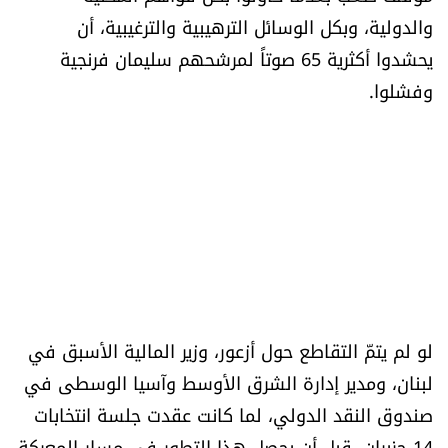
العالم
والدولية، وبكل الوسائل الترهيبية والترغيبية، أن
يحشدوا أكثرية 65 صوتاً لمرشحهم سليمان فرنجية
الصحافة الإسرائيلية
وفشلوا.
ثقافة وفنون
فصل من كتاب
اقرأ تضحك
كاميرا
لو لم يتمّ التقاطع حول أزعور، وزير المالية الأسبق في
سجالات
لبنان، ومدير إدارة الشرق الأوسط وآسيا الوسطى في
صحّة وصحن
صندوق النقد الدولي، لما كانت عقدت جلسة انتخابات
14 حزيران. قبل أن يحصل هذا التطور في مسار المعركة