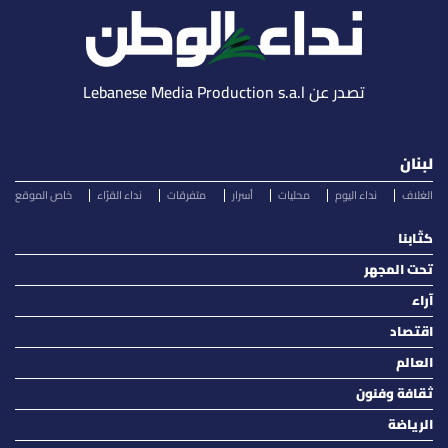
تصدر عن Lebanese Media Production s.a.l
لبنان
الغلاف
نداء اليوم
محليات
أسرار
متفرقات
نداء القرّاء
خاص الموقع
كتّابنا
تحت المجهر
آراء
اقتصاد
العالم
ثقافة وفنون
الرياضة