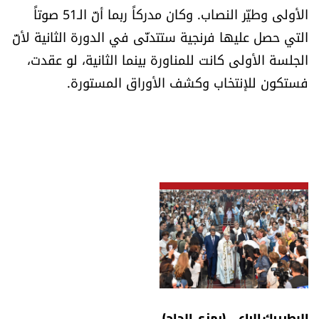
الأولى وطيّر النصاب. وكان مدركاً ربما أنّ الـ51 صوتاً
التي حصل عليها فرنجية ستتدنّى في الدورة الثانية لأنّ
الجلسة الأولى كانت للمناورة بينما الثانية، لو عقدت،
فستكون للإنتخاب وكشف الأوراق المستورة.
البطريرك الراعي (رمزي الحاج)