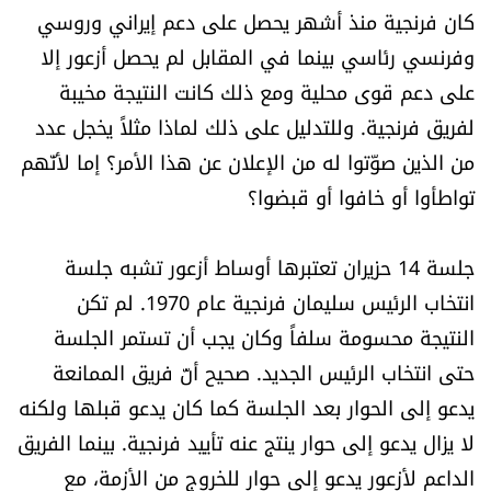
كان فرنجية منذ أشهر يحصل على دعم إيراني وروسي
وفرنسي رئاسي بينما في المقابل لم يحصل أزعور إلا
على دعم قوى محلية ومع ذلك كانت النتيجة مخيبة
لفريق فرنجية. وللتدليل على ذلك لماذا مثلاً يخجل عدد
من الذين صوّتوا له من الإعلان عن هذا الأمر؟ إما لأنّهم
تواطأوا أو خافوا أو قبضوا؟
جلسة 14 حزيران تعتبرها أوساط أزعور تشبه جلسة
انتخاب الرئيس سليمان فرنجية عام 1970. لم تكن
النتيجة محسومة سلفاً وكان يجب أن تستمر الجلسة
حتى انتخاب الرئيس الجديد. صحيح أنّ فريق الممانعة
يدعو إلى الحوار بعد الجلسة كما كان يدعو قبلها ولكنه
لا يزال يدعو إلى حوار ينتج عنه تأييد فرنجية. بينما الفريق
الداعم لأزعور يدعو إلى حوار للخروج من الأزمة، مع