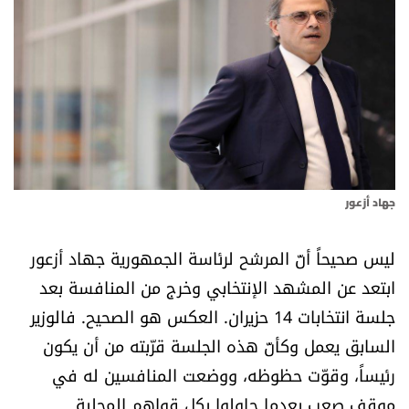
أسرار
متفرقات
نداء القرّاء
خاص الموقع
جهاد أزعور
كتّابنا
ليس صحيحاً أنّ المرشح لرئاسة الجمهورية جهاد أزعور
تحت المجهر
ابتعد عن المشهد الإنتخابي وخرج من المنافسة بعد
جلسة انتخابات 14 حزيران. العكس هو الصحيح. فالوزير
آراء
السابق يعمل وكأنّ هذه الجلسة قرّبته من أن يكون
رئيساً، وقوّت حظوظه، ووضعت المنافسين له في
اقتصاد
موقف صعب بعدما حاولوا بكل قواهم المحلية