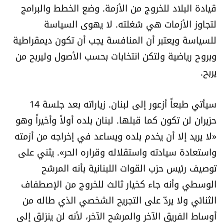
قيادة البلاد للخروج من الأزمة. وضع الخطط والبرامج
لتجاوز الأزمات هي شغلته. لا يهوى السياسة
للسياسة ويعتبر أن المنافسة يجب أن تكون ديمقراطية
وبروح رياضية ولتكن انتخابات بحسب الأصول وليربح من
يربح.
سيأتي طبعاً أزعور إلى لبنان. زياراته بعد جلسة 14
حزيران لن تكون كما قبلها. لبنان بلده أولاً وأخيراً وهو
«لا يريد إلا أن يخدم بلده ويساعد في إخراجه من أزمته
واستعادة سيادته واستقلاله وقراره الحر». يثني على
توصيف رئيس حزب القوات اللبنانية بأنه المرشح
الوسطي وأنه جاء كخيار ثالث للخروج من الإصطفاف
الثنائي ولا يردّ على التجريح الشخصي الذي طاله من
أوساط الفريق الآخر والمرشح الآخر، لأنه لن ينزلق إلى