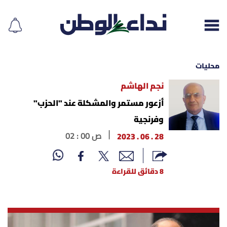
محليات
نجم الهاشم
إقرأ الجريدة
أزعور مستمر والمشكلة عند "الحزب"
وفرنجية
لبنان
28 . 06 . 2023
02 : 00 ص
الغلاف
8 دقائق للقراءة
نداء اليوم
محليات