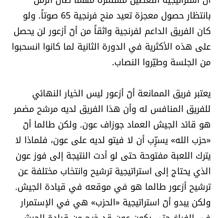
بانتظار حصول معجزة تعيد منح فرنجية 65 صوتاً. ولو
كان الفريق الداعم لفرنجية واثقاً من أنّ أزعور لن يحصل
على هذه الأكثرية في الدورة الثانية لما كانوا انسحبوا
من الجلسة وطيّروا النصاب.
يعتبر فريق الممانعة أنّ أزعور ليس الخيار النهائي
للفريق المنافس له وأن هذا الفريق لديه مرشح مضمر
هو قائد الجيش العماد جوزاف عون. ولكن طالما أنّ
«حزب الله» يسرِّب أن لا فيتو لديه على عون، فلماذا لا
يترك اللعبة مفتوحة حتى لو أدت النتيجة إلى فوز عون
الذي يحتاج إلى استراتيجية ترشيح وانتخاب مختلفة عن
ترشيح أزعور طالما هو في موقعه في قيادة الجيش.
ولكن يبدو أنّ استراتيجية «الحزب» هي في الإستمرار
في الفراغ حتى يكون عون قد خرج من قيادة الجيش