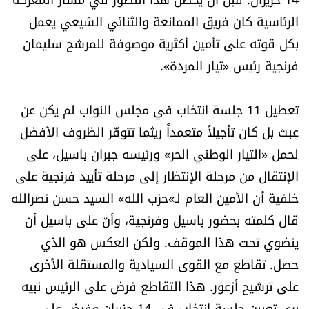
الرياضة
الرئاسية كان فريق الممانعة والثنائي الشيعي يعمل
بكل قوته على تأمين أكثرية موصوفة للمرشح سليمان
منوّعات
فرنجية رئيس «تيار المردة».
حظّك اليوم
تعطيل 11 جلسة انتخاب في مجلس النواب لم يكن عن
عبث بل كان تأجيلاً متعمداً ريثما تتوفّر الظروف الأفضل
للتاريخ
لحمل «التيار الوطني الحر» ورئيسه جبران باسيل، على
فيديو
الإنتقال من مرحلة الإنتظار إلى مرحلة تأييد فرنجية على
خلفية أن الأمين العام لـ»حزب الله» السيد حسن نصرالله
قال كلمته بحضور باسيل وفرنجية، وأنّ على باسيل أن
من نحن
ينضوي تحت هذا الموقف. ولكن العكس هو الذي
للتواصل معنا
حصل. تقاطع مع القوى السيادية والمستقلة الأخرى
على ترشيح أزعور. هذا التقاطع فرض على الرئيس نبيه
شروط الاستخدام
بري تعيين جلسة انتخاب في 14 حزيران وفرض على