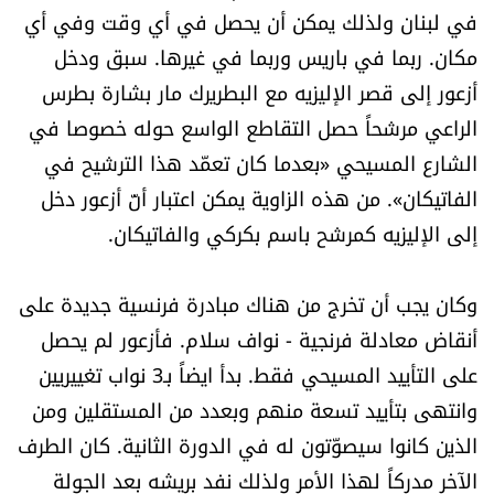
في لبنان ولذلك يمكن أن يحصل في أي وقت وفي أي
مكان. ربما في باريس وربما في غيرها. سبق ودخل
أزعور إلى قصر الإليزيه مع البطريرك مار بشارة بطرس
الراعي مرشحاً حصل التقاطع الواسع حوله خصوصا في
الشارع المسيحي «بعدما كان تعمّد هذا الترشيح في
الفاتيكان». من هذه الزاوية يمكن اعتبار أنّ أزعور دخل
إلى الإليزيه كمرشح باسم بكركي والفاتيكان.
وكان يجب أن تخرج من هناك مبادرة فرنسية جديدة على
أنقاض معادلة فرنجية - نواف سلام. فأزعور لم يحصل
على التأييد المسيحي فقط. بدأ ايضاً بـ3 نواب تغييريين
وانتهى بتأييد تسعة منهم وبعدد من المستقلين ومن
الذين كانوا سيصوّتون له في الدورة الثانية. كان الطرف
الآخر مدركاً لهذا الأمر ولذلك نفد بريشه بعد الجولة