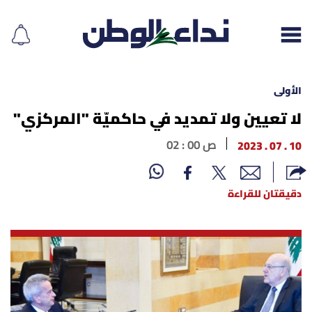
الأولى
لا تعيين ولا تمديد في حاكميّة "المركزي"
إقرأ الجريدة
10 . 07 . 2023
02 : 00 ص
لبنان
دقيقتان للقراءة
الغلاف
نداء اليوم
محليات