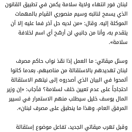
لبنان فور انتهاء ولاية سلامة يكمن في تطبيق القانون
الرياضة
الذي يسمح لنائبه وسيم منصوري القيام بالمهمات
الموكلة إليه. وقال: «من لديه حل آخر فما عليه إلا أن
منوّعات
يتقدم به، وأنا من جانبي لن أرشّح أي اسم لخلافة
حظّك اليوم
سلامة».
للتاريخ
وسئل ميقاتي: ما العمل إذا نفّذ نواب حاكم مصرف
لبنان تهديدهم بالاستقالة من مناصبهم، بعدما كانوا
فيديو
ألمحوا في البيان الذي أصدروه إلى نيتهم الاستقالة
احتجاجاً على عدم تعيين خلف لسلامة؟ فأجاب: «إن وزير
المال يوسف خليل سيطلب منهم الاستمرار في تسيير
من نحن
المرفق العام، وهذا ما ينطبق على مصرف لبنان».
للتواصل معنا
شروط الاستخدام
وقبل تهرب ميقاتي الجديد، تفاعل موضوع إستقالة