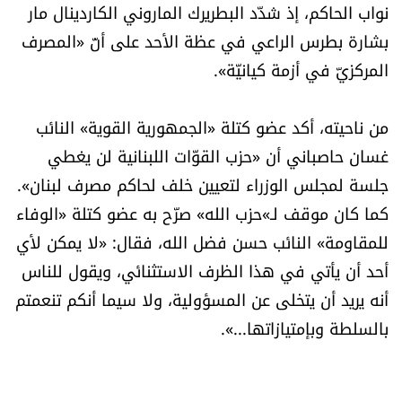
نواب الحاكم، إذ شدّد البطريرك الماروني الكاردينال مار
شروط الإشتراك
بشارة بطرس الراعي في عظة الأحد على أنّ «المصرف
المركزيّ في أزمة كيانيّة».
Digital solutions by
من ناحيته، أكد عضو كتلة «الجمهورية القوية» النائب
غسان حاصباني أن «حزب القوّات اللبنانية لن يغطي
جلسة لمجلس الوزراء لتعيين خلف لحاكم مصرف لبنان».
كما كان موقف لـ»حزب الله» صرّح به عضو كتلة «الوفاء
للمقاومة» النائب حسن فضل الله، فقال: «لا يمكن لأي
أحد أن يأتي في هذا الظرف الاستثنائي، ويقول للناس
أنه يريد أن يتخلى عن المسؤولية، ولا سيما أنكم تنعمتم
بالسلطة وبإمتيازاتها...».