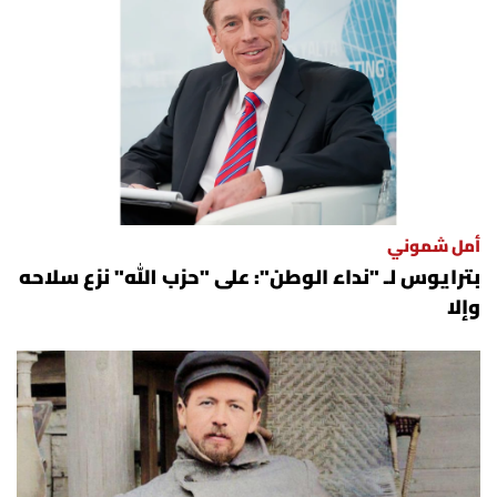
أمل شموني
بترايوس لـ "نداء الوطن": على "حزب الله" نزع سلاحه
وإلا