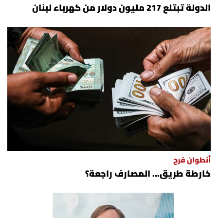
الدولة تبتلع 217 مليون دولار من كهرباء لبنان
أنطوان فرح
خارطة طريق... المصارف راجعة؟