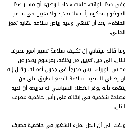
وفي هذا الوقت، علمت «نداء الوطن» أنّ مسار هذا
العالم
الموضوع محكوم بأنه «لا تمديد ولا تعيين في منصب
الصحافة الإسرائيلية
الحاكم»، بعد أن تنتهي ولاية رياض سلامة نهاية تموز
الحالي.
ثقافة وفنون
وما قاله ميقاتي إنّ تكليف سلامة تسيير أمور مصرف
فصل من كتاب
لبنان، إلى حين تعيين من يخلفه، بمرسوم يصدر عن
مجلس الوزراء، ليس مدرجاً في جدول أعماله. وقال إنه
اقرأ تضحك
لن يغطي التمديد لسلامة لقطع الطريق على من
يتهمه بأنه يوفر الغطاء السياسي له بذريعة أنّ لديه
كاميرا
مصلحة شخصية في إبقائه على رأس حاكمية مصرف
سجالات
لبنان.
صحّة وصحن
ولفت إلى أنّ الحل لملء الشغور في حاكمية مصرف