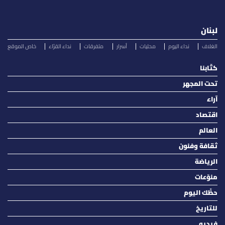
لبنان
الغلاف
نداء اليوم
محليات
أسرار
متفرقات
نداء القرّاء
خاص الموقع
كتّابنا
تحت المجهر
آراء
اقتصاد
العالم
ثقافة وفنون
الرياضة
منوّعات
حظّك اليوم
للتاريخ
فيديو