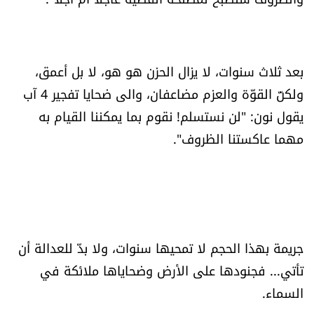
بعد ثلاث سنوات، لا يزال الحزن هو هو، لا بل أعمق،
ولكنّ القوّة والعزم مضاعفان، والى ضحايا تفجير 4 آب
يقول نون: "لن نستسلم! نقوم بما يمكننا القيام به
مهما عاكستنا الظروف".
جريمة بهذا الحجم لا تمحيها سنوات، ولا بدّ للعدالة أن
تأتي... فجنودها على الأرض وضحاياها ملائكة في
السماء.