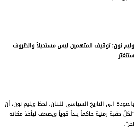
وليم نون: توقيف المتّهمين ليس مستحيلاً والظروف
ستتغيّر
بالعودة الى التاريخ السياسي للبنان، لحظ ويليم نون، أنّ
"لكلّ حقبة زمنية حاكماً يبدأ قوياً ويضعف ليأخذ مكانه
آخر".