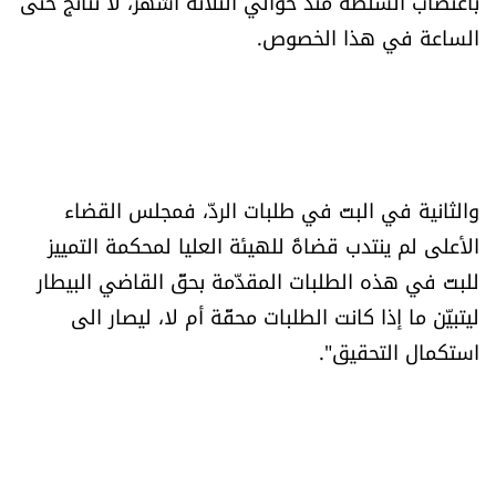
باغتصاب السلطة منذ حوالي الثلاثة أشهر، لا نتائج حتّى
الساعة في هذا الخصوص.
والثانية في البتّ في طلبات الردّ، فمجلس القضاء
الأعلى لم ينتدب قضاةً للهيئة العليا لمحكمة التمييز
للبتّ في هذه الطلبات المقدّمة بحقّ القاضي البيطار
ليتبيّن ما إذا كانت الطلبات محقّة أم لا، ليصار الى
استكمال التحقيق".