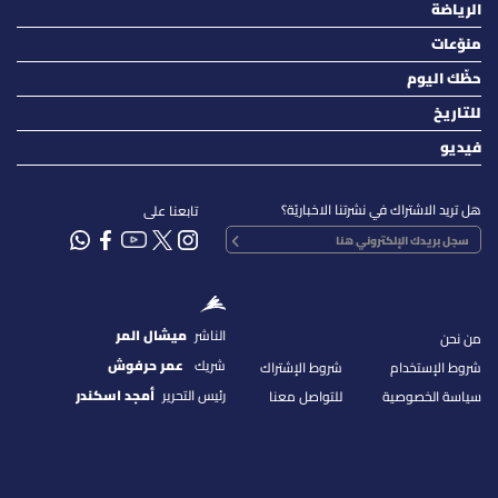
الرياضة
منوّعات
حظّك اليوم
للتاريخ
فيديو
هل تريد الاشتراك في نشرتنا الاخباريّة؟
تابعنا على
الناشر
ميشال المر
من نحن
شريك
عمر حرفوش
شروط الإستخدام
شروط الإشتراك
رئيس التحرير
أمجد اسكندر
سياسة الخصوصية
للتواصل معنا