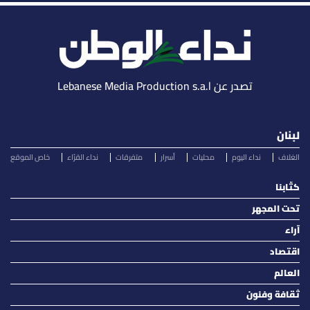
تصدر عن Lebanese Media Production s.a.l
لبنان
الغلاف
نداء اليوم
محليات
أسرار
متفرقات
نداء القرّاء
خاص الموقع
كتّابنا
تحت المجهر
آراء
اقتصاد
العالم
ثقافة وفنون