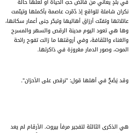
في بلدٍ يعاني من فائض حبّ الحياة أو لعلّها حالة
العالم
نكران شاملة للواقع إذ دُمّرت عاصمة بأكملها وتيتّمت
عائلاتها وتفتّت أرزاق أهاليها وتبخّر جنى أعمار سكانها،
الصحافة الإسرائيلية
وها هي تعود اليوم مدينة الرقص والسهر والمسرح
والغناء والثقافة، وفي أروقتها ما زالت تفوح رائحة
ثقافة وفنون
الموت، وصور الدمار مغروزة في ذاكرتها.
فصل من كتاب
اقرأ تضحك
وقد يَصُحُّ في أهلها قول: "نرقص على الأحزان".
كاميرا
سجالات
صحّة وصحن
هي الذكرى الثالثة لتفجير مرفأ بيروت. الأرقام لم يعد