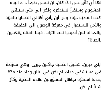
لها أي تأثير على الأذهان، لن ننسى طبعاً ذاك اليوم
الرياضة
المشؤوم وسنظلّ نستذكره ولكن الى متى ستبقى
هذه القضيّة حيّة؟ ومن أين يأتي أهالي الضحايا بالقوّة
منوّعات
والأمل للاستمرار في معركة الوصول الى الحقيقة
والعدالة لمن أصبحوا تحت التراب، فيما القتلة يتنعّمون
حظّك اليوم
بالحياة؟
للتاريخ
فيديو
ايلي جبرين، شقيق الضحية جاكلين جبرين، وهي ممرّضة
في مستشفى حداد، لم يكن في لبنان وعاد منذ مدّة
من نحن
بعدما استفزّه تجاهل المسؤولين لهذه القضية وكأنّ
شيئاً لم يكن.
للتواصل معنا
شروط الاستخدام