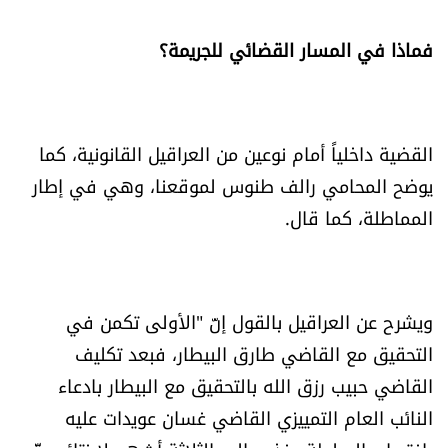
فماذا في المسار القضائي للجريمة؟
القضية داخلياً أمام نوعين من العراقيل القانونية، كما
يوضح المحامي رالف طنوس لموقعنا، وهي في إطار
المماطلة، كما قال.
ويشرح عن العراقيل بالقول إنّ "الأولى تكمن في
التحقيق مع القاضي طارق البيطار، فبعد تكليف
القاضي حبيب رزق الله بالتحقيق مع البيطار بادعاء
النائب العام التمييزي القاضي غسان عويدات عليه