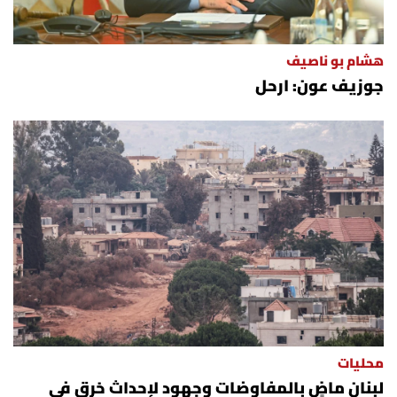
هشام بو ناصيف
جوزيف عون: ارحل
محليات
لبنان ماضٍ بالمفاوضات وجهود لإحداث خرق في