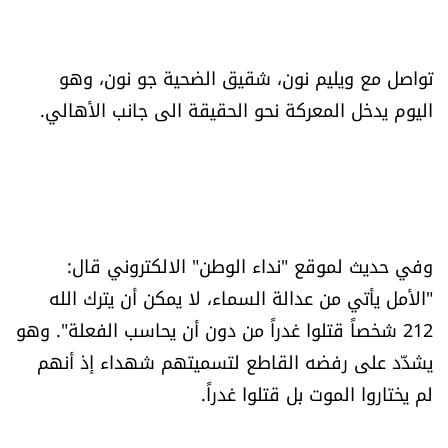
شروط الإشتراك
تواصل مع ويليم نون، شقيق الضحية جو نون، وهو
Digital solutions by
اليوم يدخل المعركة نحو الحقيقة الى جانب الأهالي.
وفي حديث لموقع "نداء الوطن" الالكتروني قال:
"الأمل يأتي من عدالة السماء، لا يمكن أن يترك الله
212 شخصاً قتلوا غدراً من دون أن يحاسب الفعلة". وهو
يشدّد على رفضه القاطع لتسميتهم شهداء إذ أنهم
لم يختاروا الموت بل قتلوا غدراً.