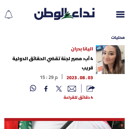
محليات
اليانا بدران
إقرأ الجريدة
4 آب: مصير لجنة تقصّي الحقائق الدولية
قريب
لبنان
03 . 08 . 2023
15 : 29 م
الغلاف
4 دقائق للقراءة
نداء اليوم
محليات