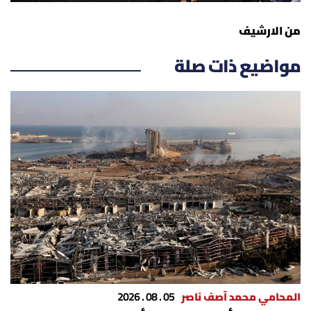
من الارشيف
مواضيع ذات صلة
المحامي محمد آصف ناصر
05 . 08 . 2026