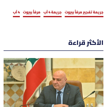
جريمة تفجير مرفأ بيروت
جريمة 4 آب
مرفأ بيروت
4 آب
الأكثر قراءة