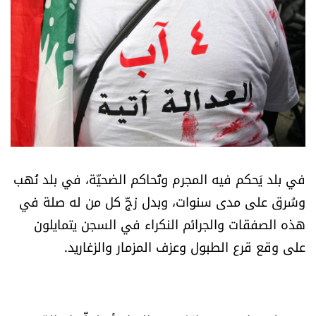
أسرار
متفرقات
نداء القرّاء
خاص الموقع
كتّابنا
في بلد يَحكم فيه المجرم وتُحاكم الضحيّة، في بلد نُهب
وسُرق على مدى سنوات، وبدل زجّ كل من له صلة في
تحت المجهر
هذه الصفقات والجرائم النكراء في السجن يتمايلون
على وقع قرع الطبول وعزف المزمار والزغاريد.
آراء
اقتصاد