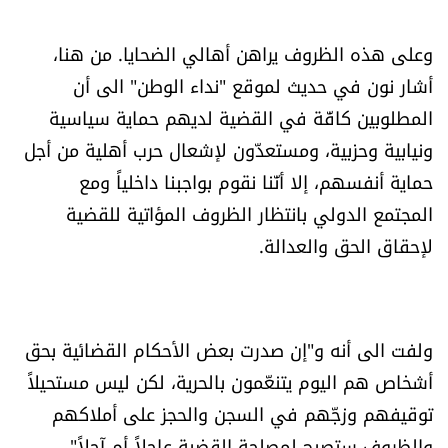
وعلى هذه الظروف يراهن أهالي الضحايا. من هنا،
أشار نون في حديث لموقع "نداء الوطن" الى أن
المطلوبين كافّة في القضية لديهم حماية سياسية
ونيابية وحزبية، ومستعدّون لإشعال حرب أهلية من أجل
حماية أنفسهم، إلا أنّنا نقوم بواجبنا داخلياً ومع
المجتمع الدولي بانتظار الظروف المؤاتية للقضية
لإحقاق الحق والعدالة.
ولفت الى أنه و"إن صدرت بعض الأحكام القضائية بحق
أشخاص هم اليوم يتنعّمون بالحرية، لكن ليس مستحيلاً
توقيفهم وزجّهم في السجن والحجز على أملاكهم
والظروف ستصبح لمصلحة القضية عاجلاً أم آجلاً".