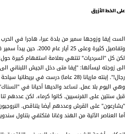
على الخط الأزرق
الست إيفا وزوجها سمير من بلدة عبرا، هاجرا في الحرب
وتفاصيل كثيرة وعلى 25 أي
لكن كل "السرديات" تنتهي بعلامة استفهام كبيرة حول: 
وهي اليوم بلا عمل. تساعد والديها أحيانا في "السناك" 
"يشارعون" على القرش وعددهم أيضا يتناقص. النروجيون 
أما العناصر الآتية من الهند وغانا فتكتفي بتناول سندوي