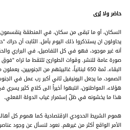
حاضر ولا يُرى
يحاولون ان يستذكروا ذلك اليوم بأمل. الثابت أن حراك "
أنه غير موجود، فهو في كل التفاصيل، في البراري والح
صورة عامة للنشر. وقوات الطوارئ تلتقط ما تراه "فوق 
البقاء. ثمة 650 لبنانياً، غالبيتهم من الجنوب
الصمود، ما يجعل اليونيفيل ثاني أكبر رب عمل في الجنوب
هؤلاء، المواطنون، انتبهوا أخيراً الى كلامٍ كثير يسر
هذا ما يخشونه في ظلّ إستمرار غياب الدولة الفعلي.
هموم الشريط الحدودي الإقتصادية كما هموم كل أهالي 
الأمر الواقع أكثر من غيرهم. نعود لنسأل عن وجود عناصر "