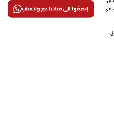
مس.
ي يشارك في
إنضمّوا الى قناتنا عبر واتساب
ل