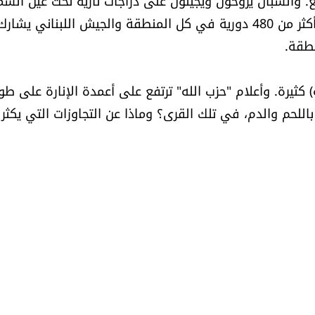
. والشبان يروحون ويجيئون على دراجات نارية تحت عين الش
وقوات الطوارئ تنظم دوريات متتالية. هي تقوم يوميا بأكثر من 480 دورية في كل المنطقة والجيش اللبنان
كثيرة. وأعلام "حزب الله" ترتفع على أعمدة الإنارة على طو
اللحم والدم، في تلك القرى؟ وماذا عن التجاوزات التي يكثر