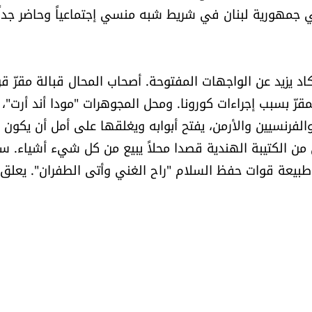
جمهورية لبنان في شريط شبه منسي إجتماعياً وحاضر جدا
كاد يزيد عن الواجهات المفتوحة. أصحاب المحال قبالة مقرّ ق
قرّ بسبب إجراءات كورونا. ومحل المجوهرات "مودا أند أرت"،
لفرنسيين والأرمن، يفتح أبوابه ويغلقها على أمل أن يكون "
ن الكتيبة الهندية قصدا محلاً يبيع من كل شيء أشياء. سأ
 طبيعة قوات حفظ السلام "راح الغني وأتى الطفران". يعلق