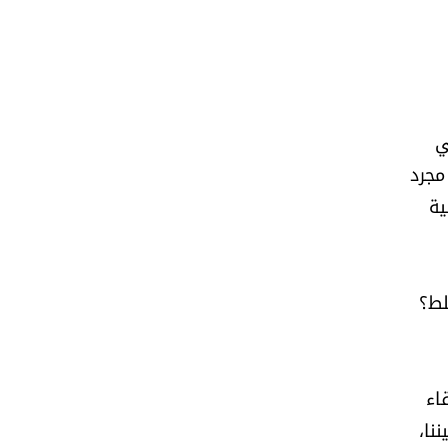
ي
مجرد
ية
لط؟
اء
نا،