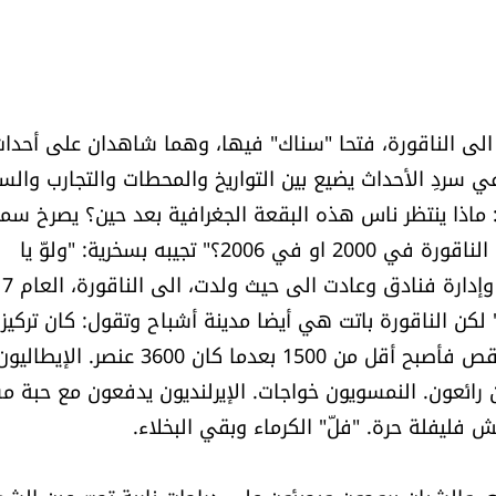
 الى الناقورة، فتحا "سناك" فيها، وهما شاهدان على أحدا
ار عام 2000. حين يبدأ سمير في سردِ الأحداث يضيع بين التواريخ والمحطات والتجارب وال
ماذا ينتظر ناس هذه البقعة الجغرافية بعد حين؟ يصرخ سمي
الى زوجته ليسألها: "إيفا متى دخل الجيش اللبناني الى الناقورة في 2000 او في 2006؟" تجيبه بسخرية: "ولوّ يا
رجال!". إبنته ماريانا (28 عاما) در
لكن الناقورة باتت هي أيضا مدينة أشباح وتقول: كان تركيزن
قبل سنتين على الفرنسيين. كانوا كرماء. لكن عددهم تناقص فأصبح أقل من 1500 بعدما كان 3600 عنصر. الإيطال
رائعون. النمسويون خواجات. الإيرلنديون يدفعون مع حبة 
ش فليفلة حرة. "فلّ" الكرماء وبقي البخلاء.