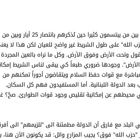
السكان، أو ما تبقى من سكان، في المنطقة ينقسمون بين من يبتسمون كثيرا حين نُذكرهم بانتصار 25 أيار وبين من
حزب الله" على طول الشريط غير واضح للعيان لكن هذا لا يعن
قول وتحت الأرض وفوق الأرض. وكل ما نراه بالعين المجردة 
الأرض". وجودها ضروري طبعاً كي يبقى لناس الشريط إمكان
يين، يعملون مباشرة مع قوات حفظ السلام ويتقاضون أجوراً تمكنهم من
 بعد الدولة اللبنانية. أما المستفيدون فهم كل السكان.
ي في محيطهم عن إمكانية تقليص وجود قوات الطوارئ. صحّ؟ غ
البلد مع فارق أن الدولة مطمئنة الى "تلزيمهم" الى أفرق
حزب الله" فوق؟ يجيب المزارع وائل: قد يكونون الآن هنا، بين