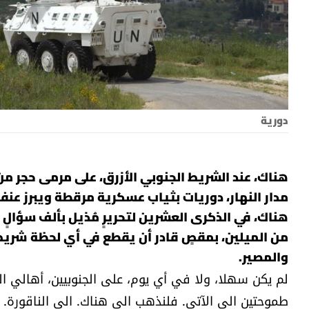
دورية
هناك، عند الشريط الجنوبي الأزرق، على مرمى حجر من
مدار النهار، دوريات بثياب عسكرية مرقطة ويبرز عنف
هناك، في الذكرى العشرين لتحريرٍ مُذيل بألف سؤالٍ
من الميلين، بمقصٍ قادر أن يقطع في أي لحظة شريط
والمصير.
لم يكن سهلا، ولا في أي يوم، على الجنوبيين، أهالي الش
طموحتين الى الآتي. فلنذهب الى هناك. الى الناقورة. ا