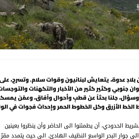
 بلادٍ عدوة، يتعايش لبنانيون وقوات سلام. وتسرح، على
وان جنوبي وكثير كثير من الأخبار والتكهنات والتوجسات
 وسؤال، جلنا بحثاً عن قطبٍ وأحوال وآفاق، وعمّن يمسك
 الخط الأزرق وكل الخطوط الحمر وإحداث فجوات في الو
ريط الحدودي، أن يطمئنوا الى الحاضر وأن ينظروا بعينين
لى جوار البحر الواسع النظيف الهادئ. الى حيث يتمدد مقرّ