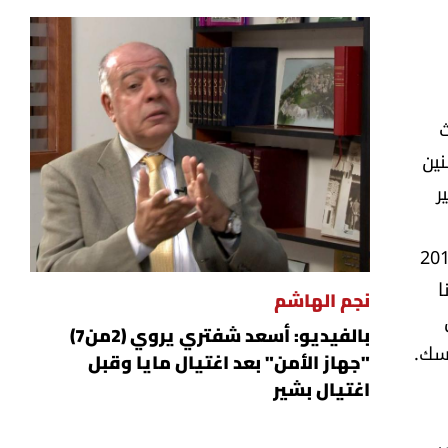
ث
سنين
ر
ست في بريطانيا سياحة وإدارة فنادق وعادت الى حيث ولدت، الى الناقورة، العام 2017
ا
نجم الهاشم
يون
بالفيديو: أسعد شفتري يروي (2من7)
مسك.
"جهاز الأمن" بعد اغتيال مايا وقبل
اغتيال بشير