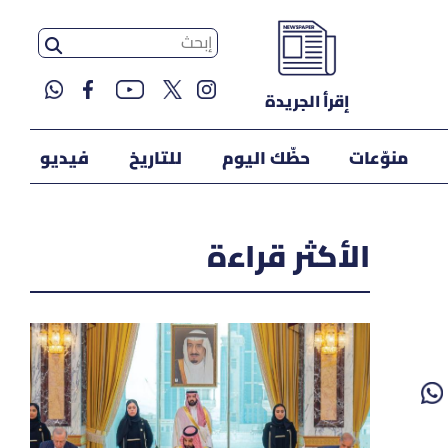
إقرأ الجريدة
منوّعات
حظّك اليوم
للتاريخ
فيديو
الأكثر قراءة