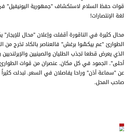
قوات حفظ السلام لاستكشاف "جمهورية اليونيفيل" في 
لغة الإنتصارات!
محال كثيرة في الناقورة أقفلت وإعلان "محال للإيجار" ي
الطوارئ "عم بيكشّوا برغش" فالعناصر بالكاد تخرج من الم
الذي يعرض قطعا تجذب الطليان والصينيين والإيرلنديين وا
أحلى". الجمود في كل مكان. عنصران من قوات الطوارئ م
عن "سماعة أذن" وراحا يفاصلان في السعر. تبدلت كثيراً
صاحب المحل.