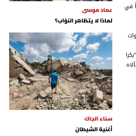
ً في
عماد موسى
لماذا لا يتظاهر النوّاب؟
وات
بكرا
لاه
سناء الجاك
أغنية الشيطان