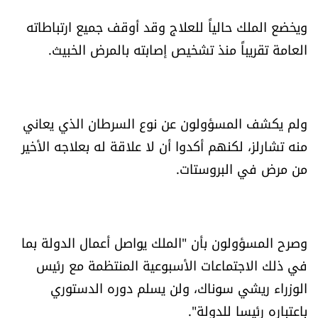
الرياضة
ويخضع الملك حالياً للعلاج وقد أوقف جميع ارتباطاته
العامة تقريباً منذ تشخيص إصابته بالمرض الخبيث.
منوّعات
حظّك اليوم
ولم يكشف المسؤولون عن نوع السرطان الذي يعاني
للتاريخ
منه تشارلز، لكنهم أكدوا أن لا علاقة له بعلاجه الأخير
من مرض في البروستات.
فيديو
من نحن
وصرح المسؤولون بأن "الملك يواصل أعمال الدولة بما
في ذلك الاجتماعات الأسبوعية المنتظمة مع رئيس
للتواصل معنا
الوزراء ريشي سوناك، ولن يسلم دوره الدستوري
شروط الاستخدام
باعتباره رئيسا للدولة".