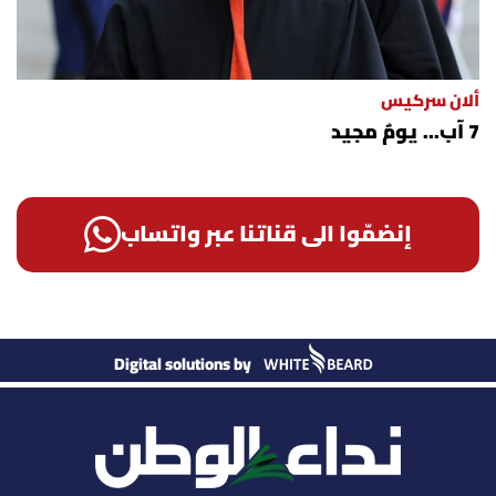
ألان سركيس
7 آب... يومٌ مجيد
إنضمّوا الى قناتنا عبر واتساب
Digital solutions by