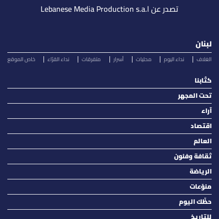
تصدر عن Lebanese Media Production s.a.l
لبنان
الغلاف
نداء اليوم
محليات
أسرار
متفرقات
نداء القرّاء
خاص الموقع
كتّابنا
تحت المجهر
آراء
اقتصاد
العالم
ثقافة وفنون
الرياضة
منوّعات
حظّك اليوم
للتاريخ