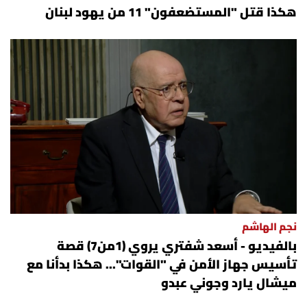
هكذا قتل "المستضعفون" 11 من يهود لبنان
نجم الهاشم
بالفيديو - أسعد شفتري يروي (1من7) قصة
تأسيس جهاز الأمن في "القوات"... هكذا بدأنا مع
ميشال يارد وجوني عبدو