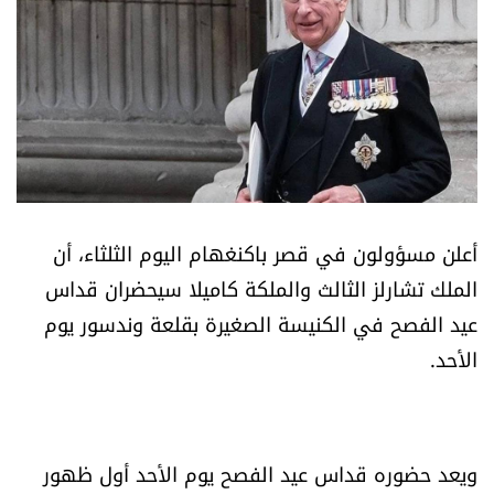
أسرار
متفرقات
نداء القرّاء
خاص الموقع
أعلن مسؤولون في قصر باكنغهام اليوم الثلثاء، أن
كتّابنا
الملك تشارلز الثالث والملكة كاميلا سيحضران قداس
عيد الفصح في الكنيسة الصغيرة بقلعة وندسور يوم
تحت المجهر
الأحد.
آراء
اقتصاد
ويعد حضوره قداس عيد الفصح يوم الأحد أول ظهور