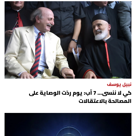
نبيل يوسف
كي لا ننسى... 7 آب: يوم ردّت الوصاية على
المصالحة بالاعتقالات