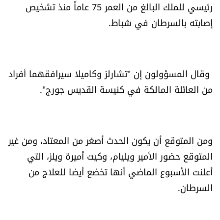
رئيسي للملك البالغ من العمر 75 عاماً منذ تشخيص
العالم
إصابته بالسرطان في شباط.
الصحافة الإسرائيلية
ثقافة وفنون
وقال المسؤولون إن "تشارلز وكاميلا سيرافقهما أفراد
من العائلة المالكة في كنيسة القديس جورج".
فصل من كتاب
اقرأ تضحك
ومن المتوقع أن يكون الحدث أصغر من المعتاد، ومن غير
كاميرا
المتوقع حضور الأمير ويليام، وكيت أميرة ويلز، التي
أعلنت الأسبوع الماضي أنها تخضع أيضا للعلاج من
سجالات
السرطان.
صحّة وصحن