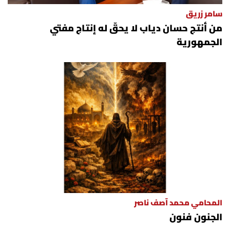
سامر زريق
من أنتج حسان دياب لا يحقّ له إنتاج مفتي
الجمهورية
المحامي محمد آصف ناصر
الجنون فنون