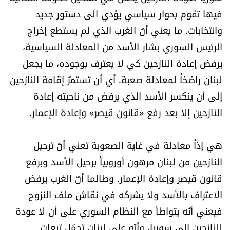
فيها تقوم بحوار سياسي يؤدي الى دستور جديد
وانتخابات. ما يعني أنّ الغرب الذي لم يستطع إخراج
الرئيس السوري بشار الأسد من المعادلة السياسية،
يرفض إعادة النازحين كي لا يعترف بوجوده، ما يجعل
لبنان راضخاً لمعادلة صعبة. أي أن تستمرّ إقامة النازحين
إلى أن ينكسر الأسد الذي يرفض من ناحيته إعادة
النازحين إلا بعد رفع «قانون قيصر» وإعادة الإعمار.
هي إذاً معادلة في غاية الصعوبة تعني أنّ ترحيل
النازحين من لبنان مرهون أوروبياً برحيل الأسد وبرفع
قانون قيصر وإعادة الإعمار. وطالما أنّ الغرب يرفض
الاعتراف بالأسد ولا يشركه في نقاش ملف النزوح
فيعني أنّه يتواطأ مع النظام السوري على أن لا عودة
للنازحين إلى سوريا، وأنّه على لبنان تحمّل تبعات