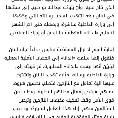
العالم
الذي كان عليه، وأنّ يتوجّه عبدالله بو حبيب إلى ممثّلها
في لبنان بلغة التهديد لسحب رسالته التي وجّهها
الصحافة الإسرائيلية
إلى وزارة الداخلية مباشرة، ويمهله حتى آخر الشهر
لتسليم «الداتا» المتعلقة بالنازحين أو إجراء المقتضى.
ثقافة وفنون
لغاية اليوم لا تزال المفوّضية تمارس خداعاً تجاه لبنان
فصل من كتاب
فتقول إنّها سلّمت «الداتا» إلى الجهات الأمنية المعنية
اقرأ تضحك
ليتبيّن أنّها ليست «الداتا» المطلوبة، ثم تتوجّه إلى
وزارة الداخلية برسالة بمثابة تهديد للبنان وتشترط
كاميرا
عليها آلية تعامل مع النازحين فتطلب تحسين شروط
عملهم وترفض إقفال محالهم التجارية، وتطلب من
سجالات
قوى الأمن وقف تفكيك مخيمات النازحين وترحيل
المخالفين منهم. إزاء هذا التعامل لم يتردّد بو حبيب
صحّة وصحن
بإبلاغ ممثل المفوّضية المقيم في لبنان ايفو فرايسن