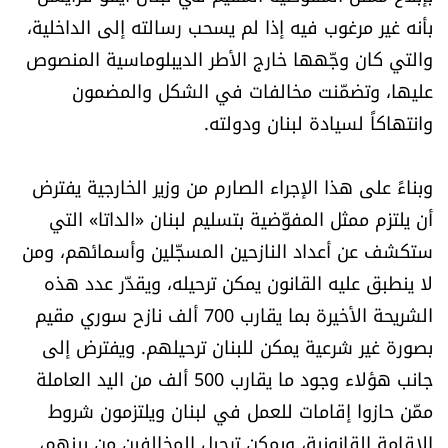
بأنه غير مرغوب فيه إذا لم يسحب رسالته إلى الداخلية،
الرياضة
والتي كان وجّهها خارج الأطر الديبلوماسية المنصوص
منوّعات
عليها، وتضمّنت مخالفات في الشكل والمضمون
وانتهاكاً لسيادة لبنان ودولته.
حظّك اليوم
وبناءً على هذا الإجراء الصارم من وزير الخارجية يفترض
للتاريخ
أن يلتزم ممثل المفوّضية بتسليم لبنان «الداتا» التي
فيديو
ستكشف عن أعداد النازحين المسجّلين وأسمائهم، ومن
لا ينطبق عليه القانون يمكن ترحيله، ويقدّر عدد هذه
الشريحة الأخيرة بما يقارب 700 ألف نازح سوري مقيم
من نحن
بصورة غير شرعية يمكن للبنان ترحيلهم. ويفترض إلى
جانب هؤلاء وجود ما يقارب 500 ألف من اليد العاملة
للتواصل معنا
ممّن حازوا إقامات للعمل في لبنان ويلتزمون شروط
شروط الاستخدام
الإقامة القانونية، ويمكن ترحيل المخالفين من بينهم،