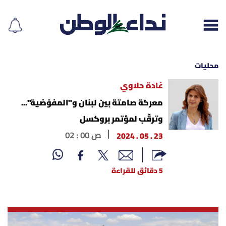
محليات
غادة حلاوي
إقرأ الجريدة
معركة صامتة بين لبنان و"المفوّضية"...
وترقّب لمؤتمر بروكسل
لبنان
23 . 05 . 2024
02 : 00 ص
الغلاف
5 دقائق للقراءة
نداء اليوم
محليات