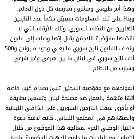
شروط الإشتراك
وهذا أمر طبيعي ومشروع تمارسه كل دول العالم.
وبناءً على تلك المعلومات سيتبيّن حكماً عدد النازحين
الهاربين من النظام السوري. وتلك الأرقام التي لا
Digital solutions by
تقدّمها مفوّضية اللاجئين يقال إنّها وصلت إلى مليون
ونصف المليون نازح سوري ما يعني وجود مليونين و500
ألف نازح سوري في لبنان ما بين شرعي وغير شرعي
وهارب من النظام.
المواجهة مع مفوّضية اللاجئين تُنبئ بصدام كبير، خاصة
أنّها متّهمة بالعمل ضد مصلحة لبنان وتسعى بطريقة
أو بأخرى لإبقاء النازحين السوريين على الأراضي اللبنانية
وانصهارهم في المجتمع اللبناني. كانت لافتة دعوة
«التيار الوطني الحر» لمعالجة هذا الموضوع من خلال
التعاون مع البلديات ما دامت الجهات الحكومية عاجزة