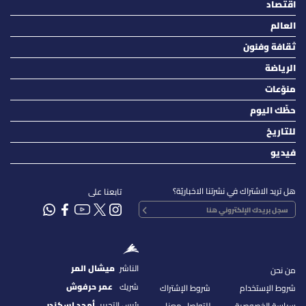
اقتصاد
العالم
ثقافة وفنون
الرياضة
منوّعات
حظّك اليوم
للتاريخ
فيديو
هل تريد الاشتراك في نشرتنا الاخباريّة؟
تابعنا على
الناشر
ميشال المر
من نحن
شريك
عمر حرفوش
شروط الإستخدام
شروط الإشتراك
رئيس التحرير
أمجد اسكندر
سياسة الخصوصية
للتواصل معنا