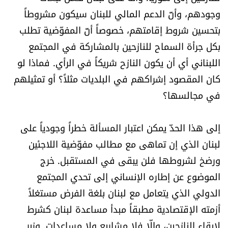
وجودهم، وأنّ الدعم المالي للبنان سيكون مشروطاً
بتحسين شروط إقامتهم، خصوصاً أنّ المفوّضية تطلب
بكل جرأة السماح للنازحين بالمشاركة في المجتمع
اللبناني أي أن يكون النازح شريكاً في الرأي. فماذا لو
كان المقصود إشراكهم في البلديات مثلاً؟ أو تمثيلهم
في مجالسها؟
إلى هذا الحدّ يمكن اعتبار المسألة خطراً وجودياً على
لبنان الذي إن تماهى مع مطالب مفوّضية اللاجئين
ورضخ لشروطها فلن يبقى في المستقبل. خرج
الموضوع عن إطاره الإنساني إلى تحدي المجتمع
الدولي الذي يتعامل مع لبنان بلغة الفرض مستغلاً
أزمته الإقتصادية مطبقاً مبدأ مساعدة لبنان كشرط
لإبقاء النازحين، وإلّا فلا مشاريع ولا مساعدات. وزير