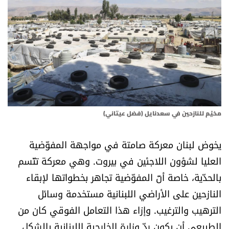
أسرار
متفرقات
نداء القرّاء
خاص الموقع
مخيّم للنازحين في سعدنايل (فضل عيتاني)
كتّابنا
يخوض لبنان معركة صامتة في مواجهة المفوّضية
تحت المجهر
العليا لشؤون اللاجئين في بيروت. وهي معركة تتّسم
بالحدّية، خاصة أنّ المفوّضية تجاهر بخطواتها لإبقاء
آراء
النازحين على الأراضي اللبنانية مستخدمة وسائل
الترهيب والترغيب. وإزاء هذا التعامل الفوقي كان من
اقتصاد
الطبيعي أن يكون ردّ وزارة الخارجية اللبنانية بالشكل