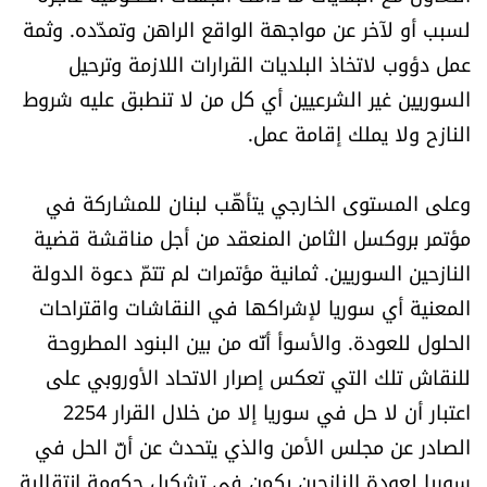
لسبب أو لآخر عن مواجهة الواقع الراهن وتمدّده. وثمة
عمل دؤوب لاتخاذ البلديات القرارات اللازمة وترحيل
السوريين غير الشرعيين أي كل من لا تنطبق عليه شروط
النازح ولا يملك إقامة عمل.
وعلى المستوى الخارجي يتأهّب لبنان للمشاركة في
مؤتمر بروكسل الثامن المنعقد من أجل مناقشة قضية
النازحين السوريين. ثمانية مؤتمرات لم تتمّ دعوة الدولة
المعنية أي سوريا لإشراكها في النقاشات واقتراحات
الحلول للعودة. والأسوأ أنّه من بين البنود المطروحة
للنقاش تلك التي تعكس إصرار الاتحاد الأوروبي على
اعتبار أن لا حل في سوريا إلا من خلال القرار 2254
الصادر عن مجلس الأمن والذي يتحدث عن أنّ الحل في
سوريا لعودة النازحين يكمن في تشكيل حكومة انتقالية