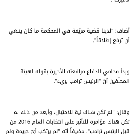
الرياضة
منوّعات
أضاف: "لدينا قضية مزيّفة في المحكمة ما كان ينبغي
أن تُرفع إطلاقاً".
حظّك اليوم
للتاريخ
وبدأ محامي الدفاع مرافعته الأخيرة بقوله لهيئة
فيديو
المحلّفين أنّ "الرئيس ترامب بريء".
من نحن
وقال: "لم تكن هناك نية للاحتيال، وأبعد من ذلك لم
للتواصل معنا
تكن هناك مؤامرة للتأثير على انتخابات العام 2016 من
شروط الاستخدام
قبل الرئيس ترامب"، مضيفاً أنّه "لم يرتكب أيّ جريمة ولم