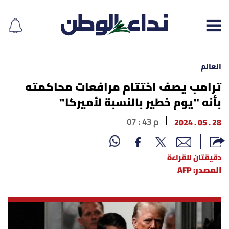
العالم
ترامب يصف اختتام مرافعات محاكمته
بأنه "يوم خطير بالنسبة لأميركا"
إقرأ الجريدة
28 . 05 . 2024
07 : 43 م
لبنان
الغلاف
دقيقتان للقراءة
المصدر: AFP
نداء اليوم
محليات