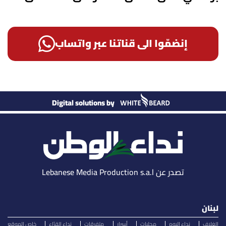
إنضمّوا الى قناتنا عبر واتساب
Digital solutions by
تصدر عن Lebanese Media Production s.a.l
لبنان
الغلاف
نداء اليوم
محليات
أسرار
متفرقات
نداء القرّاء
خاص الموقع