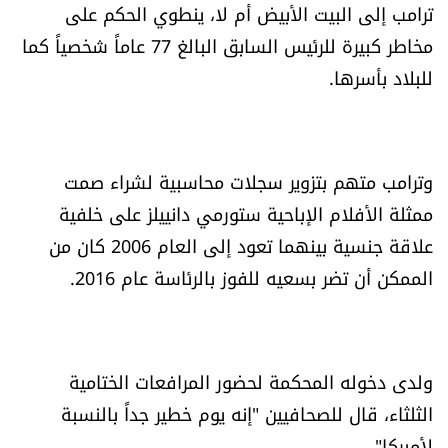
ترامب إلى البيت الأبيض أم لا، ينطوي الحكم على
العالم
مخاطر كبيرة للرئيس السابق البالغ 77 عاماً شخصياً كما
الصحافة الإسرائيلية
للبلاد بأسرها.
ثقافة وفنون
وترامب متهم بتزوير سجلات محاسبية لشراء صمت
فصل من كتاب
ممثلة الأفلام الإباحية ستورمي دانييلز على خلفية
علاقة جنسية بينهما تعود إلى العام 2006 كان من
اقرأ تضحك
الممكن أن تضر بسعيه للفوز بالرئاسة عام 2016.
كاميرا
سجالات
ولدى دخوله المحكمة لحضور المرافعات الختامية
الثلثاء، قال للصحافيين "إنه يوم خطير جداً بالنسبة
صحّة وصحن
لأميركا".