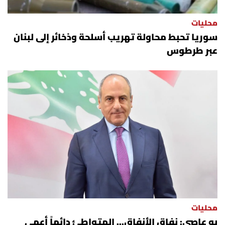
محليات
سوريا تحبط محاولة تهريب أسلحة وذخائر إلى لبنان
عبر طرطوس
محليات
بو عاصي: نفاق الأنفاق... المتواطئ دائماً أعمى