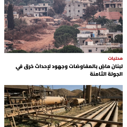
محليات
لبنان ماضٍ بالمفاوضات وجهود لإحداث خرق في
الجولة الثامنة