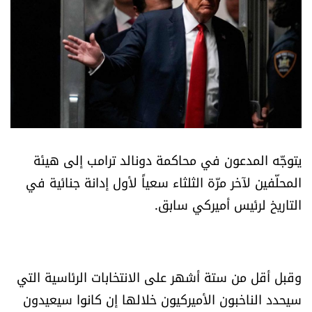
أسرار
متفرقات
نداء القرّاء
خاص الموقع
يتوجّه المدعون في محاكمة دونالد ترامب إلى هيئة
كتّابنا
المحلّفين لآخر مرّة الثلثاء سعياً لأول إدانة جنائية في
التاريخ لرئيس أميركي سابق.
تحت المجهر
آراء
وقبل أقل من ستة أشهر على الانتخابات الرئاسية التي
اقتصاد
سيحدد الناخبون الأميركيون خلالها إن كانوا سيعيدون