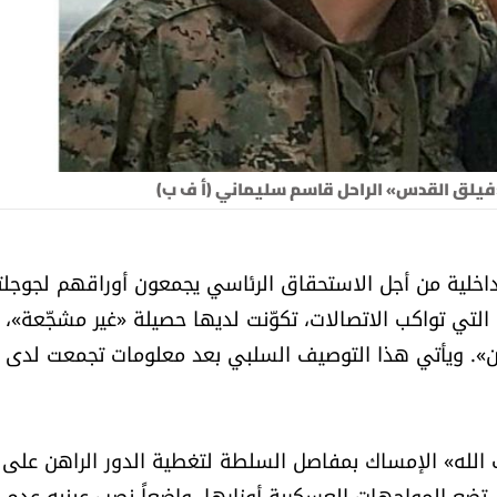
 «فيلق القدس» الراحل قاسم سليماني (أ ف ب)
داخلية من أجل الاستحقاق الرئاسي يجمعون أوراقهم لجوجلت
التي تواكب الاتصالات، تكوّنت لديها حصيلة «غير مشجّعة»،
وطن». ويأتي هذا التوصيف السلبي بعد معلومات تجمعت لدى
ب الله» الإمساك بمفاصل السلطة لتغطية الدور الراهن على
تضع المواجهات العسكرية أوزارها، واضعاً نصب عينيه عدم ت