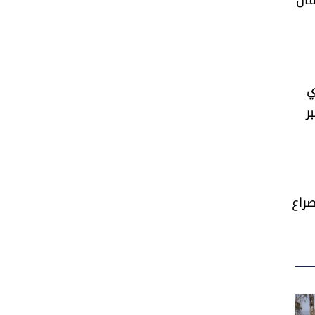
ي
بر
راع