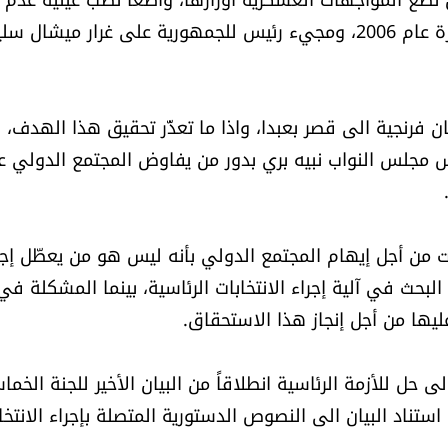
تجربتين غير مشجّعتين، هما: حكومة الرئيس فؤاد السنيورة عام 2006، ومجيء رئيس للجمهورية على غرار ميشا
ان فرنجية الى قصر بعبدا، واذا ما تعذّر تحقيق هذا الهدف،
يس مجلس النواب نبيه بري بدور من يفاوض المجتمع الدولي 
ت من أجل إيهام المجتمع الدولي بأنه ليس هو من يعطّل إجر
 البحث في آلية إجراء الانتخابات الرئاسية، بينما المشكلة في
ليها من أجل إنجاز هذا الاستحقاق.
 حل للأزمة الرئاسية انطلاقاً من البيان الأخير للجنة الخما
ناد البيان الى النصوص الدستورية المتصلة بإجراء الانتخا