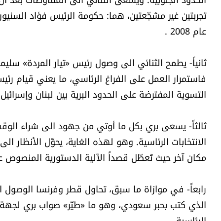
عام 2008 .
ثانياً- يطمح الثنائي الى وصول رئيس «تيار المردة» سليم
فاستمرار العمل على الفراغ الرئاسي، ما يعني قيام رئ
التسوية المفترضة على الحدود البرية بين لبنان وإسرائيل.
ثالثاً- يسعى بري بكل ما أوتي من جهود الى شراء الوق
الانتخابات الرئاسية. وهو لهذه الغاية، يحوّل الأنظار الى
مكان آخر حيث تُعطّل قصداً الآلية الدستورية المنصوص ع
رابعاً- في موازاة ما سبق، تحاول قطر وفرنسا الوصول الى
الذي كتب بحبر سعودي، وهو ما «طيّر» صواب بري لجهة است
الرئاسية.