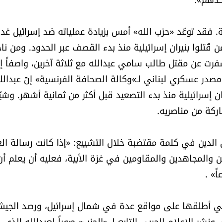
. فقد توعّد «حزب الله» أمس بزيادة عملياته ضد إسرائيل غدا
من قُتلوا بنيران إسرائيلية منذ بدء القصف عبر الحدود. ومن ناح
فرت عن مقتل طالب سامي عبدالله مع ثلاثة آخرين، واصفاً إي
مصدر عسكري لبناني لـ»وكالة الصحافة الفرنسية» إنّ عبدالل
 إسرائيلية منذ بدء التصعيد قبل أكثر من ثمانية أشهر. وشيّ
ركة من مناصريه.
لدين في كلمة مقتضبة خلال التشييع: «إذا كانت رسالة ال
ن والمجاهدين والمقاومين في غزة الأبية، فعليه أن يعلم أن
ً» .
 التي أطلقها على مواقع عدة في شمال إسرائيل، ورصد الجي
اروخية من الجنوب. ونشر الإعلام الحربي التابع لـ «الحزب» صوراً لعبدالله الذي