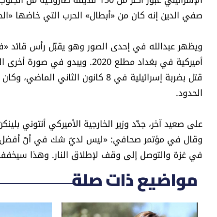
صفي الدين إنه كان من «أبطال» الحرب التي خاضها «الحزب»
ويظهر عبدالله في إحدى الصور وهو يقبّل رأس قائد «ف
أميركية في بغداد مطلع 2020. وي
قتل بضربة إسرائيلية في 8 كانون الثا
الحدود.
على صعيد آخر، جدّد وزير الخارجية الأميركي أنتوني بلين
وقال في مؤتمر صحافي: «ليس لديّ شك في أنّ أفضل ط
في غزة والتوصل إلى وقف لإطلاق النار. وهذا سيخفف ق
مواضيع ذات صلة