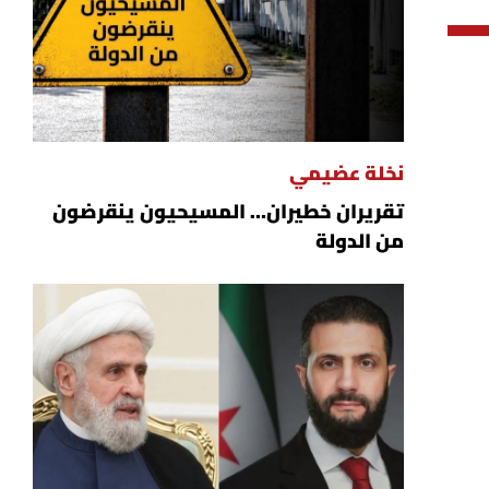
نخلة عضيمي
تقريران خطيران… المسيحيون ينقرضون
من الدولة