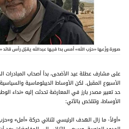
صورة وزّعها «حزب الله» أمس بدا فيها عبدالله يقبّل رأس قائد
على مشارف عطلة عيد الأضحى، بدأ أصحاب المبادرات ال
الأسبوع المقبل. لكن الأوساط الديبلوماسية والسياسية 
حد تعبير مصدر بارز في المعارضة تحدثت إليه «نداء ال
الأوساط، وتتلخص بالآتي:
«أولاً- ما زال الهدف الرئيسي لثنائي حركة «أمل» و»حز
الحدود الجنوبية. ويسعى الثنائي الى المفاوضات بعد أن 