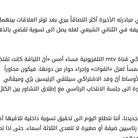
ادرته الأخيرة أكثر التصاقاً ببري بعد توتر العلاقات بينهما،
يفه في الثنائي الشيعي لعله يصل الى تسوية تقضي بالذه
وفي سياق متصل، أبلغت مصادر الحزب التقدمي الاشتراكي قناة mtv التلفزيونية مساء أمس «أنّ اللياقة كانت
حمساً لعزل «القوات» وإجراء حوار من دونها، فيكون محاوراً
أوساط أنّ وفد الاشتراكي سيلتقي الرئيسين برّي وميقاتي
ة الى جلسة الانتخاب الرئاسي مع إطلاق التشاور بين الكتل
ديدنا، أننا نتطلع اليوم الى تحقيق تسوية داخلية تلاقيها أ
ئاسيين ضيقة أو صغيرة لا تتعدى الثلاثة أسماء، حتى اذا تم
حدهم».