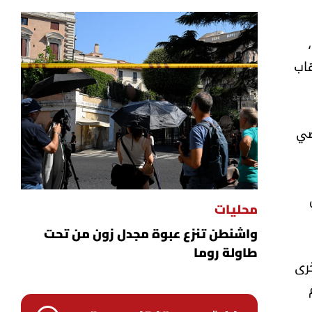
اب
 تقتضي
محليات
واشنطن تنزع عبوة مجدل زون من تحت
طاولة روما
خرى