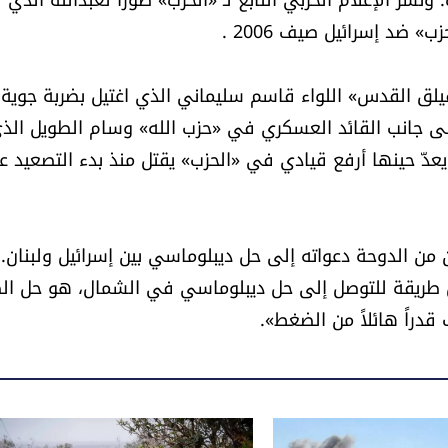
 ضد إسرائيل صيف 2006 .
يلق القدس» اللواء قاسم سليماني الذي اغتيل بضربة جوية
بدو في صورة أخرى الى جانب القائد العسكري في «حزب الله» وسام الطويل الذ
ني الماضي، وكان يعدّ حينها أرفع قيادي في «الحزب» يقتل منذ بدء التصعيد ع
كن من الدوحة دعواته إلى حل ديبلوماسي بين إسرائيل ولبنان.
ريقة للتوصل إلى حل ديبلوماسي في الشمال، هو حل الص
دراً هائلاً من الضغط».