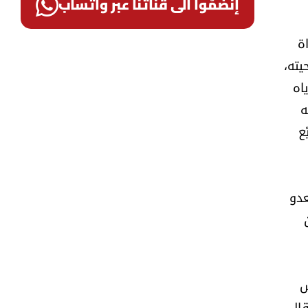
إنضمّوا الى قناتنا عبر واتساب
ة
يته،
اه
ه
ع
عدو
ش
 قال