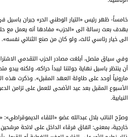
خامساً- ظهر رئيس «التيار الوطني الحر» جبران باسيل في مب
بهدف بعث رسالة الى «الحزب» مفادها أنه يعمل مع حل
الى خيار رئاسي ثالث، ولو كان من صنع الثنائي نفسه».
أن ينتظر باسيل نهاية جولتنا ليبدأ حراكه، ولكنه يبدو مت
مارونياً أوحد على طاولة العهد المقبل». وذكرت هذه ال
الأسبوع المقبل بعد عيد الأضحى للعمل على تزامن الدعو
النيابية.
وصرّح النائب بلال عبدالله عضو «اللقاء الديموقراطي»: «ج
خارجية، بمعنى: اتفاق فرقاء الداخل على لائحة مرشحين ر
ذلك نطرح الأمر على الخارج لتوفير التغطية أو القبول بأ