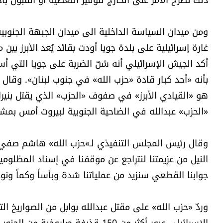
ومن ميدان السياسة الداخلية الى ميدان الجبهة الجنوبية
غارة إسرائيلية على بلدة جويا أودت بقائد يُعد الأبرز بين 
أكد الجيش الإسرائيلي أنه شنّ الضربة على جويا التي أس
بأنه «أحد كبار قادة «حزب الله» في جنوب لبنان». وقال 
هو «القيادي الأبرز» في صفوف «الحزب» الذي يقتل بنيران
«الحزب» عبدالله في الضاحية الجنوبية لبيروت أمس بمشا
وقال رئيس المجلس التنفيذي لـ»حزب الله» هاشم صفي ا
النيل من عزيمتنا لنتراجع عن موقفنا في إسناد المظلومي
جوابنا القطعي سنزيد من عملياتنا شدة وبأساً وكماً ونوعا
وردّ «حزب الله» على مقتل عبدالله بوابل من الصواريخ
الإسرائيلي عبور أكثر من 150 قذيفة ص