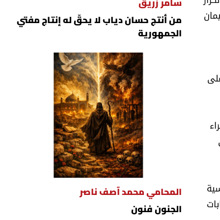
سامر زريق
ل سليمان
من أنتج حسان دياب لا يحقّ له إنتاج مفتي
الجمهورية
على
اء
سية
المحامي محمد آصف ناصر
بات
الجنون فنون