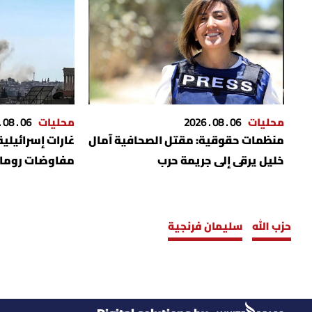
محليات
06 . 08 . 2026
محليات
06 . 08 . 2026
منظمات حقوقية: مقتل الصحافية آمال
غارات إسرائيلية
خليل يرقى إلى جريمة حرب
مفاوضات روما
حزب الله
سليمان فرنجية