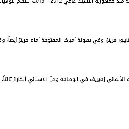
ومع هذا الانتصار أصبحت إيطاليا أول بلد يحافظ على لقبه منذ جمهورية التشيك عامي 2012 – 2013، لتنضم لل
يلور فريتز، وفي بطولة أميركا المفتوحة أمام فريتز أيضاً، و
ألماني زفيريف في الوصافة وحلّ الإسباني ألكاراز ثالثاً.