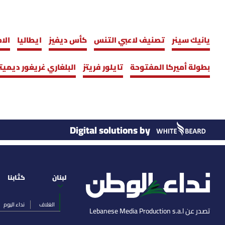
يانيك سينر
تصنيف لاعبي التنس
كأس ديفيز
ايطاليا
الا
بطولة أميركا المفتوحة
تايلور فريتز
البلغاري غريغور ديمي
Digital solutions by
لبنان
كتّابنا
الغلاف
نداء اليوم
تصدر عن Lebanese Media Production s.a.l