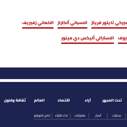
ميركي تايلور فريتز
الاسباني ألكاراز
الالماني زفيريف
تروف
الاسترالي أليكس دي مينور
تحت المجهر
آراء
اقتصاد
العالم
ثقافة وفنون
محليات
أسرار
متفرقات
نداء القرّاء
خاص الموقع