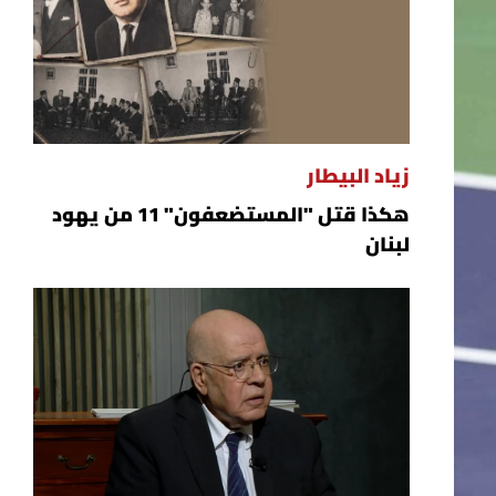
زياد البيطار
هكذا قتل "المستضعفون" 11 من يهود
لبنان