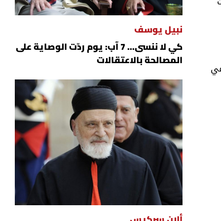
ولايات
نبيل يوسف
كي لا ننسى... 7 آب: يوم ردّت الوصاية على
المصالحة بالاعتقالات
في
ألان سركيس