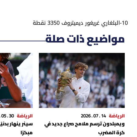
10-البلغاري غريغور ديميتروف 3350 نقطة
مواضيع ذات صلة
الرياضة
14 . 07 . 2026
الرياضة
30 . 05 . 2026
ويمبلدون ترسم ملامح صراع جديد في
سينر ينهار بدني
كرة المضرب
مبكرًا