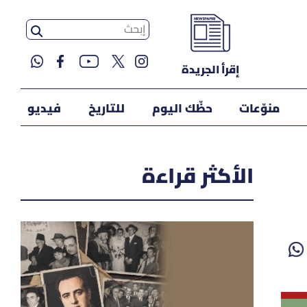
إقرأ الجريدة
منوّعات
حظّك اليوم
للتاريخ
فيديو
الأكثر قراءة