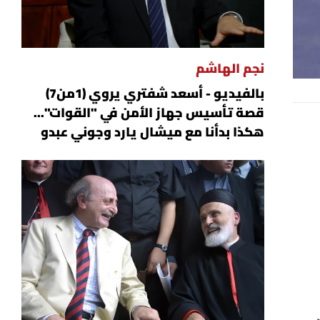
نجم الهاشم
بالفيديو - أسعد شفتري يروي (1من7)
قصة تأسيس جهاز الأمن في "القوات"...
هكذا بدأنا مع ميشال يارد وجوني عبدو