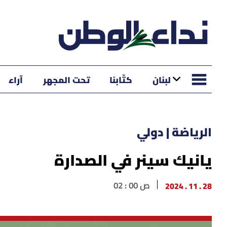
لبنان
كتّابنا
تحت المجهر
آراء
الرياضة | دولي
يانيك سينر في الصدارة
28 . 11 . 2024
02 : 00 ص