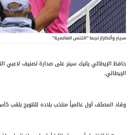
سينر وألكاراز نجما "التنس العالمية"
حافظ الإيطالي يانيك سينر على صدارة تصنيف لاعبي ا
الإيطالي.
وقاد المصنّف أول عالمياً منتخب بلاده للتتويج بلقب كأ