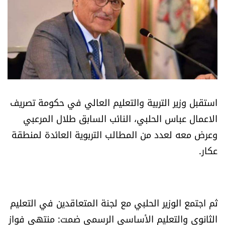
أسرار
متفرقات
نداء القرّاء
خاص الموقع
استقبل وزير التربية والتعليم العالي في حكومة تصريف
الاعمال عباس الحلبي، النائب السابق طلال المرعبي
كتّابنا
وعرض معه لعدد من المطالب التربوية العائدة لمنطقة
عكار.
تحت المجهر
آراء
ثم اجتمع الوزير الحلبي مع لجنة المتعاقدين في التعليم
اقتصاد
الثانوي والتعليم الأساسي الرسمي ضمت: منتهى فواز