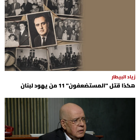
زياد البيطار
هكذا قتل "المستضعفون" 11 من يهود لبنان