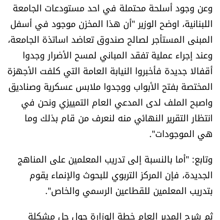
وعن وجود أسلحة محتملة في احد مستودعات الجامعة
اللبنانية، اوضح الوزير "أن هذا المخزن موجود في أسفل
المبنى المستأجر لصالح صندوق تعاضد اساتذة الجامعة،
وعند إجراء عملية تفقد المباني لمسح الأضرار وجدوا
أقفالا جديدة فأخبروا النيابة العامة التي كلفت الأجهزة
المختصة بفتح الأبواب ووجدوا ملابس عسكرية وصناديق
واصبح الملف لدى المدعي العام التمييزي ونحن في
انتظار التقرير النهائي منه لنعرف من قام بذلك وما
هي الموجودات".
وتابع: "أما بالنسبة إلى تدريب المعلمين على المناهج
الجديدة، فإن المركز التربوي للبحوث والإنماء يقوم
بتدريب المعلمين للقطاعين الرسمي والخاص".
ثم شرح المدير العام خطة الوزارة حول حل مشكلة