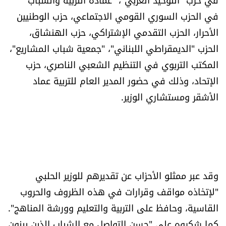
شروط الإشتراك
في الحزب السوري القومي الاجتماعي، حزب الوطنيين
الأحرار، الحزب التقدمي الإشتراكي، حزب الهنشاق،
الحزب "الديمقراطي اللبناني"، "جمعية شباب المشاريع"،
Digital solutions by
المكتب التربوي في التنظيم الشعبي الناصري، حزب
الإتحاد، وذلك في حضور المدير العام للتربية عماد
الأشقر ومستشاري الوزير.
وقد عبر ممثلو الأحزاب عن تقديرهم للوزير الحلبي
"لإتخاذه مواقف وقرارات في هذه الظروف والحروب
القاسية، وحافظ على التربية والتعليم وورشة المناهج".
كما شكروه على "حسن التواصل مع الشباب الذين يبنون