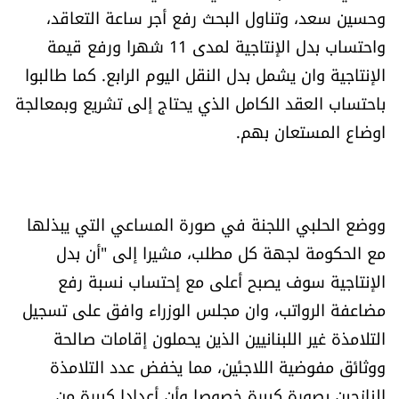
وحسين سعد، وتناول البحث رفع أجر ساعة التعاقد،
العالم
واحتساب بدل الإنتاجية لمدى 11 شهرا ورفع قيمة
الصحافة الإسرائيلية
الإنتاجية وان يشمل بدل النقل اليوم الرابع. كما طالبوا
باحتساب العقد الكامل الذي يحتاج إلى تشريع وبمعالجة
ثقافة وفنون
اوضاع المستعان بهم.
فصل من كتاب
اقرأ تضحك
ووضع الحلبي اللجنة في صورة المساعي التي يبذلها
مع الحكومة لجهة كل مطلب، مشيرا إلى "أن بدل
كاميرا
الإنتاجية سوف يصبح أعلى مع إحتساب نسبة رفع
مضاعفة الرواتب، وان مجلس الوزراء وافق على تسجيل
سجالات
التلامذة غير اللبنانيين الذين يحملون إقامات صالحة
ووثائق مفوضية اللاجئين، مما يخفض عدد التلامذة
صحّة وصحن
النازحين بصورة كبيرة خصوصا وأن أعدادا كبيرة من