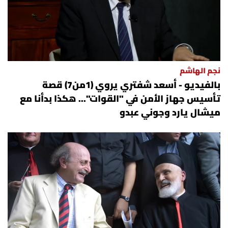
نجم الهاشم
بالفيديو - أسعد شفتري يروي (1من7) قصة
تأسيس جهاز الأمن في "القوات"... هكذا بدأنا مع
ميشال يارد وجوني عبدو