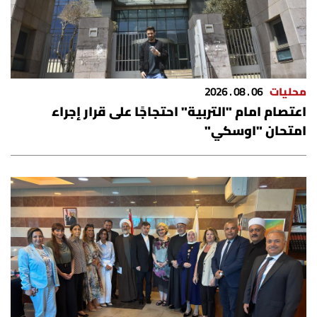
محليات
06 . 08 . 2026
اعتصام امام "التربية" احتجاجًا على قرار إجراء
امتحان "اوسكي"