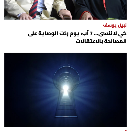
نبيل يوسف
كي لا ننسى... 7 آب: يوم ردّت الوصاية على
المصالحة بالاعتقالات