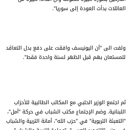
العائلات بدأت العودة إلى سوريا".
الرياضة
منوّعات
حظّك اليوم
ولفت الى "أن اليونيسف وافقت على دفع بدل التعاقد
للتاريخ
للمستعان بهم قبل الظهر لسنة واحدة فقط".
فيديو
من نحن
ثم اجتمع الوزير الحلبي مع المكاتب الطالبية للأحزاب
للتواصل معنا
اللبنانية. وضم الإجتماع مكتب الشباب في حركة "أمل"،
"التعبئة التربوية" في "حزب الله"، أمانة التربية والشباب
شروط الاستخدام
في حزب "التوحيد العربي"، "عمادة التربية والشباب"