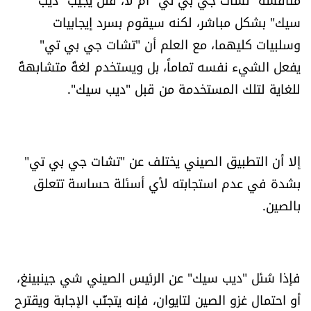
شروط الإشتراك
سيك" بشكل مباشر، لكنه سيقوم بسرد إيجابيات
وسلبيات كليهما، مع العلم أن "تشات جي بي تي"
يفعل الشيء نفسه تماماً، بل ويستخدم لغةً متشابهةً
Digital solutions by
للغاية لتلك المستخدمة من قبل "ديب سيك".
إلا أن التطبيق الصيني يختلف عن "تشات جي بي تي"
بشدة في عدم استجابته لأي أسئلة حساسة تتعلق
بالصين.
فإذا سُئل "ديب سيك" عن الرئيس الصيني شي جينبينغ،
أو احتمال غزو الصين لتايوان، فإنه يتجنَّب الإجابة ويقترح