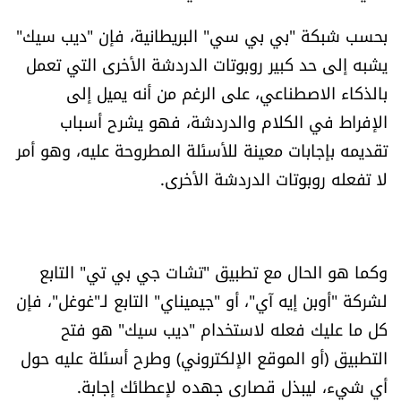
العالم
بحسب شبكة "بي بي سي" البريطانية، فإن "ديب سيك"
يشبه إلى حد كبير روبوتات الدردشة الأخرى التي تعمل
الصحافة الإسرائيلية
بالذكاء الاصطناعي، على الرغم من أنه يميل إلى
الإفراط في الكلام والدردشة، فهو يشرح أسباب
ثقافة وفنون
تقديمه بإجابات معينة للأسئلة المطروحة عليه، وهو أمر
فصل من كتاب
لا تفعله روبوتات الدردشة الأخرى.
اقرأ تضحك
وكما هو الحال مع تطبيق "تشات جي بي تي" التابع
كاميرا
لشركة "أوبن إيه آي"، أو "جيميناي" التابع لـ"غوغل"، فإن
سجالات
كل ما عليك فعله لاستخدام "ديب سيك" هو فتح
التطبيق (أو الموقع الإلكتروني) وطرح أسئلة عليه حول
صحّة وصحن
أي شيء، ليبذل قصارى جهده لإعطائك إجابة.