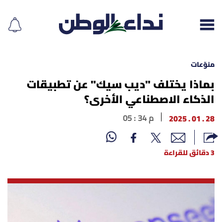
منوّعات
بماذا يختلف "ديب سيك" عن تطبيقات
الذكاء الاصطناعي الأخرى؟
إقرأ الجريدة
28 . 01 . 2025
05 : 34 م
لبنان
الغلاف
3 دقائق للقراءة
نداء اليوم
محليات