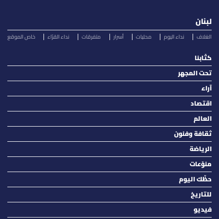
لبنان
الغلاف
نداء اليوم
محليات
أسرار
متفرقات
نداء القرّاء
خاص الموقع
كتّابنا
تحت المجهر
آراء
اقتصاد
العالم
ثقافة وفنون
الرياضة
منوّعات
حظّك اليوم
للتاريخ
فيديو