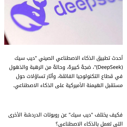
أسرار
متفرقات
نداء القرّاء
خاص الموقع
أحدث تطبيق الذكاء الاصطناعي الصيني "ديب سيك
(DeepSeek)"، ضجةً كبيرةً، وحالةً من الرهبة والذهول
كتّابنا
في قطاع التكنولوجيا الفائقة، وأثار تساؤلات حول
مستقبل الهيمنة الأميركية على الذكاء الاصطناعي.
تحت المجهر
آراء
فكيف يختلف "ديب سيك" عن روبوتات الدردشة الأخرى
اقتصاد
التي تعمل بالذكاء الاصطناعي؟