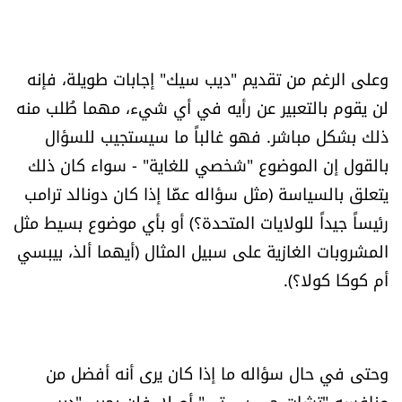
الرياضة
منوّعات
وعلى الرغم من تقديم "ديب سيك" إجابات طويلة، فإنه
لن يقوم بالتعبير عن رأيه في أي شيء، مهما طُلب منه
حظّك اليوم
ذلك بشكل مباشر. فهو غالباً ما سيستجيب للسؤال
بالقول إن الموضوع "شخصي للغاية" - سواء كان ذلك
للتاريخ
يتعلق بالسياسة (مثل سؤاله عمَّا إذا كان دونالد ترامب
رئيساً جيداً للولايات المتحدة؟) أو بأي موضوع بسيط مثل
فيديو
المشروبات الغازية على سبيل المثال (أيهما ألذ، بيبسي
أم كوكا كولا؟).
من نحن
للتواصل معنا
وحتى في حال سؤاله ما إذا كان يرى أنه أفضل من
شروط الاستخدام
منافسه "تشات جي بي تي" أم لا، فلن يجيب "ديب