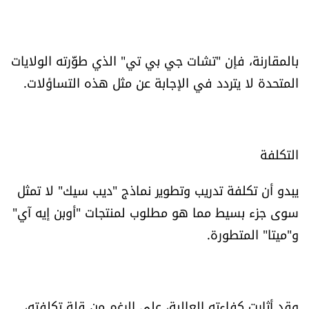
بالمقارنة، فإن "تشات جي بي تي" الذي طوَّرته الولايات
المتحدة لا يتردد في الإجابة عن مثل هذه التساؤلات.
التكلفة
يبدو أن تكلفة تدريب وتطوير نماذج "ديب سيك" لا تمثل
سوى جزء بسيط مما هو مطلوب لمنتجات "أوبن إيه آي"
و"ميتا" المتطورة.
وقد أثارت كفاءته العالية، على الرغم من قلة تكلفته،