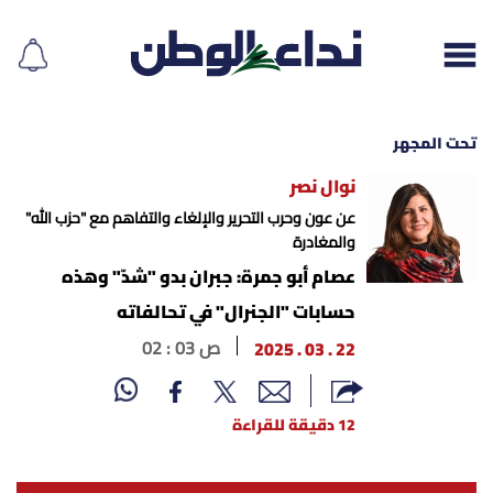
تحت المجهر
نوال نصر
إقرأ الجريدة
عن عون وحرب التحرير والإلغاء والتفاهم مع "حزب الله"
والمغادرة
لبنان
عصام أبو جمرة: جبران بدو "شدّ" وهذه
حسابات "الجنرال" في تحالفاته
الغلاف
22 . 03 . 2025
02 : 03 ص
نداء اليوم
12 دقيقة للقراءة
محليات