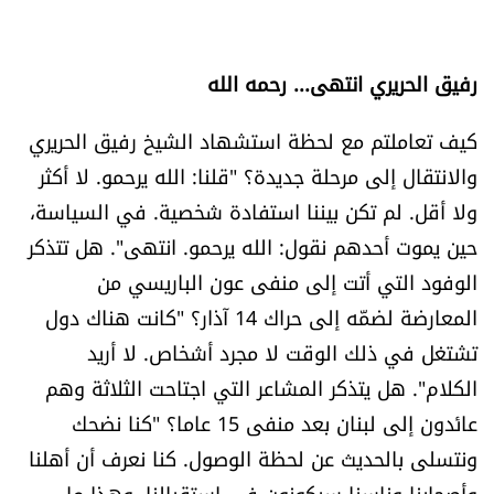
رفيق الحريري انتهى... رحمه الله
كيف تعاملتم مع لحظة استشهاد الشيخ رفيق الحريري
والانتقال إلى مرحلة جديدة؟ "قلنا: الله يرحمو. لا أكثر
ولا أقل. لم تكن بيننا استفادة شخصية. في السياسة،
حين يموت أحدهم نقول: الله يرحمو. انتهى". هل تتذكر
الوفود التي أتت إلى منفى عون الباريسي من
المعارضة لضمّه إلى حراك 14 آذار؟ "كانت هناك دول
تشتغل في ذلك الوقت لا مجرد أشخاص. لا أريد
الكلام". هل يتذكر المشاعر التي اجتاحت الثلاثة وهم
عائدون إلى لبنان بعد منفى 15 عاما؟ "كنا نضحك
ونتسلى بالحديث عن لحظة الوصول. كنا نعرف أن أهلنا
وأصحابنا وناسنا سيكونون في استقبالنا. وهذا ما