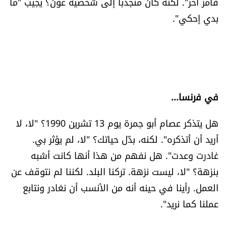
فأمر آخر". لكنه كان منجذباً إلى شخصية عون؟ يجيب "ما
بدي إحكي".
في فرنسا...
هل يتذكر عصام أبو جمرة يوم 13 تشرين 1990؟ "لا، لا
أريد أن أتذكره". لكنه، بدّل حياتك؟ "لا، لم يؤثر بي.
غادرت وعدت". هل نفهم من هذا أنها كانت أشبه
بنزهة؟ "لا، ليست نزهة. تركنا البلد. لكننا لم نتوقف عن
العمل. رأينا في حينه أنه من الأنسب أن نغادر ونتابع
عملنا كما نريد".