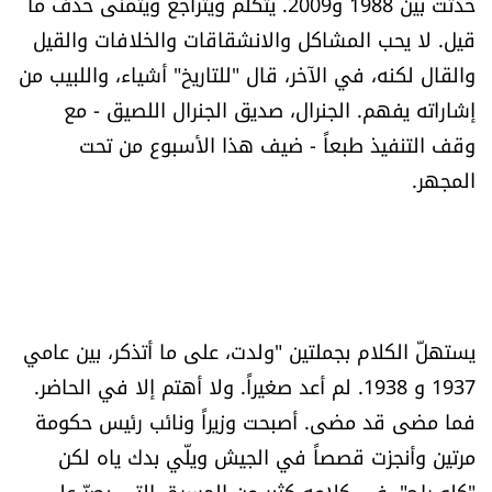
حدثت بين 1988 و2009. يتكلم ويتراجع ويتمنى حذف ما
العالم
قيل. لا يحب المشاكل والانشقاقات والخلافات والقيل
والقال لكنه، في الآخر، قال "للتاريخ" أشياء، واللبيب من
الصحافة الإسرائيلية
إشاراته يفهم. الجنرال، صديق الجنرال اللصيق - مع
وقف التنفيذ طبعاً - ضيف هذا الأسبوع من تحت
ثقافة وفنون
المجهر.
فصل من كتاب
اقرأ تضحك
كاميرا
يستهلّ الكلام بجملتين "ولدت، على ما أتذكر، بين عامي
1937 و 1938. لم أعد صغيراً. ولا أهتم إلا في الحاضر.
سجالات
فما مضى قد مضى. أصبحت وزيراً ونائب رئيس حكومة
صحّة وصحن
مرتين وأنجزت قصصاً في الجيش ويلّي بدك ياه لكن
"كلو راح". في كلامه كثير من الحسرة، التي يصرّ على