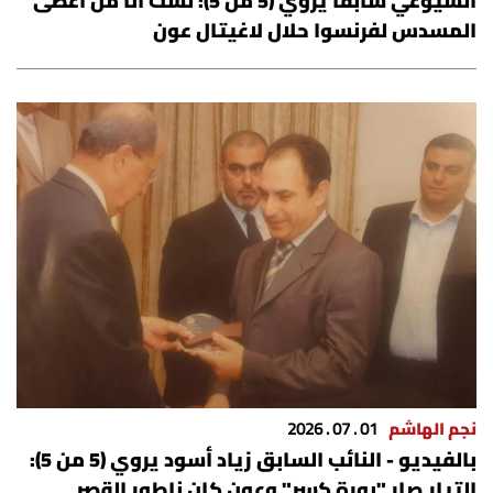
الشيوعي سابقًا يروي (5 من 5): لست أنا من أعطى
المسدس لفرنسوا حلال لاغيتال عون
نجم الهاشم
01 . 07 . 2026
بالفيديو - النائب السابق زياد أسود يروي (5 من 5):
التيار صار "بورة كسر" وعون كان ناطور القصر