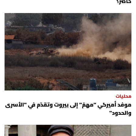
حاضر؟
محليات
موفد أميركي "مهمّ" إلى بيروت وتقدّم في "الأسرى
والحدود"