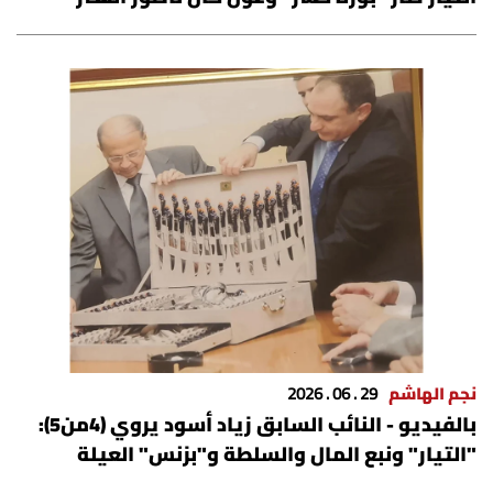
نجم الهاشم
29 . 06 . 2026
بالفيديو - النائب السابق زياد أسود يروي (4من5):
"التيار" ونبع المال والسلطة و"بزنس" العيلة