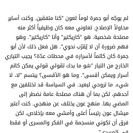
لم يوجّه أبو جمرة لوماً لعون "كنا متفقين. وكنت أساير
محاولاً الإصلاح. تعاوني معه كان وظيفياً أكثر منه
مصلحة شخصية. هو "كاريكتير" وأنا "كاريكتير". وهو
فهم ضرورة أن لا يُقرّب نحوي". هل فعل ذلك لأن أبو
جمرة كان كاتماً لأسراره في محطات عدّة؟ يجيب التياري
الخارج من التيار "شو ما بدك تقولي قولي يمكن كاتم
أسرار ويمكن أقسى". وما هو الأقسى؟ يبتسم "لا، لا
شيء. ما تروحي لبعيد. في السياسة قد تختلفين مع
أحدهم، لكن بما أن هناك مصلحة عامة نضطر إلى
المضي بها. منهج عون يختلف عن منهجي. كنت أعتبر
ميشال عون رئيساً أعلى وأمشي معه بإخلاص، لكن
فرق أن تكوني منسجمة في الفكر والمسرى أو فقط
في المسرى".