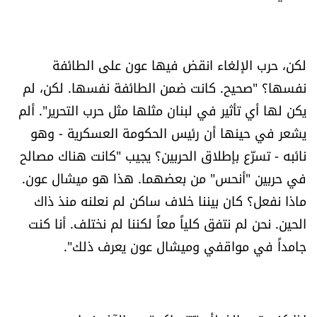
لكن، حرب الإلغاء انقض فيها عون على الطائفة
نفسها؟ "صحيح. كانت ضمن الطائفة نفسها. لكن، لم
يكن لها أي تأثير في لبنان مثلها مثل حرب التحرير". ألم
يشعر في حينها أن رئيس الحكومة العسكرية - وهو
نائبه - تسرّع بإطلاق الحربين؟ يجيب "كانت هناك مصالح
في حربين "أنحس" من بعضهما. هذا هو ميشال عون.
ماذا نفعل؟ كان بيننا خلاف ساكن لم نعلنه منذ ذاك
الحين. نحن لم نتفق كلياً معاً لكننا لم نختلف. أنا كنت
جامداً في مواقفي وميشال عون يعرف ذلك".