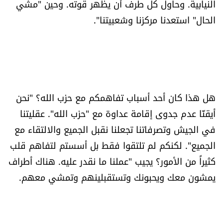
النيابية. وحاول كل طرف أن يظهر قوته. وحين "مشي
الحال" استعدنا مركزنا وشعبيتنا".
هل هذا كان أحد أسباب تفاهمكم مع حزب الله؟ "نحن
أيقنّا عدم جدوى إقامة عداوة مع "حزب الله". عقليتنا
في الجيش وتصرفاتنا تجعلنا نقبل الجميع والالتقاء مع
الجميع". لكنكم لم تلتقوا فقط بل أسستم لتفاهم قلب
كثيراً من الأمور؟ يجيب "عملنا ما نقدر عليه. هناك أطراف
يمشون معك ويحبونك وتستقبلينهم وتمشي معهم.