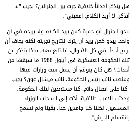
هل يتذكر أحداثاً خلافية جرت بين الجنرالين؟ يجيب "لا
أتذكر. لا أريد الكلام. إعفيني".
يبدو الجنرال أبو جمرة كمن يريد الكلام ولا يريده في آن
واحد. يبدو كمن يريد أن يترك للتاريخ تجربته لكنه يخاف أن
يزعج أحداً. في كل الأحوال، فلنتابع معه. ماذا يتذكر عن
تلك الحكومة العسكرية في أيلول 1988 ما سبقها من
أحداث؟ هل كان يتوقع أن يحمل ست وزارات فيها
ومنصب نائب رئيس الحكومة، نائب ميشال عون؟ يجيب
"كنا على اتصال دائم. كنا مستعدين لتلك الحكومة.
وحدثت ألاعيب طائفية، أدّت إلى انسحاب الوزراء
المسلمين، لكننا كنا جامدين جداً. بقينا ولم نسمح
بانقسام الجيش".