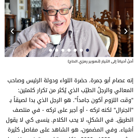
أسرار
متفرقات
نداء القرّاء
خاص الموقع
أحنّ أحياناً إلى التيار (تصوير رمزي الحاج)
الث
كتّابنا
إنه عصام أبو جمرة. حضرة اللواء ودولة الرئيس وصاحب
المعالي والرجلُ الطيّب الذي يُكثر من تكرار كلمتين:
تحت المجهر
"وقت اللزوم أكون جامداً". هو الرجل الذي بدا لصيقاً بـ
"الجنرال" لكنه تركه - أو أجبر على تركه - في منتصف
آراء
الطريق. في الشكلِ، لا يحب الكلام. ينسى كي لا يقول
اقتصاد
أشياء. وفي المضمون، هو الشاهد على مفاصل كثيرة