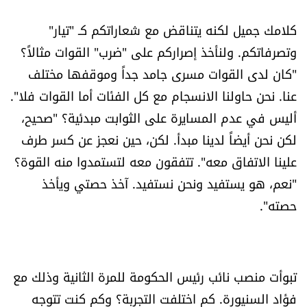
كلامك جميل لكنه يتناقض مع شعاراتكم كـ "تيار"
وتصرفاتكم. ولنأخذ إصراركم على "ضرب" القوات مثالاً؟
"كان لدى القوات مسرى جامد جداً وموقفها مختلف
عنا. نحن حاولنا الانسجام مع كل الفئات أما القوات فلا".
أليس في عدم المسايرة على الثوابت مبدئية؟ "صحيح،
لكن نحن أيضاً لدينا مبدأ. لكن، حين نعجز عن كسر طرف
علينا الاتفاق معه". تتفقون معه لتستمدوا منه القوة؟
"نعم، هو يستفيد ونحن نستفيد. آخذ حصتي ويأخذ
حصته".
تبوأت منصب نائب رئيس الحكومة للمرة الثانية وذلك مع
فؤاد السنيورة. كم اختلفت التجربة؟ وكم كنت تتوجه