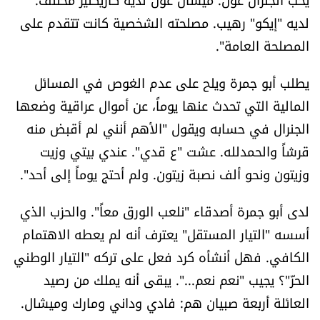
لديه "إيكو" رهيب. مصلحته الشخصية كانت تتقدم على
المصلحة العامة".
يطلب أبو جمرة ويلح على عدم الغوص في المسائل
المالية التي تحدث عنها يوماً، عن أموال عراقية وضعها
الجنرال في حسابه ويقول "الأهم أنني لم أقبض منه
قرشاً والحمدلله. عشت "ع قدي". عندي بيتي وزيت
وزيتون ونحو ألف نصبة زيتون. ولم أحتج يوماً إلى أحد".
لدى أبو جمرة أصدقاء "نلعب الورق معاً". والحزب الذي
أسسه "التيار المستقل" يعترف أنه لم يعطه الاهتمام
الكافي. فهل أنشأه كرد فعل على تركه "التيار الوطني
الحرّ"؟ يجيب "نعم نعم...". يبقى أنه يملك من رصيد
العائلة أربعة صبيان هم: فادي وداني ومارك وميشال.