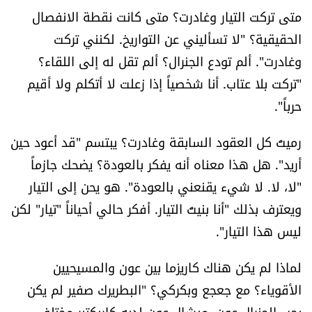
متى تركت التيار وغادرت؟ متى كانت نقطة الانفصال
الحقيقية؟ "لا تسأليني عن التواريخ. لكنني تركت
وغادرت". ألم تودع الجنرال؟ ألم تقل له إلى اللقاء؟
"تركت بلا عتاب. أنا شخصياً إذا زعلت لا أتكلم ولا أقيم
حرباً".
رميتُ كل العقود السابقة وغادرت؟ يبتسم "قد أعود حين
أريد". هل هذا معناه أنه يفكر بالعودة؟ يضحك جازماً
"لا، لا. لا شيء يقنعني بالعودة". هو يحن إلى التيار
ويعترف بذلك "أنا بنيتُ التيار. أفكر حالي أحياناً "تيار" لكن
ليس هذا التيار".
لماذا لم يكن هناك كاريزما بين عون والمسيحيين
الأقوياء؟ مع جعجع وبكركي؟ "البطريرك صفير لم يكن
يحب الجنرال عون. ميشال عون لديه كاريكتير مختلف.