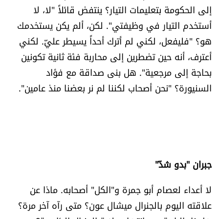
إلى الحكومة بتعليمات التيار؟ ينتفض قائلاً "لا، لا
أستخدم التيار في وظيفتي". لكن، ألم يكن يستخدمك
هو؟ "فليفعل، لكني لم أترك أحداً يسيطر عليّ. لكني
أعترف، أنه حين تضطرين إلى محاربة فئة ثانية تكونين
بحاجة إلى مرجعية". هل بنى صداقة مع فؤاد
السنيورة؟ "نحن أصحاب لكننا لم نر بعضنا منذ عامين".
جبران "بدو شدّ"
لا أعداء لعصام أبو جمرة و"الكل" أصحابه. ماذا عن
علاقته اليوم بالجنرال ميشال عون؟ متى رآه آخر مرة؟