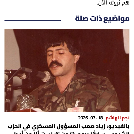
هم ثروته الآن.
مواضيع ذات صلة
نجم الهاشم
18 . 07 . 2026
بالفيديو: زياد صعب المسؤول العسكري في الحزب