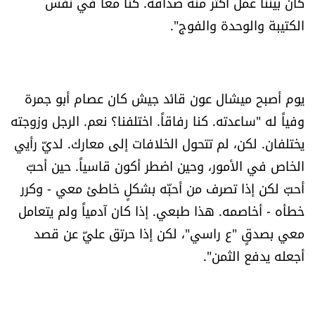
كان بيننا عمل أكثر منه صداقة. كنا معاً في نفس
الكتيبة والوحدة والفوج".
يوم أصبح ميشال عون قائد جيش كان عصام أبو جمرة
وفياً له "ساعدته. كنا رفاقاً. اختلفنا؟ نعم. الرجل وزوجته
يختلفان. لكن، لم تتحول الخلافات إلى معارك. لديّ رأيي
الخاص في الأمور، وحين اضطر أكون قاسياً. حين أحبّ
أحبّ لكن إذا تصرف من أحبّه بشكلٍ خاطئ معي - وكرر
خطأه - أخاصمه. هذا طبعي. إذا كان آدمياً ولم يتعامل
معي بصدقٍ "ع راسي"، لكن إذا حرتق عليّ عن قصد
أجعله يدفع الثمن".