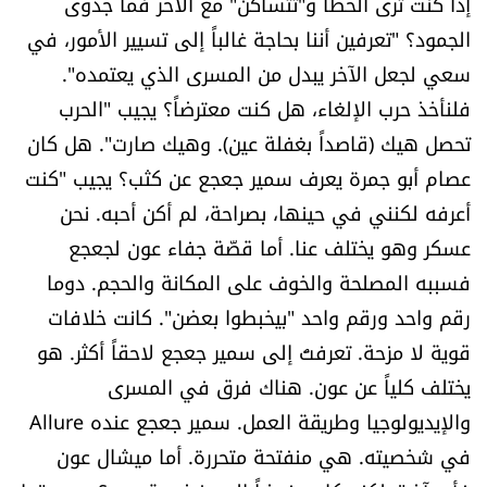
إذا كنت ترى الخطأ و"تتساكن" مع الآخر فما جدوى
الجمود؟ "تعرفين أننا بحاجة غالباً إلى تسيير الأمور، في
سعي لجعل الآخر يبدل من المسرى الذي يعتمده".
فلنأخذ حرب الإلغاء، هل كنت معترضاً؟ يجيب "الحرب
تحصل هيك (قاصداً بغفلة عين). وهيك صارت". هل كان
عصام أبو جمرة يعرف سمير جعجع عن كثب؟ يجيب "كنت
أعرفه لكنني في حينها، بصراحة، لم أكن أحبه. نحن
عسكر وهو يختلف عنا. أما قصّة جفاء عون لجعجع
فسببه المصلحة والخوف على المكانة والحجم. دوما
رقم واحد ورقم واحد "بيخبطوا بعضن". كانت خلافات
قوية لا مزحة. تعرفتُ إلى سمير جعجع لاحقاً أكثر. هو
يختلف كلياً عن عون. هناك فرق في المسرى
والإيديولوجيا وطريقة العمل. سمير جعجع عنده Allure
في شخصيته. هي منفتحة متحررة. أما ميشال عون