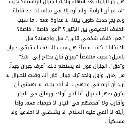
هل زار الرابية بعد انتهاء ولاية الجنرال الرئاسية؟ يجيب
"لا، لم أزر الرابية، ولم أره إلا في مناسبات جد قليلة،
ولم يجرِ حديث طويل بيننا. لا عداوة معه". ما سبب
الخلاف الحقيقي بين الإثنين؟ "أمور خاصة". خاصة؟
"نعم، خلاف شخصي قاسٍ". هل واجهته؟ هل
الانتخابات كانت سبباً؟ هل سبب الخلاف الحقيقي جبران
باسيل؟ يجيب منتفضاً "جبران كان يحتاج إلى "شدّ"
و"دقّ". الجنرال عون لم يستطع ذلك. أعرف جبران جيداً.
من زمان. وأول واحد ترك جبران كان أنا. وقلت للجنرال لا
أريد أن أراه في وجهي... لا أحد يحبه. لا يهمني أن
يكون صهر الجنرال. أنا لدي أولاد ورفاق في التيار
وأقارب ولا أقحمهم في التيار. لا كيمياء معه. وإذا
رأيته لا ألقي عليه السلام. لا يشبهني لا اخلاقياً ولا
مسلكياً".