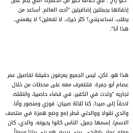
الرياضة
إخفائها بجملتين إضافيتين "أحبّ العالم. أساعد من
يطلب. تساعدينني؟ كتّر خيرك. لا تفعلين؟ لا يهمني.
منوّعات
هذا أنا".
حظّك اليوم
للتاريخ
فيديو
هذا هو. لكن، ليس الجميع يعرفون حقيقة تفاصيل عمر
عصام أبو جمرة. فلنتعرف معه على محطات من خلال
تجاربه "ولدت في الكفير، في قضاء حاصبيا، وانتقلتُ
من نحن
لاحقاً إلى صيدا. كنا ثلاثة صبيان: فوزي ومنصور وأنا.
والدي نقولا ووالدتي قطر (مع وضع همزة في منتصف
للتواصل معنا
الاسم). إسمها جميل. الناس كانوا يحبونه. والدي، كان
شروط الاستخدام
معلم عمار. باطنجي. يبني بيديه. هو بنى بيتنا وبيوتاً