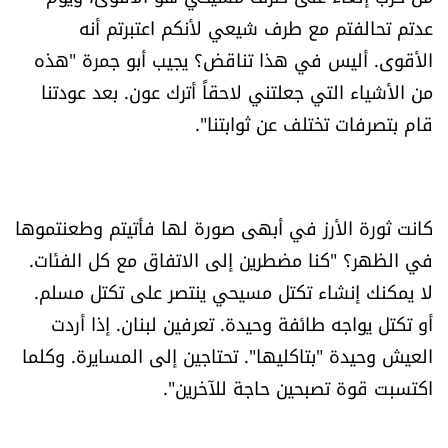
عدتم تحالفتم مع طرف شيعي لأنكم اعتبرتم أنه
الأقوى. أليس في هذا تناقض؟ يجيب أبو جمرة "هذه
من الأشياء التي جعلتني لاحقاً أترك عون. بعد عودتنا
قام بتصرفات تختلف عن ثوابتنا".
كانت ثورة الأرز في أبهى صورة لها فأتيتم وطعنتموها
في الظهر؟ "كنا مضطرين إلى الاتفاق مع كل الفئات.
لا يمكنك إنشاء تكتل مسيحي ينتصر على تكتل مسلم.
أو تكتل يواجه طائفة وحيدة. تعرفين لبنان. إذا أردت
العيش وحيدة "بتاكليها". تحتاجين إلى المسايرة. وكلما
اكتسبت قوة تصبحين حاجة للآخرين".