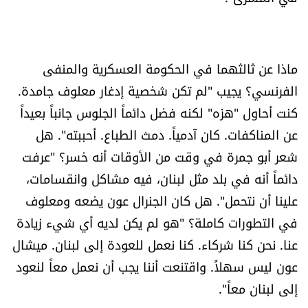
ماذا عن ثالثهما في الحكومة العسكرية والمنفى
الفرنسي؟ يجيب "لم تكن شخصية إدغار معلوف جامدة.
كنت أحاول "هزه" لكنه فضل دائماً الجلوس جانباً بعيداً
عن المناكفات. كان آدمياً. دمث الطباع. أحببته". هل
شعر أبو جمرة في وقت من الأوقات أنه خسر؟ "عرفت
دائماً أنه في بلد مثل لبنان، فيه مشاكل وانقسامات،
علينا أن نتحمل". هل كان الجنرال عون يضعه ومعلوف
في التطورات كاملة؟ "هو لم يكن لديه أي شيء زيادة
عنا. نحن كنا شركاء. كنا نعمل للعودة إلى لبنان. ميشال
عون ليس سهلاً. واقتنعت أننا يجب أن نعمل معاً لنعود
إلى لبنان معاً".