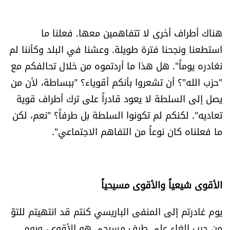
هناك أطراف أخرى لا تتفاهمين معها. فعلنا ما
استطعنا ونجحنا فترة طويلة. وعشنا في البلد وكأننا لم
نغادره يوماً". هل هذا ما أردتموه من خلال تحالفكم مع
"حزب الله"؟ أن تشعروا بأنكم أقوياء؟ "ببساطة، لأن من
يصل إلى السلطة لا يعود قادراً على ترك أطراف قوية
تعاديه". لكنكم لم تكونوا السلطة بل طرفاً؟ "نعم، لكن
ما فعلناه كان نوعاً من التفاهم الاجتماعي".
الأقوى شيعياً والأقوى مسيحياً
يوم غادرتم إلى المنفى الباريسي كنتم قد انتهيتم للتوّ
من حرب إلغاء على طرف مسيحي هو الأقوى، ويوم