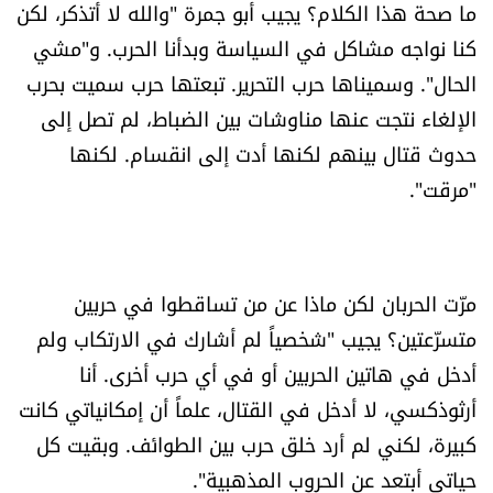
ما صحة هذا الكلام؟ يجيب أبو جمرة "والله لا أتذكر، لكن
كنا نواجه مشاكل في السياسة وبدأنا الحرب. و"مشي
الحال". وسميناها حرب التحرير. تبعتها حرب سميت بحرب
الإلغاء نتجت عنها مناوشات بين الضباط، لم تصل إلى
حدوث قتال بينهم لكنها أدت إلى انقسام. لكنها
"مرقت".
مرّت الحربان لكن ماذا عن من تساقطوا في حربين
متسرّعتين؟ يجيب "شخصياً لم أشارك في الارتكاب ولم
أدخل في هاتين الحربين أو في أي حرب أخرى. أنا
أرثوذكسي، لا أدخل في القتال، علماً أن إمكانياتي كانت
كبيرة، لكني لم أرد خلق حرب بين الطوائف. وبقيت كل
حياتي أبتعد عن الحروب المذهبية".