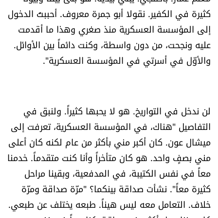
شروط الإشتراك
كثيرة في الكفير. نقولا أبو جمرة معروف. أحببتُ الدخول
إلى المؤسسة العسكرية منذ صغري وهذا ما أقدمت
عليه ونجحت، من دون واسطة، وكنت دائماً بين الأوائل.
Digital solutions by
والأوّل في أسرتي في المؤسسة العسكرية".
لن ندخل في التواريخ. هو لا يحبها كثيراً. ولنبق في
التفاصيل "هناك، في المؤسسة العسكرية، تعرفت إلى
ميشال عون. كان أكبر مني بأكثر من عام لكنه كان أعلى
مني بصفٍ واحد. هو كان متأخراً وأنا كنت متقدماً. خدمنا
معاً في نفس الكتيبة، في المدفعية، وبقينا مراحل
كثيرة معاً". نشأت صداقة بينكما؟ "مرّة صداقة ومرّة
خلاف. التعامل معه ليس هيناً. طبعه يختلف عن طبعي.