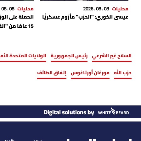
محليات
08 . 08 . 2026
محليات
08 . 08 . 2026
عيسى الخوري: "الحزب" مأزوم عسكريًّا
الحملة على ال
15 عامًا من "الفشل في قطاع الطاقة"
السلاح غير الشرعي
رئيس الجمهورية
الولايات المتحدة الأم
حزب الله
مورغان أورتاغوس
إتفاق الطائف
Digital solutions by