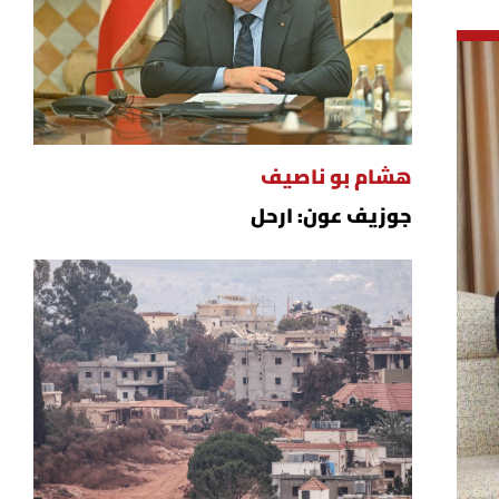
هشام بو ناصيف
جوزيف عون: ارحل