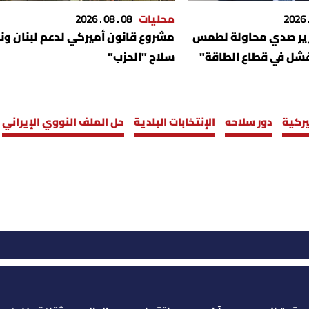
محليات
08 . 08 . 2026
وزير صدي محاولة لطمس
مشروع قانون أميركي لدعم لبنان ونز
سلاح "الحزب"
يركية
دور سلاحه
الإنتخابات البلدية
حل الملف النووي الإيراني