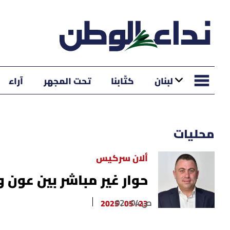
لبنان
كتّابنا
تحت المجهر
آراء
محليات
ألان سركيس
حوار غير مباشر بين عون و 
02 : 04 ص
23 . 05 . 2025