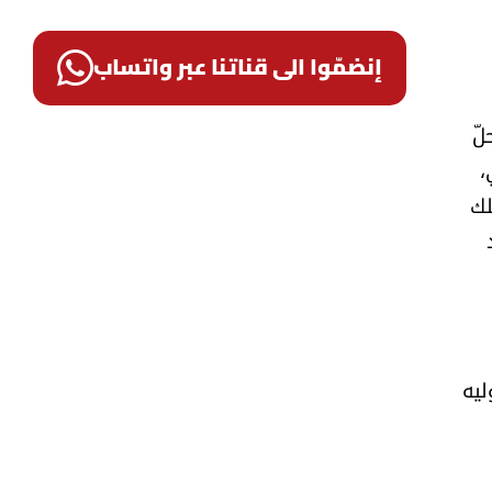
إنضمّوا الى قناتنا عبر واتساب
لّ
،
لك
ليه