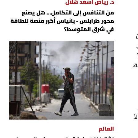
د. رياض أسعد هلال
من التنافس إلى التكامل... هل يصنع
محور طرابلس - بانياس أكبر منصة للطاقة
في شرق المتوسط؟
ة،
ً
العالم