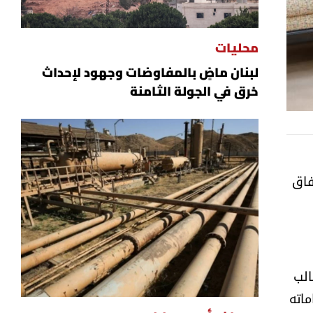
محليات
لبنان ماضٍ بالمفاوضات وجهود لإحداث
خرق في الجولة الثامنة
فاق
الب
ماته