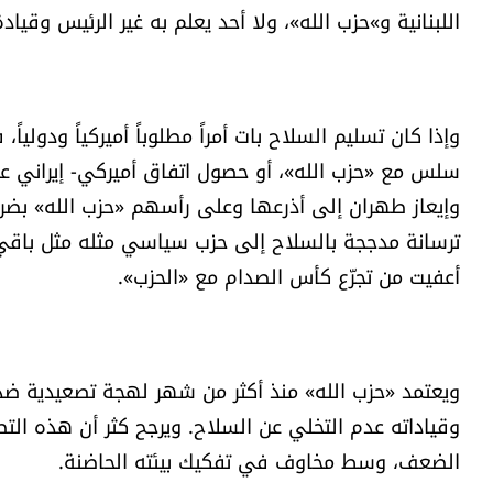
اللبنانية و»حزب الله»، ولا أحد يعلم به غير الرئيس وقياد
وإذا كان تسليم السلاح بات أمراً مطلوباً أميركياً ودولي
سلس مع «حزب الله»، أو حصول اتفاق أميركي- إيراني ع
وإيعاز طهران إلى أذرعها وعلى رأسهم «حزب الله» بضر
ترسانة مدججة بالسلاح إلى حزب سياسي مثله مثل باقي ا
أعفيت من تجرّع كأس الصدام مع «الحزب».
ويعتمد «حزب الله» منذ أكثر من شهر لهجة تصعيدية ضد
وقياداته عدم التخلي عن السلاح. ويرجح كثر أن هذه ال
الضعف، وسط مخاوف في تفكيك بيئته الحاضنة.