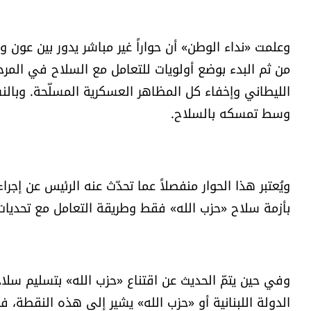
وعلمت «نداء الوطن» أن حواراً غير مباشر يدور بين عون و»
من ثم البدء بوضع أولويات للتعامل مع السلاح في المرحل
الليطاني وإخفاء كل المظاهر العسكرية المسلّحة. وبالنس
وسط تمسكه بالسلاح.
ويُعتبر هذا الحوار منفصلاً عما تحدّث عنه الرئيس عن إجرا
بأزمة سلاح «حزب الله» فقط وطريقة التعامل مع تحديات 
وفي حين يتمّ الحديث عن اقتناع «حزب الله» بتسليم سلا
الدولة اللبنانية أو «حزب الله» يشير إلى هذه النقطة، 