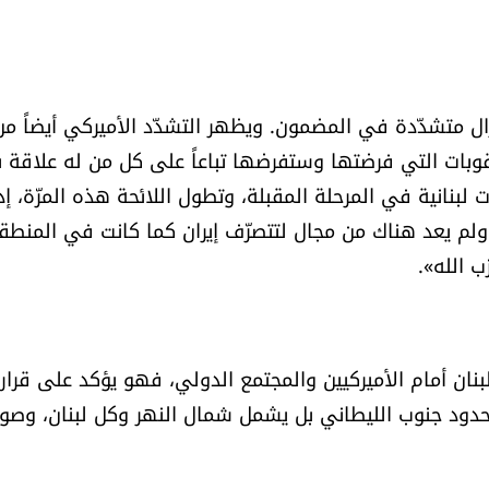
تزال متشدّدة في المضمون. ويظهر التشدّد الأميركي أيضاً من
قوبات التي فرضتها وستفرضها تباعاً على كل من له علاقة بـ
بنانية في المرحلة المقبلة، وتطول اللائحة هذه المرّة، إذ
ولم يعد هناك من مجال لتتصرّف إيران كما كانت في المنطق
 الله».
بنان أمام الأميركيين والمجتمع الدولي، فهو يؤكد على قرار
حدود جنوب الليطاني بل يشمل شمال النهر وكل لبنان، وصولا