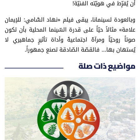
أن يُفرِّط في هويّته الفنيّة!
وبالعودة لسينمانا، يبقى فيلم «نهاد الشّامي: للإيمان
علامة» مثالاً حيّاً على قدرة السّينما المحلية بأن تكون
صوتاً روحيّاً ومرآةً اجتماعيةً وأداة تأثيرٍ جماهيري لا
يُستهان بها... فالقصّة الصّادقة تصنع جمهوراً.
مواضيع ذات صلة