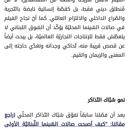
مُنطلق ديني فقط، بل كقصَّة إنسانية نابضة بالتّجربة
والصّراع الداخلي والالتزام العائلي. كما أنَّ نجاح الفيلم
في صالات السّينما المحليّة يؤكّد أن السّوق اللبناني لا
يتعطّش فقط للإنتاجات التجاريّة العالميّة، بل يبحث أيضاً
عن قصص قريبة منه، تُحاكي وجدانه وتغذّي حاجته إلى
المعنى والإيمان والقيم.
نمو شبّاك التّذاكر
بعد أن فصّلنا سابقاً تفوّق شبّاك التّذاكر المحلّي
(راجع
مقالنا: "كيف أصبحت صالات السّينما اللّبنانيّة الأولى