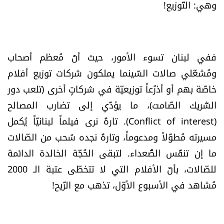
وهي: التّوزيع!
ففي لبنان تسوء الأمور، حيث أنَّ مُعظم أصحاب
ومُشغّلي صالات السّينما يملكون شركات توزيع أفلام
خاصّة بهم أو أذرُعاً توزيعيّة في شركاتٍ أخرى (تلعب دور
الشّريك الصّامت)، ما يؤدّي إلى تضارب المصالح
(Conflict of interest). تارةً نرى فيلماً لبنانيّاً يُكمل
مسيرته مُطوّلاً ومدعوماً، وتارةً نجده سُحب من الصّالات
ما إن تنفَّس الصُّعداء. لتبقى الحُجَّة الخالدة الدائمة
للصّالات، بأنَّ الأفلام التي لا تتخطّى عتبة
الـ
2000
مُشاهد في الأسبوع الأوّل، تذهب مع الرّيح!