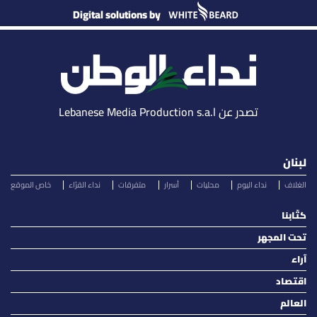
Digital solutions by
تصدر عن Lebanese Media Production s.a.l
لبنان
الغلاف
نداء اليوم
محليات
أسرار
متفرقات
نداء القرّاء
خاص الموقع
كتّابنا
تحت المجهر
آراء
اقتصاد
العالم