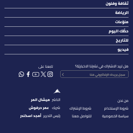
ثقافة وفنون
الرياضة
منوّعات
حظّك اليوم
للتاريخ
فيديو
هل تريد الاشتراك في نشرتنا الاخباريّة؟
تابعنا على
الناشر
ميشال المر
من نحن
شريك
عمر حرفوش
شروط الإستخدام
شروط الإشتراك
رئيس التحرير
أمجد اسكندر
سياسة الخصوصية
للتواصل معنا