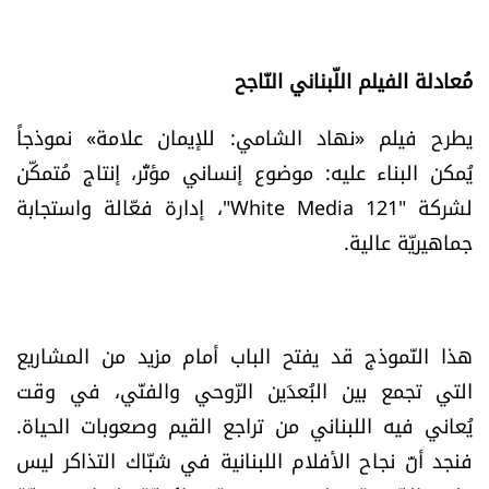
مُعادلة الفيلم اللّبناني النّاجح
يطرح فيلم «نهاد الشامي: للإيمان علامة» نموذجاً
يُمكن البناء عليه: موضوع إنساني مؤثّر، إنتاج مُتمكّن
لشركة "White Media 121"، إدارة فعّالة واستجابة
جماهيريّة عالية.
هذا النّموذج قد يفتح الباب أمام مزيد من المشاريع
التي تجمع بين البُعدَين الرّوحي والفنّي، في وقت
يُعاني فيه اللبناني من تراجع القيم وصعوبات الحياة.
فنجد أنّ نجاح الأفلام اللبنانية في شبّاك التذاكر ليس