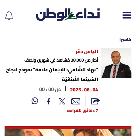
كاميرا
الياس دمّر
إقرأ الجريدة
أكثر من 38,000 مُشاهد في شهرين ونصف
"نهاد الشّامي: للإيمان علامة" نموذج لنجاح
لبنان
السّينما اللّبنانيّة
04 . 06 . 2025
00 : 00 ص
الغلاف
نداء اليوم
7 دقائق للقراءة
محليات