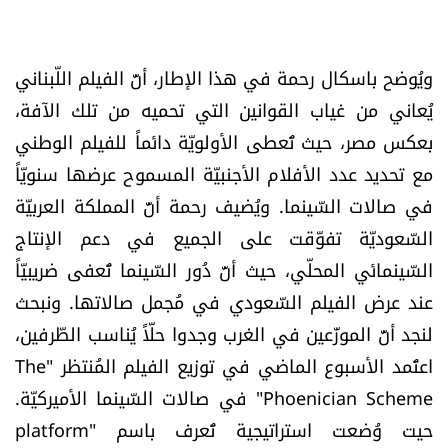
ويُوضح باسكال رحمة في هذا الإطار، أنَّ الفيلم اللّبناني
يُعاني من غياب القوانين التي تحميه من تلك الآفة،
بعكس مصر، حيث تُعطى الأولويّة دائماً للفيلم الوطني
مع تحديد عدد الأفلام الأجنبيّة المسموح عرضها سنويّاً
في صالات السّينما. ويُضيف رحمة أنَّ المملكة العربيّة
السّعوديّة تفوّقت على الجميع في دعم الإنتاج
السّينمائي المحلّي، حيث أنَّ دُور السّينما تُعفى ضريبيّاً
عند عرض الفيلم السّعودي في مُجمل صالاتها. ونبحث
لنجد أنَّ الموزّعين في الغرب وجدوا حلّاً يُناسب الطّرفين،
اعتُمد الأسبوع الماضي في توزيع الفيلم المُنتظر "The
Phoenician Scheme" في صالات السّينما الأميركيّة.
حيت وُضعت استراتيجية تُعرف باسم "platform