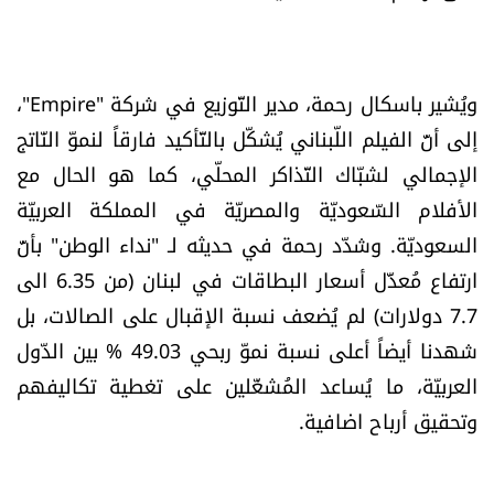
ويُشير باسكال رحمة، مدير التّوزيع في شركة "Empire"،
إلى أنَّ الفيلم اللّبناني يُشكّل بالتّأكيد فارقاً لنموّ النّاتج
الإجمالي لشبّاك التّذاكر المحلّي، كما هو الحال مع
الأفلام السّعوديّة والمصريّة في المملكة العربيّة
السعوديّة. وشدّد رحمة في حديثه
لـ
"نداء الوطن" بأنَّ
ارتفاع مُعدَّل أسعار البطاقات في لبنان (من 6.35 الى
7.7 دولارات) لم يُضعف نسبة الإقبال على الصالات، بل
شهدنا أيضاً أعلى نسبة نموّ ربحي 49.03 % بين الدّول
العربيّة، ما يُساعد المُشغّلين على تغطية تكاليفهم
وتحقيق أرباح اضافية.