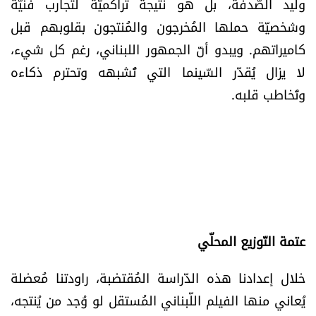
وليد الصّدفة، بل هو نتيجة تراكميّة لتجارب فنيّة
وشخصيّة حملها المُخرجون والمُنتجون بقلوبهم قبل
كاميراتهم. ويبدو أنّ الجمهور اللبناني، رغم كل شيء،
لا يزال يُقدّر السّينما التي تُشبهه وتحترم ذكاءه
وتُخاطب قلبه.
عتمة التّوزيع المحلّي
خلال إعدادنا هذه الدّراسة المُقتضبة، راودتنا مُعضلة
يُعاني منها الفيلم اللّبناني المُستقل لو وُجد من يُنتجه،