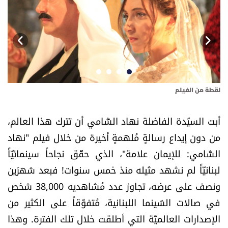
أسرار
متفرقات
نداء القرّاء
خاص الموقع
لقطة من الفيلم
ماي
أبت السيّدة الفاضلة نهاد الشّامي أن تترك هذا العالم،
كتّابنا
من دون إيداع رسالةٍ مُلهمةٍ أخيرة من خلال فيلم "نهاد
الشّامي: للإيمان علامة"، الذي حقَّق نجاحاً سينمائيّاً
تحت المجهر
لبنانيّاً لم نشهد مثيله منذ خمس سنوات! فبعد شهرَين
آراء
ونصف على عرضه، تجاوز عدد مُشاهديه 38,000 شخص
في صالات السّينما اللبنانية، مُتفوّقاً على الكثير من
اقتصاد
الإصدارات العالميّة التي أطلقت خلال تلك الفترة. وهذا