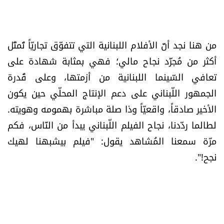
من هنا نجد أنَّ الأفلام اللبنانية التي تتفوّق تجاريّاً تُمثّل
أكثر من مُجرَّد نجاح مالي؛ فهي بمثابة شهادة على
تعافي السّينما اللبنانية من أزمتها، وعلى قُدرة
الجمهور اللّبناني على دعم الإنتاج المحلّي حين يكون
الأخير صادقاً، واقعيّاً وذا صلة مباشرة بهمومه وهويته.
لطالما ردّدنا، نجاح الفيلم اللّبناني يبدأ من النّاس، فكم
مرّة سمعنا المُشاهد يقول: "فيلم بيشبهنا لهيك
نجح!".