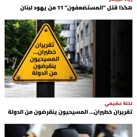
هكذا قتل "المستضعفون" 11 من يهود لبنان
نخلة عضيمي
تقريران خطيران… المسيحيون ينقرضون من الدولة