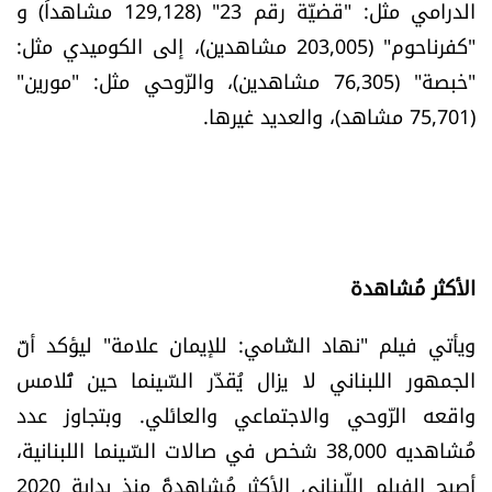
الدرامي مثل: "قضيّة رقم 23" (129,128 مشاهداً) و
الرياضة
"كفرناحوم" (203,005 مشاهدين)، إلى الكوميدي مثل:
"خبصة" (76,305 مشاهدين)، والرّوحي مثل: "مورين"
منوّعات
(75,701 مشاهد)، والعديد غيرها.
حظّك اليوم
للتاريخ
فيديو
الأكثر مُشاهدة
ويأتي فيلم "نهاد الشّامي: للإيمان علامة" ليؤكد أنّ
من نحن
الجمهور اللبناني لا يزال يُقدّر السّينما حين تُلامس
واقعه الرّوحي والاجتماعي والعائلي. وبتجاوز عدد
للتواصل معنا
مُشاهديه 38,000 شخص في صالات السّينما اللبنانية،
شروط الاستخدام
أصبح الفيلم اللّبناني الأكثر مُشاهدةً منذ بداية 2020