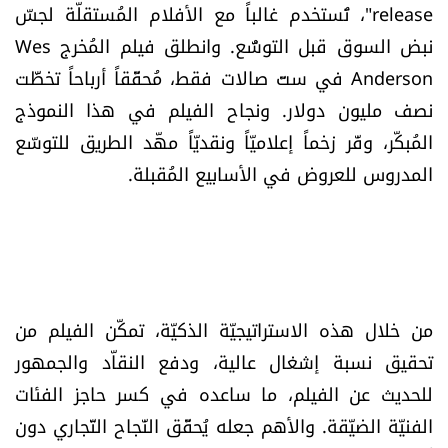
release"، تُستخدم غالباً مع الأفلام المُستقلّة لجسّ
نبض السوق قبل التوسُّع. وانطلق فيلم المُخرج Wes
Anderson في ستّ صالات فقط، مُحقّقاً أرباحاً تخطَّت
نصف مليون دولار. ونجاح الفيلم في هذا النموذج
المُبكّر، وفّر زخماً إعلاميّاً ونقديّاً مهّد الطريق للتوسّع
المدروس للعروض في الأسابيع المُقبلة.
من خلال هذه الاستراتيجيّة الذكيّة، تمكّن الفيلم من
تحقيق نسبة إشغال عالية، ودفع النقاّد والجمهور
للحديث عن الفيلم، ما ساعده في كسر حاجز الفئات
الفنيّة الضيّقة. والأهم جعله يُحقّق النّجاح التّجاري دون