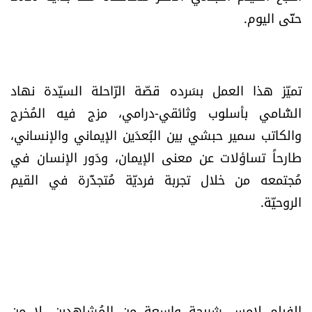
حتّى اليوم.
شروط الإشتراك
Digital solutions by
تميّز هذا العمل بسَرده قصّة الرّاحلة السيّدة نهاد
الشّامي بأسلوب وثائقي-درامي، مزج فيه المُخرج
والكاتب سمير حبشي بين البُعدَين الإيماني والإنساني،
طارحاً تساؤلات عن معنى الإيمان، ودَور الإنسان في
مُجتمعه من خلال تجربة فرديّة مُتجذّرة في القيم
الروحيّة.
الفيلم لامس شريحة واسعة من المُشاهدين، لا من