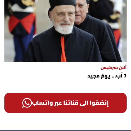
ألان سركيس
7 آب... يومٌ مجيد
إنضمّوا الى قناتنا عبر واتساب