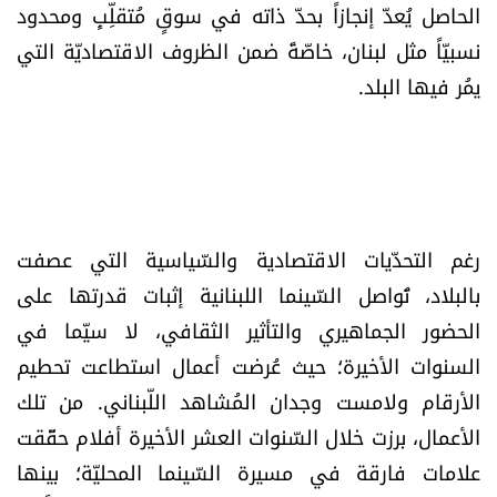
الحاصل يُعدّ إنجازاً بحدّ ذاته في سوقٍ مُتقلِّبٍ ومحدود
العالم
نسبيّاً مثل لبنان، خاصّةً ضمن الظروف الاقتصاديّة التي
الصحافة الإسرائيلية
يمُر فيها البلد.
ثقافة وفنون
فصل من كتاب
رغم التحدّيات الاقتصادية والسّياسية التي عصفت
اقرأ تضحك
بالبلاد، تُواصل السّينما اللبنانية إثبات قدرتها على
الحضور الجماهيري والتأثير الثقافي، لا سيّما في
كاميرا
السنوات الأخيرة؛ حيث عُرضت أعمال استطاعت تحطيم
سجالات
الأرقام ولامست وجدان المُشاهد اللّبناني. من تلك
الأعمال، برزت خلال السّنوات العشر الأخيرة أفلام حقّقت
صحّة وصحن
علامات فارقة في مسيرة السّينما المحليّة؛ بينها