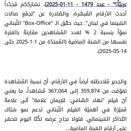
عربيّاً؟" - عدد 1479 - 11-01-2025)
، نشارككم مُجدّداً
أحدث الأرقام المُبشّرة، والصّادرة عن "تجمّع صالات
السّينما في لبنان". حيث حقَّق الـ "Box-Office" اللّبناني
نموّاً بنسبة 2 % لعدد المُشاهدين مقارنةً بالفترة
نفسها من السّنة الماضية (المُمتدَّة من 1-1-2025 حتّى
14-05-2025).
والجدير مُلاحظته أيضاً في الأرقام، أنَّ نسبة المُشاهدة
تفوّقت من 359,874 إلى 367,064 مُشاهداً، ما يعني
أنَّ فيلم "نهاد الشّامي: للإيمان علامة" أتى علامةً
مُميّزةً في أهميّة الفيلم اللّبناني لدعم نمو شبّاك
التّذاكر السّينمائي. فلولا نجاح عرضه لكُنَّا اليوم نتحسَّر
على أرقام السّنة الماضية...