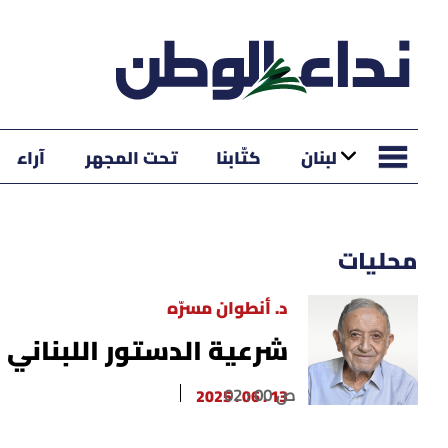
لبنان
كتّابنا
تحت المجهر
آراء
محليات
د. أنطوان مسرّه
شرعية الدستور اللبناني 
02 : 00 ص
13 . 06 . 2025