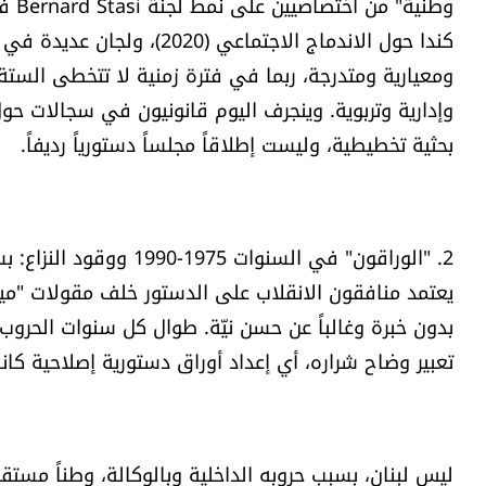
كندا حول الاندماج الاجتماع
ومعيارية ومتدرجة، ربما في فترة زمنية لا تتخطى الس
وإدارية وتربوية. وينجرف اليوم قانونيون في سجالات ح
بحثية تخطيطية، وليست إطلاقاً مجلساً دستورياً رديفاً.
2. "الوراقون" في السنو
يعتمد منافقون الانقلاب على الدستور خلف مقولات "ميثا
بدون خبرة وغالباً عن حسن نيّة. طوال كل سنوات الحروب
تعبير وضاح شراره، أي إعداد أوراق دستورية إصلاحية كان
ليس لبنان، بسبب حروبه الداخلية وبالوكالة، وطناً مستق