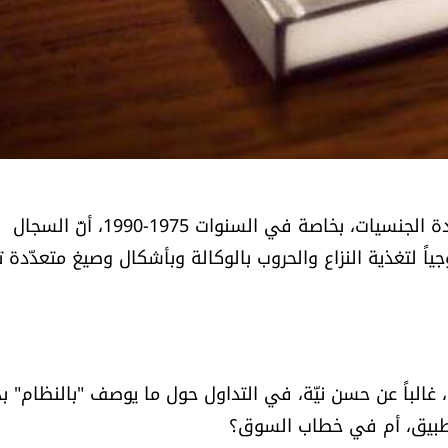
يظهر الانكباب التاريخي الجدّيّ بشأن حروب لبنان المتعدّدة الجنسيات، بخاصة في السنوات 1975-1990، أنّ السجال
لوجياً لتغذية النزاع والحروب بالوكالة وبأشكال وصيغ متعدّدة
، غالباً عن حسن نيّة، في التداول حول ما يوصف "بالنظام" ب
تطبيق، أم في خطاب السوق؟