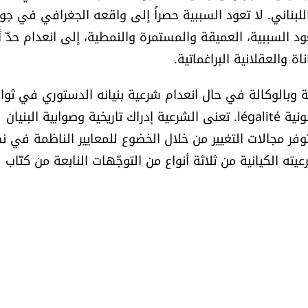
بناني. لا تعود السببية حصراً إلى واقعه الجغرافي في جوا
د السببية، العميقة والمستمرة والنمطية، إلى انعدام حدّ 
اة والعقلانية البراغماتية.
مة وبالوكالة في حال انعدام شرعية بنيانه الدستوري في ثواب
ومفهوم الشرعية بالذات légitimité التي تتميّز عن القانونية légalité. تعنى الشرعية إدراك تاريخية وصوابية البنيان
ه تتوفر مجالات التغيير من خلال الخضوع للمعايير الناظمة في 
يته الكيانية من ثلاثة أنواع من التوجّهات النابعة من كتّاب