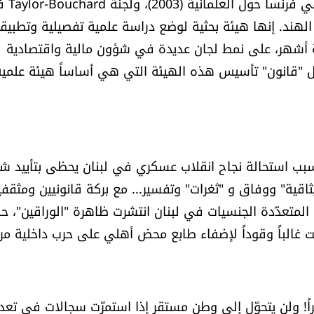
وطنية" من اختصاصيين على نمط لجنة asi
ي (2020)، ولجان عديدة في الهند. إنها هيئة بحثية لوضع دراسة علمية تفصيلية وتطبيق
تة أشهر، على نمط لجان عديدة في شؤون مالية واقتصادية
ول "قانون" تأسيس هذه الهيئة التي هي أساساً هيئة علمية
ات 1975-1990 ووقود النزاع: بسبب استحالة نجاح انقلاب عسكري في لبنان يحظى بتأيي
قية" ووفاق و "ثغرات" وتفسير... مع بركة قانونيين ومثقفي
 المتعدّدة الجنسيات في لبنان انتشرت ظاهرة "الوراقين"، 
ت غالباً وقوداً لإضفاء طابع محض أهلي على حرب داخلية مرك
راً! ولن يتحوّل إلى وطن مستقر إذا استمرّت سجالات في تعد