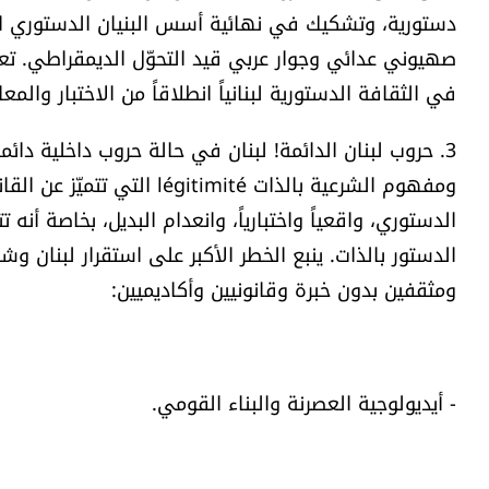
دستورية، وتشكيك في نهائية أسس البنيان الدستوري الل
صهيوني عدائي وجوار عربي قيد التحوّل الديمقراطي. تعو
في الثقافة الدستورية لبنانياً انطلاقاً من الاختبار والمعان
3. حروب لبنان الدائمة! لبنان في حالة حروب داخلية دائ
الدستوري، واقعياً واختبارياً، وانعدام البديل، بخاصة أن
الدستور بالذات. ينبع الخطر الأكبر على استقرار لبنان وشرع
ومثقفين بدون خبرة وقانونيين وأكاديميين:
- أيديولوجية العصرنة والبناء القومي.