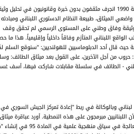
بعد ميثاق الطائف سنة 1989 والتعديلات الدستورية سنة 1990 انجرف مثقفون بدون خبرة وقانونيون في تحليل و
ة واضعي الميثاق، طبيعة النظام الدستوري اللبناني ومبادئه
شرة وثيقة وفاق وطني على المستوى الرسمي لم تحقق وقف
الواقع اللبناني المتأزم وفاقاً داخلياً وإقليمياً. هذا ما حص
وب ممتدة وبالوكالة حيث قال أحد الدبلوماسيين للهولنديين: "سنوقع السلم ل
 حروب من أجل الآخرين، على القول بعد ميثاق الطائف: وسل
لوطني - الطائف في سلسلة مقابلات شاركت فيها، أسف غس
 لبناني وبالوكالة في ربط "إعادة تمركز الجيش السوري في
لأن اللبنانيين مبرمجون على هذه النمطية. أورد عباقرة ميثاق
الطائف موضوع "الطائفية" "والطائفية السياسية" والمعالجة في سياق منهجية علمية ف