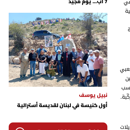
Bernard St في فرنسا حول العلمانية (2003)، ولجنة Taylor-Bouchard في
7 آب... يومٌ مجيد
ية
د شعبي
ن
حسب
ّبة.
نبيل يوسف
أول كنيسة في لبنان لقديسة أسترالية
يلات