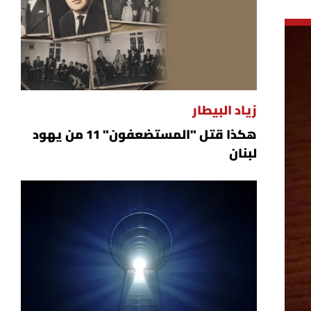
زياد البيطار
هكذا قتل "المستضعفون" 11 من يهود
لبنان