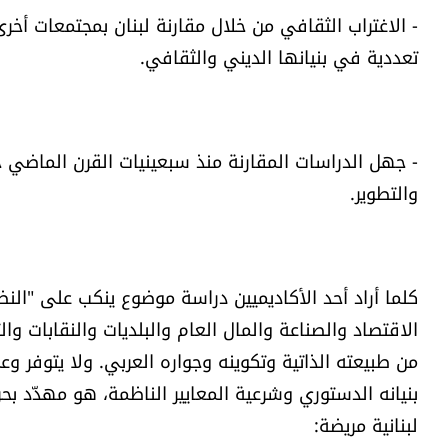
- الاغتراب الثقافي من خلال مقارنة لبنان بمجتمعات أخرى
تعددية في بنيانها الديني والثقافي.
- جهل الدراسات المقارنة منذ سبعينيات القرن الماضي ح
والتطوير.
كلما أراد أحد الأكاديميين دراسة موضوع ينكب على "النظ
الاقتصاد والصناعة والمال العام والبلديات والنقابات والتر
من طبيعته الذاتية وتكوينه وجواره العربي. ولا يتوفر وعي
بنيانه الدستوري وشرعية المعايير الناظمة، هو مهدّد بح
لبنانية مريضة: