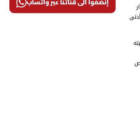
إنضمّوا الى قناتنا عبر واتساب
ر
أدنى
ته
نص