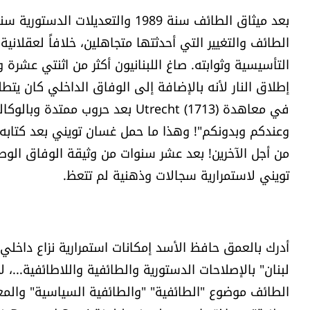
الطائف والتغيير التي أحدثتها متجاهلين، خلافاً لعقلاني
التأسيسية وثوابته. صاغ اللبنانيون أكثر من اثنتي ع
إطلاق النار لأنه بالإضافة إلى الوفاق الداخلي كان يتطلب 
في معاهدة Utrecht (1713) بعد حر
وعندكم وبدونكم"! وهذا ما حمل غسان تويني بعد كتابه:
من أجل الآخرين! بعد عشر سنوات من وثيقة الوفاق ا
تويني لاستمرارية سجالات وذهنية لم تتعظ.
أدرك بالعمق حافظ الأسد إمكانات استمرارية نزاع داخلي
لبنان" بالإصلاحات الدستورية والطائفية واللاطائفية...، 