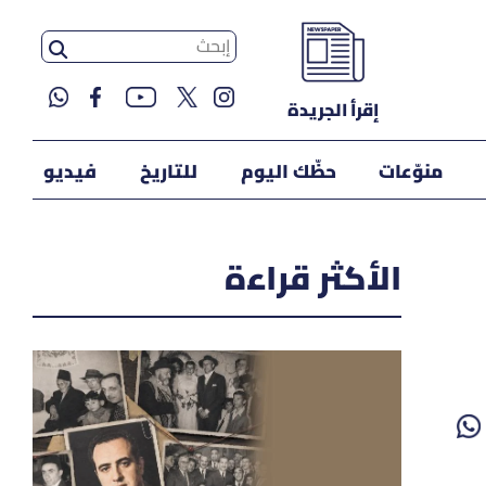
إقرأ الجريدة
منوّعات
حظّك اليوم
للتاريخ
فيديو
الأكثر قراءة