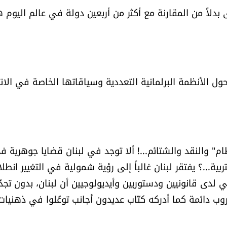
 بدلاً من المقارنة مع أكثر من أربعين دولة في عالم اليوم
ول الأنظمة البرلمانية التعددية وسياقاتها الخاصة في الان
ام" والنقد والشتائم...! ألا توجد في لبنان قضايا جوهرية ف
بية...؟ يفتقر لبنان غالباً إلى رؤية شمولية في التغيير انطلاق
 لدى قانونيين ودستوريين وأيديولوجيين أن لبنان، بدون تجذّ
روب دائمة كما أدركه كتّاب عديدون أجانب توغّلوا في ذهنيات