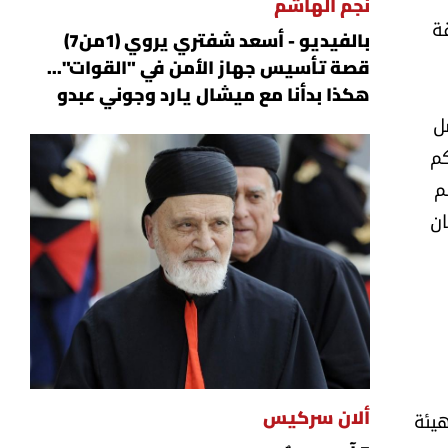
نجم الهاشم
ثيقة
بالفيديو - أسعد شفتري يروي (1من7)
قصة تأسيس جهاز الأمن في "القوات"...
هكذا بدأنا مع ميشال يارد وجوني عبدو
ل
كم
م
ان
ي المادة 95 في إنشاء "هيئة
ألان سركيس