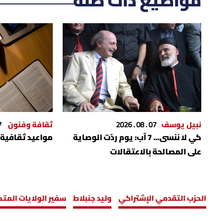
مواضيع ذات صلة
نبيل يوسف
07 . 08 . 2026
ثقافة وفنون
026
كي لا ننسى... 7 آب: يوم ردّت الوصاية
مواعيد ثقافية
على المصالحة بالاعتقالات
الحزب التقدمي الإشتراكي
وليد جنبلاط
سفير الولايات المتح