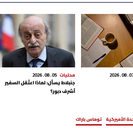
07 . 08 . 2
محليات
05 . 08 . 2026
جنبلاط يسأل: لماذا اعتُقل السفير
أشرف دبور؟
دة الأميركية
توماس باراك