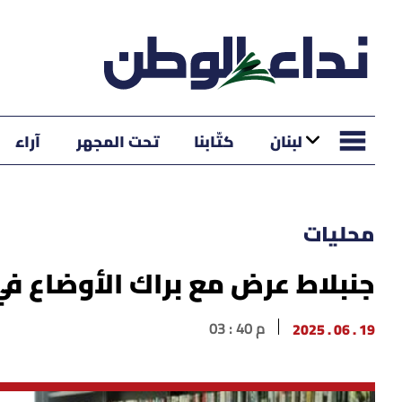
لبنان
كتّابنا
تحت المجهر
آراء
محليات
جنبلاط عرض مع براك الأوضاع في
19 . 06 . 2025
03 : 40 م