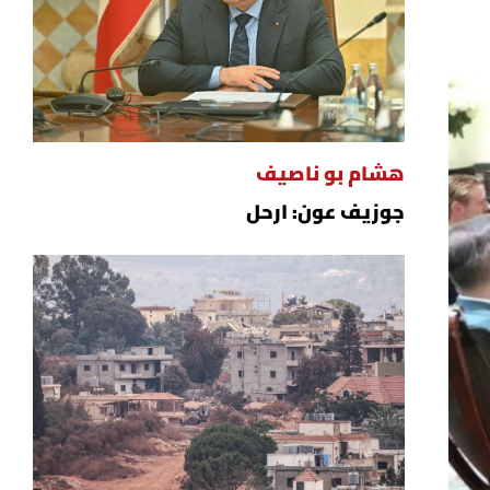
هشام بو ناصيف
جوزيف عون: ارحل