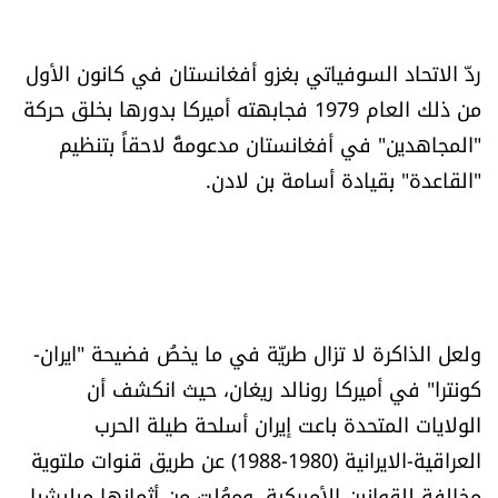
ردّ الاتحاد السوفياتي بغزو أفغانستان في كانون الأول
من ذلك العام 1979 فجابهته أميركا بدورها بخلق حركة
"المجاهدين" في أفغانستان مدعومةً لاحقاً بتنظيم
"القاعدة" بقيادة أسامة بن لادن.
ولعل الذاكرة لا تزال طريّة في ما يخصُ فضيحة "ايران-
كونترا" في أميركا رونالد ريغان، حيث انكشف أن
الولايات المتحدة باعت إيران أسلحة طيلة الحرب
العراقية-الايرانية (1980-1988) عن طريق قنوات ملتوية
مخالفة للقوانين الأميركية، وموُلت من أثمانها ميليشيا