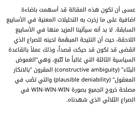
عسى أن تكون هذه المقالة قد أسهمت باضاءة
اضافية على ما زخرت به التحليلات المعنية في الأسابيع
السابقة. لا بد أنه سيأتينا المزيد منها في الأسابيع
اللاحقة، حيث أن النتيجة المبهَمة لحينه للصراع الذي
انقضى قد تكون قد حيكت قصداُ، وذلك عملاً بالقاعدة
السياسية الثالثة التي غالباً ما تُتَّبع، وهي"الغموض
البنّاء" (constructive ambiguity) المقرون "بالانكار
المعقول" (plausible deniability) والتي تصُب في
مصلحة خروج الجميع بصورة WIN-WIN-WIN في
الصراع الثلاثي الذي شهدناه.