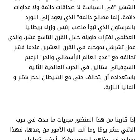
الشهير "في السياسة لا صداقات دائمة ولا عداوات
الرياضة
دائمة، إنما مصالح دائمة" الذي يعود إلى اللورد
منوّعات
بالمرستون الذي تبوأ منصب رئيس وزراء بريطانيا
العظمى لفترات طويلة خلال القرن التاسع عشر، والذي
حظّك اليوم
عمل تشرشل بموجبه في القرن العشرين عندما فسّر
تحالفه مع "عدو العالم الرأسمالي والحر" الزعيم
للتاريخ
السوفياتي ستالين في الحرب العالمية الثانية
باستعداده أن يتحالف حتى مع الشيطان لدحر هتلر و
فيديو
ألمانيا النازية.
من نحن
للتواصل معنا
إذا قاربنا من هذا المنظور مجريات ما حدث في حرب
الاثني عشر يومًا وما آلت اليه الأمور من بعدها، فهذا
شروط الاستخدام
يساعد في تظهير الصورة بشكل أوضح، كما يلي.