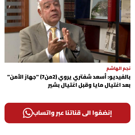
نجم الهاشم
بالفيديو: أسعد شفتري يروي (2من7) "جهاز الأمن"
بعد اغتيال مايا وقبل اغتيال بشير
إنضمّوا الى قناتنا عبر واتساب