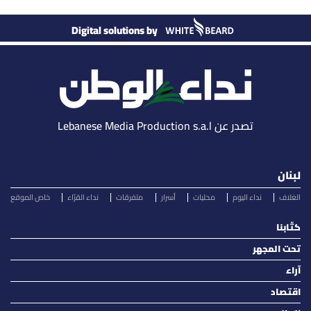
Digital solutions by
تصدر عن Lebanese Media Production s.a.l
لبنان
الغلاف
نداء اليوم
محليات
أسرار
متفرقات
نداء القرّاء
خاص الموقع
كتّابنا
تحت المجهر
آراء
اقتصاد