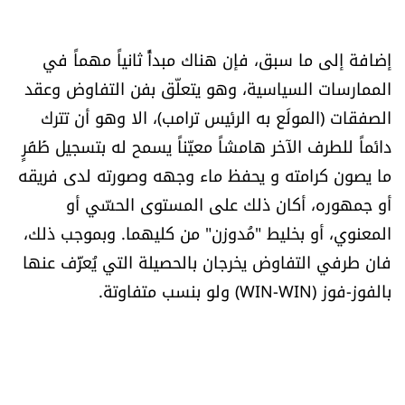
إضافة إلى ما سبق، فإن هناك مبدأً ثانياً مهماً في
الممارسات السياسية، وهو يتعلّق بفن التفاوض وعقد
الصفقات (المولَع به الرئيس ترامب)، الا وهو أن تترك
دائماً للطرف الآخر هامشاً معيّناً يسمح له بتسجيل ظَفَرٍ
ما يصون كرامته و يحفظ ماء وجهه وصورته لدى فريقه
أو جمهوره، أكان ذلك على المستوى الحسّي أو
المعنوي، أو بخليط "مُدوزن" من كليهما. وبموجب ذلك،
فان طرفي التفاوض يخرجان بالحصيلة التي يُعرَّف عنها
بالفوز-فوز (WIN-WIN) ولو بنسب متفاوتة.