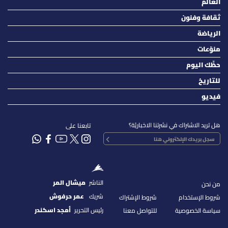
العالم
ثقافة وفنون
الرياضة
منوّعات
حظّك اليوم
للتاريخ
فيديو
هل تريد الاشتراك في نشرتنا الاخباريّة؟
تابعنا على
الناشر
ميشال المر
من نحن
شريك
عمر حرفوش
شروط الإستخدام
شروط الإشتراك
رئيس التحرير
أمجد اسكندر
سياسة الخصوصية
للتواصل معنا