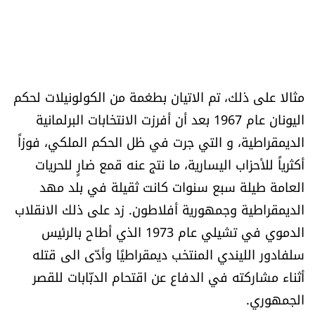
مثالا على ذلك، تم الاتيان بطغمة من الكولونيلات لحكم
اليونان عام 1967 بعد أن أفرزت الانتخابات البرلمانية
الديمقراطية، و التي جرت في ظل الحكم الملكي، فوزاً
أكثرياً للأحزاب اليسارية، ما نتج عنه قمع ضارٍ للحريات
العامة طيلة سبع سنوات كانت ثقيلة في بلد مهد
الديمقراطية وجمهورية أفلاطون. زد على ذلك الانقلاب
الدموي في تشيلي عام 1973 الذي أطاح بالرئيس
سلفادور الليندي المنتخب ديمقراطيًا وأدّى الى قتله
أثناء مشاركته في الدفاع عن اقتحام الدبّابات للقصر
الجمهوري.