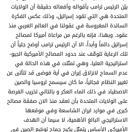
بيّن الرئيس ترامب بأقواله وأفعاله حقيقة أن الولايات
المتحدة هي التي تقود إسرائيل، وذلك عكس الفكرة
السائدة المغروسة في عقولنا في العالم العربي منذ
عقود. وبهذا، فإنه بالرغم من مراعاة أميركا لمصالح
إسرائيل دائماً وأبداً، الا أن الرئيس ترامب أوضح جلياً أن
تلك الرعاية تتوقّف عند حدود المصالح الأميركية الجيو-
استراتيجية العليا، وهي تمثّلت في هذه الحالة في
عدم السماح لانزلاق إيران في أية فوضى قد تتأتى عن
تغيير النظام فجائياً، ما كان سيسمح لروسيا والصين
الاصطياد في ذلك الماء العكر و بالتالي تخريب الفرصة
على الولايات المتحدة بأن تعقد منذ الان صفقة مصالح
كبرى في موارد ايران الشاسعة وفي موقعها
الاستراتيجي البالغ الأهمية، لا سيما أن الهدف
الأميركي الأساس يتمثّل بكبح جماح توسّع الصين في