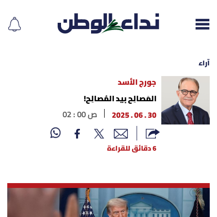
آراء
جورج الأسد
إقرأ الجريدة
المَصالِح بيد المُصالِح!
30 . 06 . 2025
02 : 00 ص
لبنان
الغلاف
6 دقائق للقراءة
نداء اليوم
محليات