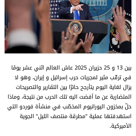
أسرار
متفرقات
نداء القرّاء
خاص الموقع
بين 13 و 25 حزيران 2025 عاش العالم اثني عشر يومًا
كتّابنا
في ترقّب مثير لمجريات حرب إسرائيل و إيران، وهو لا
يزال لغاية اليوم يتأرجح حائرًا بين التقارير والتصريحات
تحت المجهر
المتضاربة عن ما أفضت اليه تلك الحرب من نتيجة، وماذا
حلّ بمخزون اليورانيوم المخصَّب في منشأة فوردو التي
آراء
استهدفتها عملية "مطرقة منتصف الليل" الجوية
الأميركية.
اقتصاد