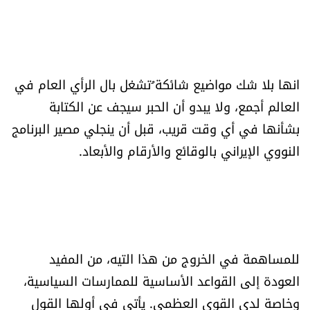
العالم
الصحافة الإسرائيلية
انها بلا شك مواضيع شائكة ُتشغل بال الرأي العام في
ثقافة وفنون
العالم أجمع، ولا يبدو أن الحبر سيجف عن الكتابة
بشأنها في أي وقت قريب، قبل أن ينجلي مصير البرنامج
فصل من كتاب
النووي الإيراني بالوقائع والأرقام والأبعاد.
اقرأ تضحك
كاميرا
سجالات
للمساهمة في الخروج من هذا التيه، من المفيد
العودة إلى القواعد الأساسية للممارسات السياسية،
صحّة وصحن
وخاصة لدى القوى العظمى. يأتي في أولها القول