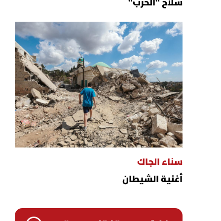
سلاح "الحزب"
سناء الجاك
أغنية الشيطان