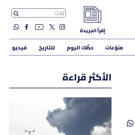
إقرأ الجريدة
منوّعات
حظّك اليوم
للتاريخ
فيديو
الأكثر قراءة