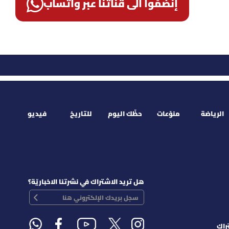
إنضمّوا الى قناتنا عبر واتساب
الرياضة
منوّعات
حظّك اليوم
للتاريخ
فيديو
هل تريد الاشتراك في نشرتنا الاخباريّة؟
راك