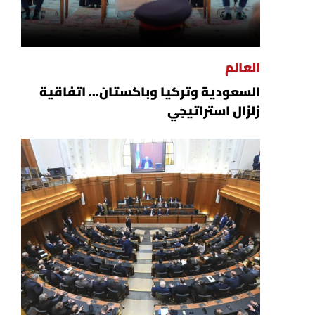
العالم
السعودية وتركيا وباكستان... اتفاقية
زلزال استراتيجي