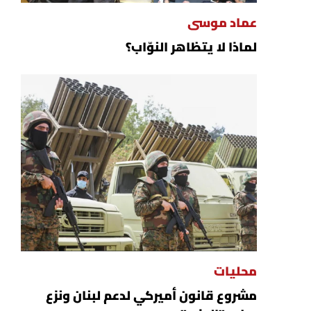
عماد موسى
لماذا لا يتظاهر النوّاب؟
محليات
مشروع قانون أميركي لدعم لبنان ونزع