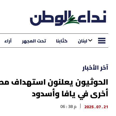
لبنان
كتّابنا
تحت المجهر
آراء
آخر الأخبار
الحوثيون يعلنون استهداف مط
أخرى في يافا وأسدود
21 . 07 . 2025
06 : 38 م