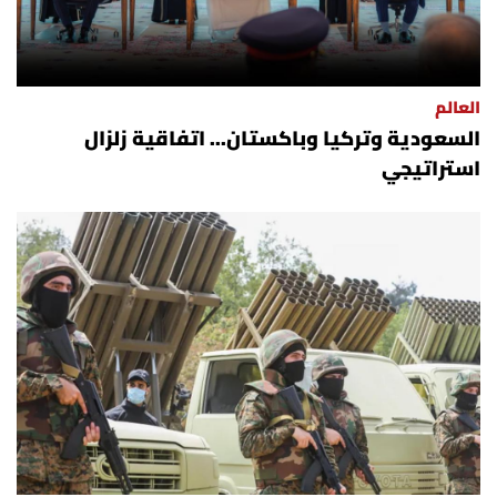
الرياضة
منوّعات
العالم
السعودية وتركيا وباكستان... اتفاقية زلزال
حظّك اليوم
استراتيجي
للتاريخ
فيديو
من نحن
للتواصل معنا
شروط الاستخدام