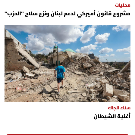
محليات
شروط الإشتراك
مشروع قانون أميركي لدعم لبنان ونزع سلاح "الحزب"
Digital solutions by
سناء الجاك
أغنية الشيطان