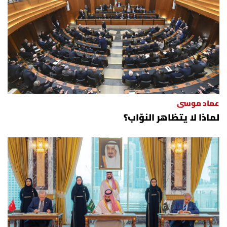
العالم
الصحافة الإسرائيلية
ثقافة وفنون
فصل من كتاب
عماد موسى
لماذا لا يتظاهر النوّاب؟
اقرأ تضحك
كاميرا
سجالات
صحّة وصحن