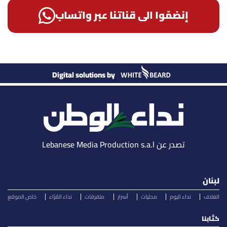
إنضمّوا الى قناتنا عبر واتساب
Digital solutions by
تصدر عن Lebanese Media Production s.a.l
لبنان
الغلاف
نداء اليوم
محليات
أسرار
متفرقات
نداء القرّاء
خاص الموقع
كتّابنا