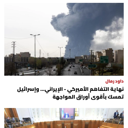
أسرار
متفرقات
نداء القرّاء
خاص الموقع
كتّابنا
داود رمال
تحت المجهر
نهاية التفاهم الأميركي - الإيراني... وإسرائيل
تمسك بأقوى أوراق المواجهة
آراء
اقتصاد