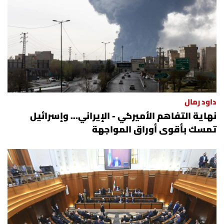
العالم
الصحافة الإسرائيلية
ثقافة وفنون
فصل من كتاب
داود رمال
نهاية التفاهم الأميركي - الإيراني... وإسرائيل
اقرأ تضحك
تمسك بأقوى أوراق المواجهة
كاميرا
سجالات
صحّة وصحن