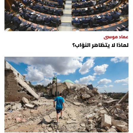
الرياضة
منوّعات
عماد موسى
حظّك اليوم
لماذا لا يتظاهر النوّاب؟
للتاريخ
فيديو
من نحن
للتواصل معنا
شروط الاستخدام