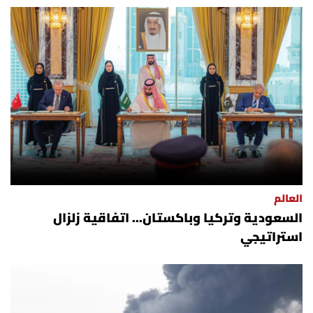
أسرار
متفرقات
نداء القرّاء
خاص الموقع
كتّابنا
العالم
تحت المجهر
السعودية وتركيا وباكستان... اتفاقية زلزال
استراتيجي
آراء
اقتصاد