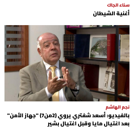
سناء الجاك
شروط الإشتراك
أغنية الشيطان
Digital solutions by
نجم الهاشم
بالفيديو: أسعد شفتري يروي (2من7) "جهاز الأمن"
بعد اغتيال مايا وقبل اغتيال بشير