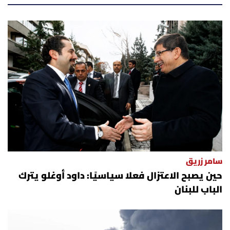
أسرار
متفرقات
نداء القرّاء
خاص الموقع
كتّابنا
تحت المجهر
سامر زريق
حين يصبح الاعتزال فعلا سياسيًا: داود أوغلو يترك
آراء
الباب للبنان
اقتصاد