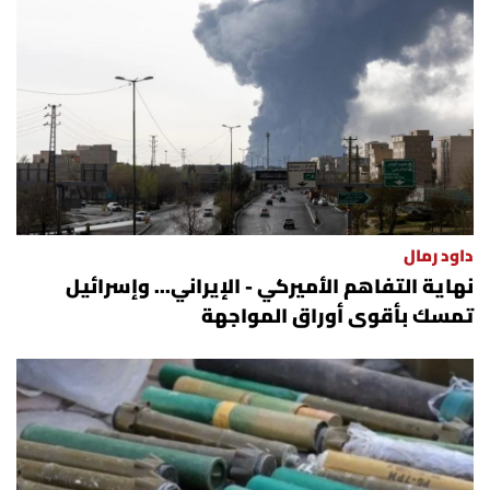
العالم
الصحافة الإسرائيلية
ثقافة وفنون
فصل من كتاب
داود رمال
اقرأ تضحك
نهاية التفاهم الأميركي - الإيراني... وإسرائيل
تمسك بأقوى أوراق المواجهة
كاميرا
سجالات
صحّة وصحن