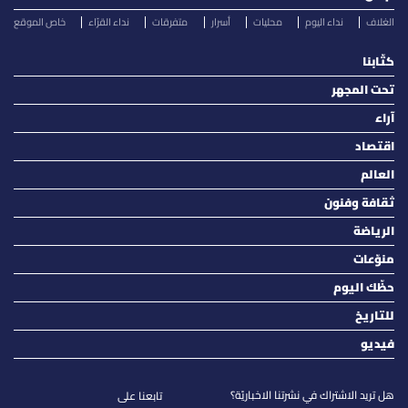
الغلاف
نداء اليوم
محليات
أسرار
متفرقات
نداء القرّاء
خاص الموقع
كتّابنا
تحت المجهر
آراء
اقتصاد
العالم
ثقافة وفنون
الرياضة
منوّعات
حظّك اليوم
للتاريخ
فيديو
هل تريد الاشتراك في نشرتنا الاخباريّة؟
تابعنا على