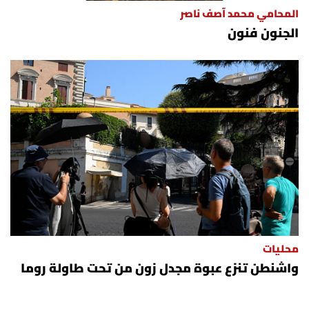
شروط الإشتراك
المحامي محمد آصف ناصر
الجنون فنون
Digital solutions by
محليات
واشنطن تنزع عبوة مجدل زون من تحت طاولة روما