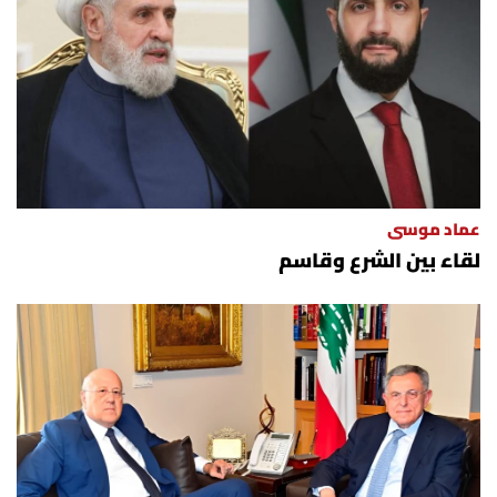
العالم
الصحافة الإسرائيلية
ثقافة وفنون
فصل من كتاب
عماد موسى
لقاء بين الشرع وقاسم
اقرأ تضحك
كاميرا
سجالات
صحّة وصحن