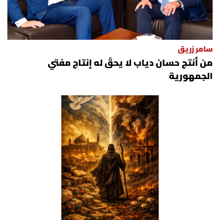
الرياضة
منوّعات
سامر زريق
من أنتج حسان دياب لا يحقّ له إنتاج مفتي
حظّك اليوم
الجمهورية
للتاريخ
فيديو
من نحن
للتواصل معنا
شروط الاستخدام