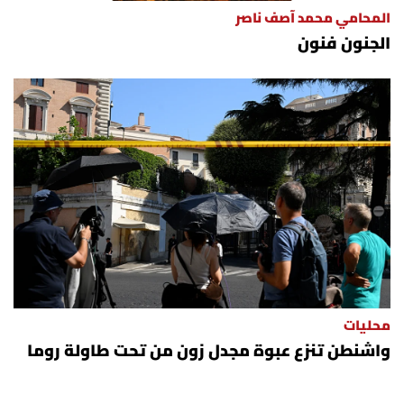
شروط الإشتراك
المحامي محمد آصف ناصر
الجنون فنون
Digital solutions by
محليات
واشنطن تنزع عبوة مجدل زون من تحت طاولة روما