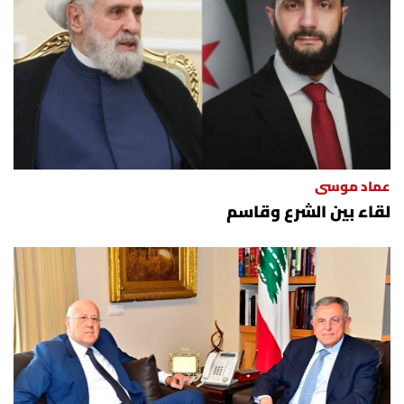
العالم
الصحافة الإسرائيلية
ثقافة وفنون
فصل من كتاب
عماد موسى
لقاء بين الشرع وقاسم
اقرأ تضحك
كاميرا
سجالات
صحّة وصحن