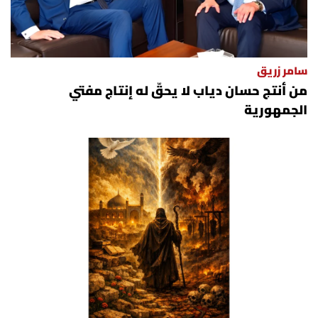
الرياضة
منوّعات
سامر زريق
من أنتج حسان دياب لا يحقّ له إنتاج مفتي
حظّك اليوم
الجمهورية
للتاريخ
فيديو
من نحن
للتواصل معنا
شروط الاستخدام