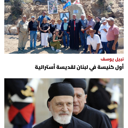
العالم
الصحافة الإسرائيلية
ثقافة وفنون
فصل من كتاب
نبيل يوسف
أول كنيسة في لبنان لقديسة أسترالية
اقرأ تضحك
كاميرا
سجالات
صحّة وصحن