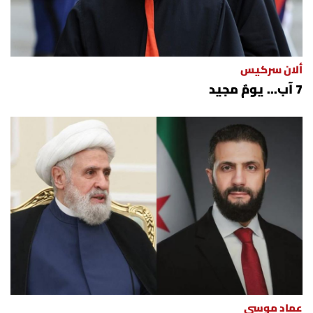
الرياضة
منوّعات
ألان سركيس
7 آب... يومٌ مجيد
حظّك اليوم
للتاريخ
فيديو
من نحن
للتواصل معنا
شروط الاستخدام
عماد موسى