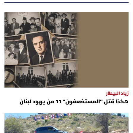
أسرار
متفرقات
نداء القرّاء
خاص الموقع
كتّابنا
تحت المجهر
زياد البيطار
هكذا قتل "المستضعفون" 11 من يهود لبنان
آراء
اقتصاد