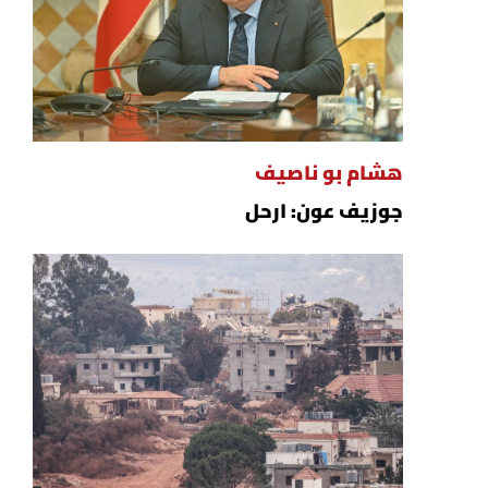
هشام بو ناصيف
جوزيف عون: ارحل