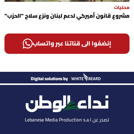
محليات
مشروع قانون أميركي لدعم لبنان ونزع سلاح "الحزب"
إنضمّوا الى قناتنا عبر واتساب
Digital solutions by
تصدر عن Lebanese Media Production s.a.l