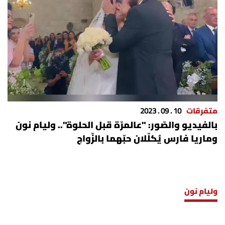
شروط الإشتراك
Digital solutions by
متفرقات
10 . 09 . 2023
بالفيديو والصّور: "عالمرّة قبل الحلوة".. وليام نون
وماريا فارس يُكلّلان حبّهما بالزّواج
وليام نون