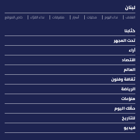
لبنان
الغلاف
نداء اليوم
محليات
أسرار
متفرقات
نداء القرّاء
خاص الموقع
كتّابنا
تحت المجهر
آراء
اقتصاد
العالم
ثقافة وفنون
الرياضة
منوّعات
حظّك اليوم
للتاريخ
فيديو