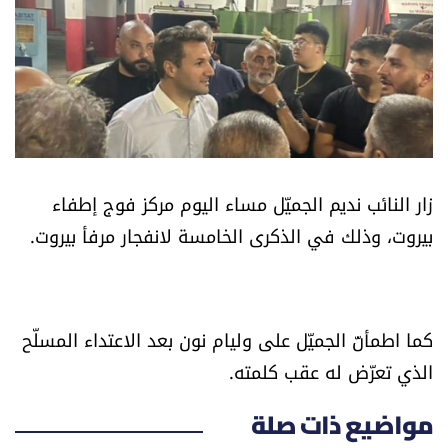
أسرار
متفرقات
نداء القرّاء
خاص الموقع
زار النائب نديم الجميّل مساء اليوم مركز فوج إطفاء
بيروت، وذلك في الذكرى الخامسة لانفجار مرفأ بيروت.
كتّابنا
تحت المجهر
كما اطمأنّ الجميّل على وليام نون بعد الاعتداء المسلّح
آراء
الذي تعرّض له عقب كلمته.
اقتصاد
مواضيع ذات صلة