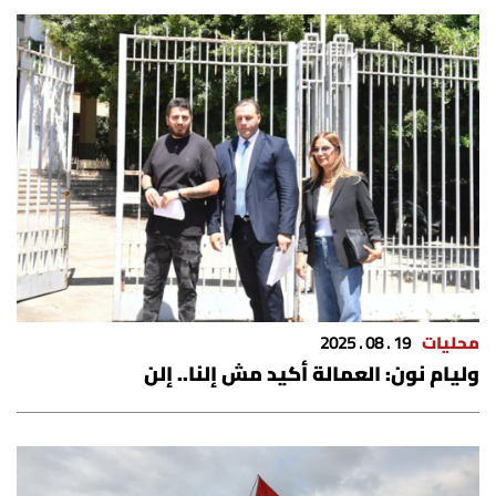
العالم
الصحافة الإسرائيلية
ثقافة وفنون
فصل من كتاب
اقرأ تضحك
كاميرا
محليات
19 . 08 . 2025
وليام نون: العمالة أكيد مش إلنا.. إلن
سجالات
صحّة وصحن