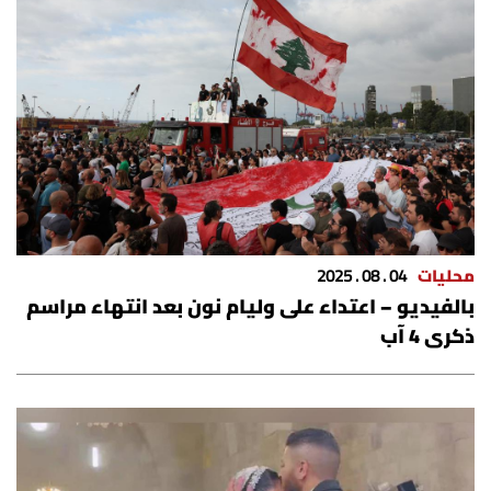
الرياضة
منوّعات
حظّك اليوم
للتاريخ
فيديو
محليات
04 . 08 . 2025
بالفيديو – اعتداء على وليام نون بعد انتهاء مراسم
ذكرى 4 آب
من نحن
للتواصل معنا
شروط الاستخدام